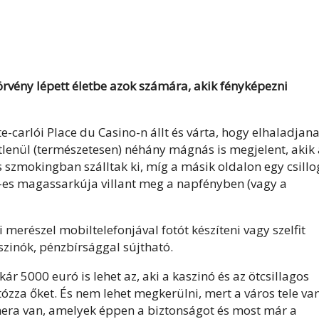
vény lépett életbe azok számára, akik fényképezni
carlói Place du Casino-n állt és várta, hogy elhaladjana
etlenül (természetesen) néhány mágnás is megjelent, akik
 és szmokingban szálltak ki, míg a másik oldalon egy csillo
-es magassarkúja villant meg a napfényben (vagy a
merészel mobiltelefonjával fotót készíteni vagy szelfit
aszinók, pénzbírsággal sújtható.
ár 5000 euró is lehet az, aki a kaszinó és az ötcsillagos
ózza őket. És nem lehet megkerülni, mert a város tele va
amera van, amelyek éppen a biztonságot és most már a