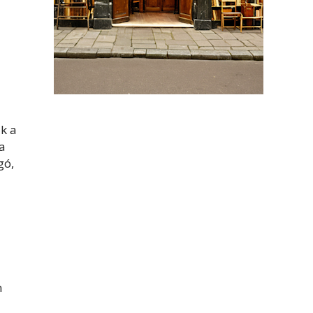
k a
 a
gó,
n