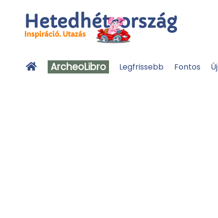
ArcheoLibro
Legfrissebb
Fontos
Ú