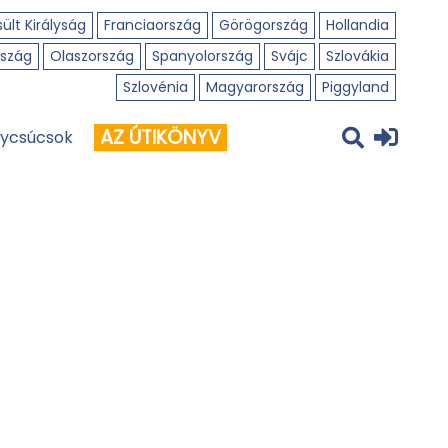
ült Királyság
Franciaország
Görögország
Hollandia
szág
Olaszország
Spanyolország
Svájc
Szlovákia
Szlovénia
Magyarország
Piggyland
AZ ÚTIKÖNYV
ycsúcsok