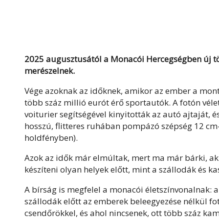
2025 augusztusától a Monacói Hercegségben új tör
merészelnek.
Vége azoknak az időknek, amikor az ember a monte-
több száz millió eurót érő sportautók. A fotón vél
voiturier segítségével kinyitották az autó ajtaját,
hosszú, flitteres ruhában pompázó szépség 12 cm
holdfényben).
Azok az idők már elmúltak, mert ma már bárki, aki 
készíteni olyan helyek előtt, mint a szállodák és k
A bírság is megfelel a monacói életszínvonalnak: ak
szállodák előtt az emberek beleegyezése nélkül fot
csendőrökkel, és ahol nincsenek, ott több száz k