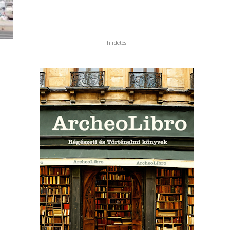
hirdetés