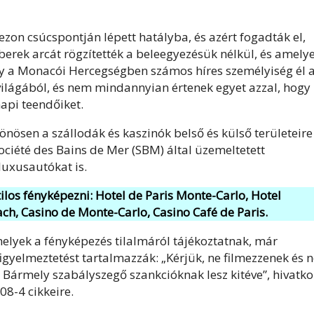
ezon csúcspontján lépett hatályba, és azért fogadták el,
erek arcát rögzítették a beleegyezésük nélkül, és amely
ogy a Monacói Hercegségben számos híres személyiség él 
 világából, és nem mindannyian értenek egyet azzal, hogy
api teendőiket.
önösen a szállodák és kaszinók belső és külső területeire
Société des Bains de Mer (SBM) által üzemeltetett
luxusautókat is.
tilos fényképezni: Hotel de Paris Monte-Carlo, Hotel
h, Casino de Monte-Carlo, Casino Café de Paris.
melyek a fényképezés tilalmáról tájékoztatnak, már
 figyelmeztetést tartalmazzák: „Kérjük, ne filmezzenek és 
 Bármely szabályszegő szankcióknak lesz kitéve”, hivatk
8-4 cikkeire.