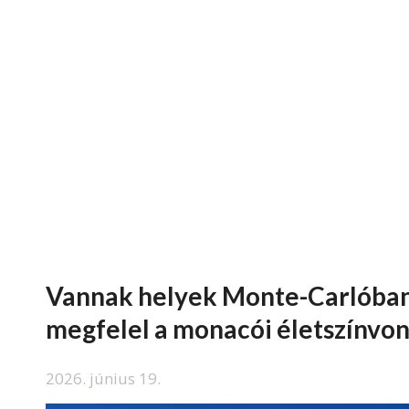
Vannak helyek Monte-Carlóban, ah
megfelel a monacói életszínvo
2026. június 19.