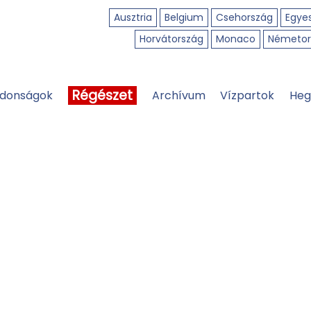
Ausztria
Belgium
Csehország
Egyes
Horvátország
Monaco
Németor
Régészet
jdonságok
Archívum
Vízpartok
Heg