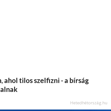
ol tilos szelfizni - a bírság
nalnak
Hetedhétország.hu