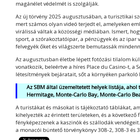
magánélet védelmét is szolgálják.
Az új törvény 2025 augusztusában, a turisztikai sz
mert számos olyan videó terjedt el, amelyeken emb
virálissá váltak a közösségi médiában. Ismert, h
sport, a szórakoztatóipar, a pénzügyek és az ipar
felvegyék őket és világszerte bemutassák mindenn
Az augusztusban életbe lépett fotózási tilalom kül
vonatkozik, beleértve a híres Place du Casino-t, a 
létesítmények bejáratait, sőt a környéken parkoló 
Az SBM által üzemeltetett helyek listája, ahol 
Hermitage, Monte-Carlo Bay, Monte-Carlo Beac
A turistákat és másokat is tájékoztató táblákat, a
kihelyezték az érintett területeken, és a következő
fényképezzenek a kaszinók és szállodák vendégeit.
a monacói büntető törvénykönyv 308-2, 308-3 és 30