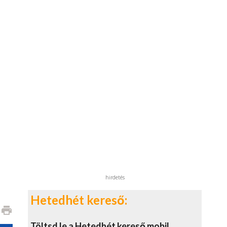
hirdetés
Hetedhét kereső:
print
Töltsd le a Hetedhét kereső mobil