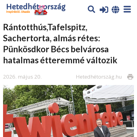
Rántotthús,Tafelspitz,
Sachertorta, almás rétes:
Pünkösdkor Bécs belvárosa
hatalmas étteremmé változik
2026. május 20.
Hetedhétország.hu
print