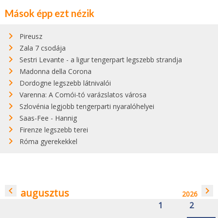
Mások épp ezt nézik
Pireusz
Zala 7 csodája
Sestri Levante - a ligur tengerpart legszebb strandja
Madonna della Corona
Dordogne legszebb látnivalói
Varenna: A Comói-tó varázslatos városa
Szlovénia legjobb tengerparti nyaralóhelyei
Saas-Fee - Hannig
Firenze legszebb terei
Róma gyerekekkel
navigate_before
navigate_next
augusztus
2026
1
2