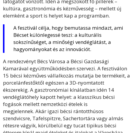
látogatót vonzott. Idén a megszokott fő pillérek –
kultúra, gasztronómia és kézművesség – mellett új
elemként a sport is helyet kap a programban.
A fesztivál célja, hogy bemutassa mindazt, ami
Bécset különlegessé teszi: a kulturális
sokszínűséget, a minőségi vendéglátást, a
hagyományokat és az innovációt.
A rendezvényt Bécs Városa a Bécsi Gazdasági
Kamarával együttműködésben szervezi. A fesztiválon
15 bécsi kézműves vállalkozás mutatja be termékeit, a
porcelánfestőktől egészen a 3D-nyomtatott
ékszerekig. A gasztronómiai kínálatban idén 14
vendéglátóhely kapott helyet: a klasszikus bécsi
fogások mellett nemzetközi ételek is
megjelennek. Akár igazi bécsi rántotthúsos
szendvicsre, Tafelspitzre, Sachertortára vagy almás
rétesre vágyik, körülbelül egy tucat tipikus bécsi
étterem kínál majd ételeket és italokat a Városháza