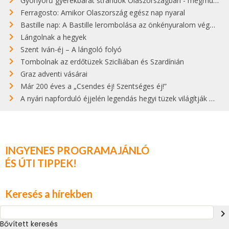
Gyönyörű gyerekbarát strandok Olaszországban - megmutatjuk a 15 legjobbat
Ferragosto: Amikor Olaszország egész nap nyaral
Bastille nap: A Bastille lerombolása az önkényuralom végét jelentette
Lángolnak a hegyek
Szent Iván-éj – A lángoló folyó
Tombolnak az erdőtüzek Szicíliában és Szardínián
Graz adventi vásárai
Már 200 éves a „Csendes éj! Szentséges éj!”
A nyári napforduló éjjelén legendás hegyi tüzek világítják meg Zugspitzét
INGYENES PROGRAMAJÁNLÓ
ÉS ÚTI TIPPEK!
Keresés a hírekben
navigate_next
Bővített keresés