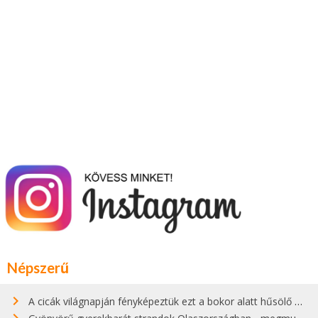
Népszerű
A cicák világnapján fényképeztük ezt a bokor alatt hűsölő cicát Kisorosziban