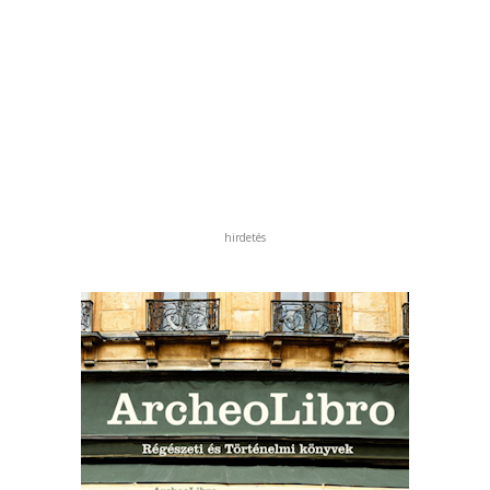
hirdetés