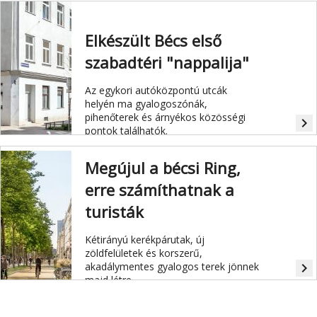
Elkészült Bécs első
szabadtéri "nappalija"
Az egykori autóközpontú utcák
helyén ma gyalogoszónák,
pihenőterek és árnyékos közösségi
navigate_next
pontok találhatók.
Megújul a bécsi Ring,
erre számíthatnak a
turisták
Kétirányú kerékpárutak, új
zöldfelületek és korszerű,
akadálymentes gyalogos terek jönnek
navigate_next
majd létre.