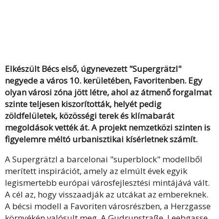
Elkészült Bécs első, úgynevezett "Supergrätzl"
negyede a város 10. kerületében, Favoritenben. Egy
olyan városi zóna jött létre, ahol az átmenő forgalmat
szinte teljesen kiszorították, helyét pedig
zöldfelületek, közösségi terek és klímabarát
megoldások vették át. A projekt nemzetközi szinten is
figyelemre méltó urbanisztikai kísérletnek számít.
A Supergrätzl a barcelonai "superblock" modellből
merített inspirációt, amely az elmúlt évek egyik
legismertebb európai városfejlesztési mintájává vált.
A cél az, hogy visszaadják az utcákat az embereknek.
A bécsi modell a Favoriten városrészben, a Herzgasse
környékén valósult meg. A Gudrunstraße, Leebgasse,