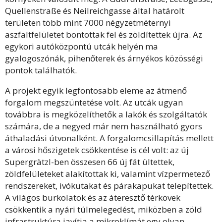
Quellenstraße és Neilreichgasse által határolt
területen több mint 7000 négyzetméternyi
aszfaltfelületet bontottak fel és zöldítettek újra. Az
egykori autóközpontú utcák helyén ma
gyalogoszónák, pihenőterek és árnyékos közösségi
pontok találhatók.
A projekt egyik legfontosabb eleme az átmenő
forgalom megszüntetése volt. Az utcák ugyan
továbbra is megközelíthetők a lakók és szolgáltatók
számára, de a negyed már nem használható gyors
áthaladási útvonalként. A forgalomcsillapítás mellett
a városi hőszigetek csökkentése is cél volt: az új
Supergrätzl-ben összesen 66 új fát ültettek,
zöldfelületeket alakítottak ki, valamint vízpermetező
rendszereket, ivókutakat és párakapukat telepítettek.
A világos burkolatok és az áteresztő térkövek
csökkentik a nyári túlmelegedést, miközben a zöld
infrastruktúra javítja a mikroklímát egy olyan