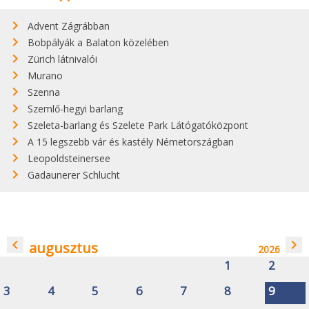
Advent Zágrábban
Bobpályák a Balaton közelében
Zürich látnivalói
Murano
Szenna
Szemlő-hegyi barlang
Szeleta-barlang és Szelete Park Látógatóközpont
A 15 legszebb vár és kastély Németországban
Leopoldsteinersee
Gadaunerer Schlucht
navigate_before
navigate_next
augusztus
2026
1
2
3
4
5
6
7
8
9