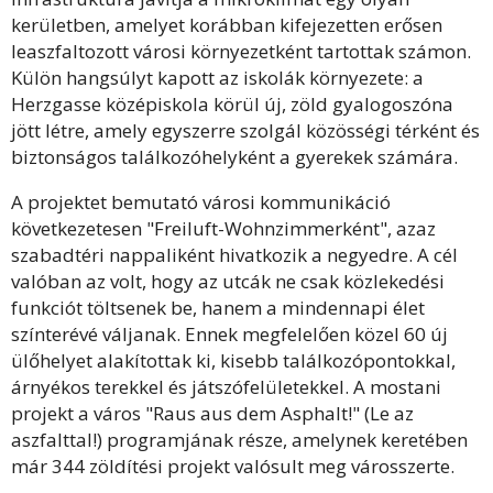
kerületben, amelyet korábban kifejezetten erősen
leaszfaltozott városi környezetként tartottak számon.
Külön hangsúlyt kapott az iskolák környezete: a
Herzgasse középiskola körül új, zöld gyalogoszóna
jött létre, amely egyszerre szolgál közösségi térként és
biztonságos találkozóhelyként a gyerekek számára.
A projektet bemutató városi kommunikáció
következetesen "Freiluft-Wohnzimmerként", azaz
szabadtéri nappaliként hivatkozik a negyedre. A cél
valóban az volt, hogy az utcák ne csak közlekedési
funkciót töltsenek be, hanem a mindennapi élet
színterévé váljanak. Ennek megfelelően közel 60 új
ülőhelyet alakítottak ki, kisebb találkozópontokkal,
árnyékos terekkel és játszófelületekkel. A mostani
projekt a város "Raus aus dem Asphalt!" (Le az
aszfalttal!) programjának része, amelynek keretében
már 344 zöldítési projekt valósult meg városszerte.