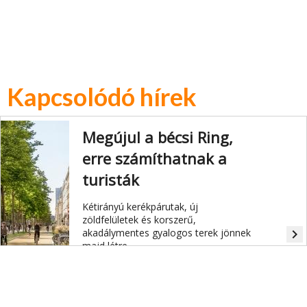
Kapcsolódó hírek
Megújul a bécsi Ring,
erre számíthatnak a
turisták
Kétirányú kerékpárutak, új
zöldfelületek és korszerű,
akadálymentes gyalogos terek jönnek
navigate_next
majd létre.