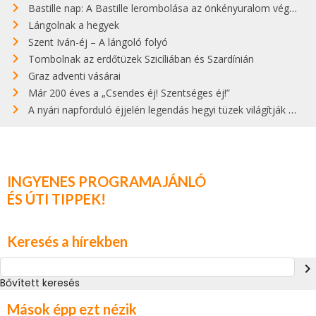
Bastille nap: A Bastille lerombolása az önkényuralom végét jelentette
Lángolnak a hegyek
Szent Iván-éj – A lángoló folyó
Tombolnak az erdőtüzek Szicíliában és Szardínián
Graz adventi vásárai
Már 200 éves a „Csendes éj! Szentséges éj!”
A nyári napforduló éjjelén legendás hegyi tüzek világítják meg Zugspitzét
INGYENES PROGRAMAJÁNLÓ
ÉS ÚTI TIPPEK!
Keresés a hírekben
navigate_next
Bővített keresés
Mások épp ezt nézik