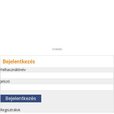
hirdetés
Bejelentkezés
Felhasználónév
Jelszó
Regisztrálok