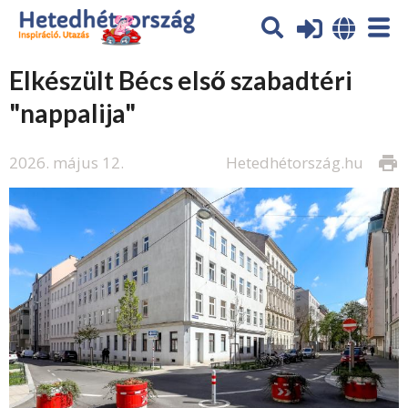
Elkészült Bécs első szabadtéri
"nappalija"
2026. május 12.
Hetedhétország.hu
print