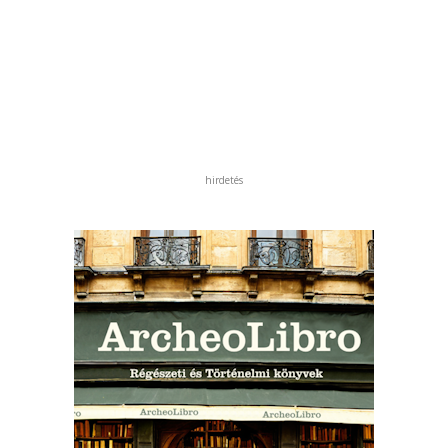
hirdetés