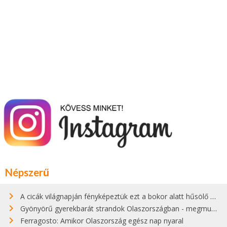
Népszerű
A cicák világnapján fényképeztük ezt a bokor alatt hűsölő cicát Kisorosziban
Gyönyörű gyerekbarát strandok Olaszországban - megmutatjuk a 15 legjobbat
Ferragosto: Amikor Olaszország egész nap nyaral