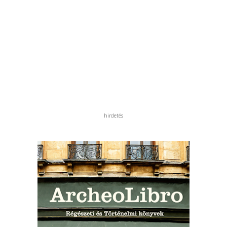
hirdetés