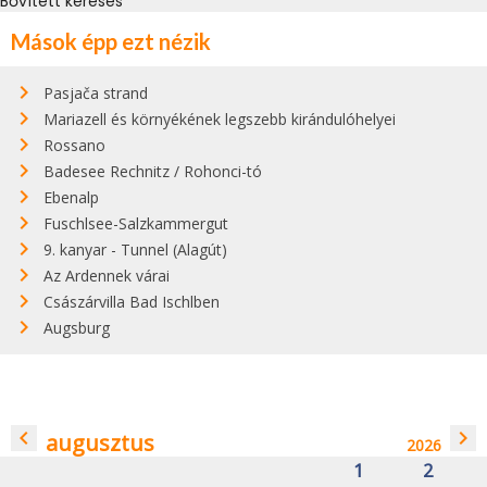
Bővített keresés
Mások épp ezt nézik
Pasjača strand
Mariazell és környékének legszebb kirándulóhelyei
Rossano
Badesee Rechnitz / Rohonci-tó
Ebenalp
Fuschlsee-Salzkammergut
9. kanyar - Tunnel (Alagút)
Az Ardennek várai
Császárvilla Bad Ischlben
Augsburg
navigate_before
navigate_next
augusztus
2026
1
2