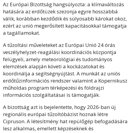
Az Európai Bizottság hangsúlyozta: a klímaváltozás
hatására az erdőtüzek szezonja egyre hosszabbá
válik, korábban kezdődik és súlyosabb károkat okoz,
ezért az unió megerősített kapacitásokkal támogatja
a tagállamokat.
A tűzoltási műveleteket az Európai Unió 24 órás
veszélyhelyzet-reagálási koordinációs központja
felügyeli, amely meteorológiai és tudományos
elemzések alapján követi a kockázatokat és
koordinálja a segítségnyújtást. A munkát az uniós
erdőtűzinformációs rendszer valamint a Kopernikusz
műholdas program térképezési és földrajzi
információs szolgáltatásai is támogatják.
A bizottság azt is bejelentette, hogy 2026-ban új
regionális európai tűzoltóbázist hoznak létre
Cipruson. A létesítmény hat repülőgép befogadására
lesz alkalmas, emellett képzéseknek és