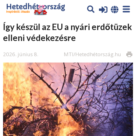
Így készül az EU a nyári erdőtüzek
elleni védekezésre
2026. június 8.
MTI/Hetedhétország.hu
print