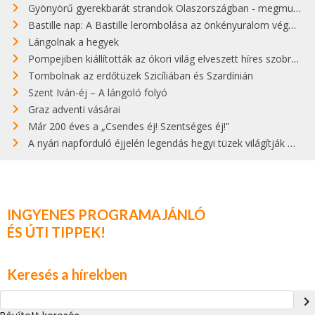
Gyönyörű gyerekbarát strandok Olaszországban - megmutatjuk a 15 legjobbat
Bastille nap: A Bastille lerombolása az önkényuralom végét jelentette
Lángolnak a hegyek
Pompejiben kiállították az ókori világ elveszett híres szobrának másolatát
Tombolnak az erdőtüzek Szicíliában és Szardínián
Szent Iván-éj – A lángoló folyó
Graz adventi vásárai
Már 200 éves a „Csendes éj! Szentséges éj!”
A nyári napforduló éjjelén legendás hegyi tüzek világítják meg Zugspitzét
INGYENES PROGRAMAJÁNLÓ
ÉS ÚTI TIPPEK!
Keresés a hírekben
navigate_next