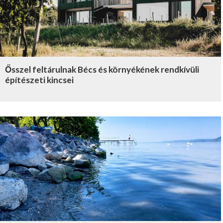
Ősszel feltárulnak Bécs és környékének rendkívüli
építészeti kincsei