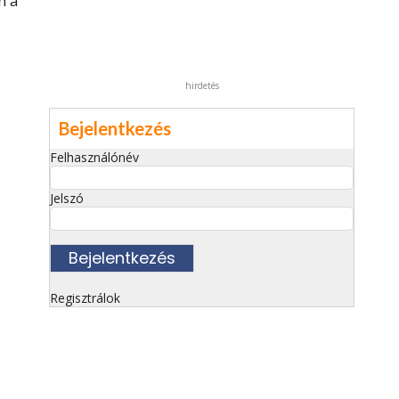
n a
hirdetés
Bejelentkezés
Felhasználónév
Jelszó
Regisztrálok