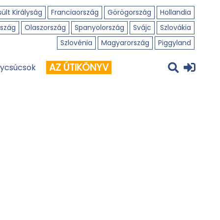
ült Királyság
Franciaország
Görögország
Hollandia
szág
Olaszország
Spanyolország
Svájc
Szlovákia
Szlovénia
Magyarország
Piggyland
AZ ÚTIKÖNYV
ycsúcsok