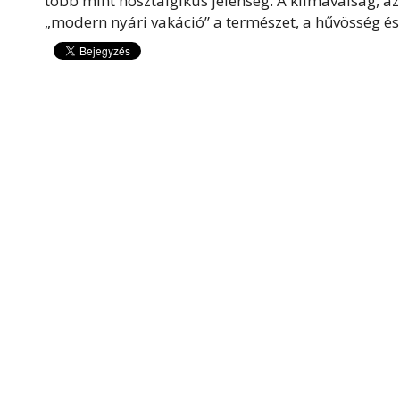
több mint nosztalgikus jelenség. A klímaválság, az
„modern nyári vakáció” a természet, a hűvösség és