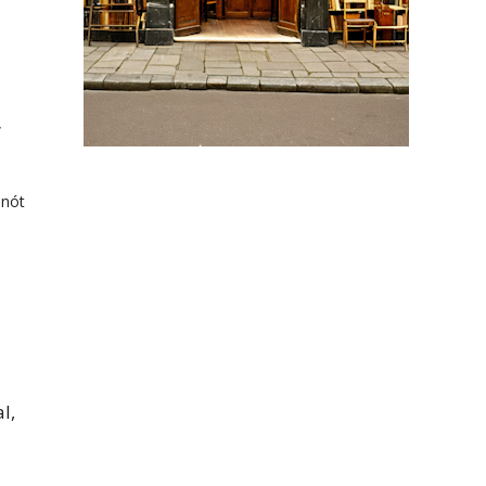
”
onót
l,