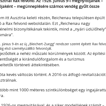
sztriai Rax felvonó. Az 1926. június 9-i megnyitójának –
onójaként – megünneplésére számos vendég gyűlt össze
 itt Ausztria keleti részén, Reichenau településen épült
tó a Rax felvonó weboldalán. Ezt „Reichenau nagy
énelmi bizonyítékának tekintik, mind a „nyári üdülőhely
zámára”.
június 9-én az új „Bleichert-Zuegg” rendszer szerint épített Rax felv
g első személyszállító felvonóját.
jeződtek a nehéz műszaki körülmények között. Az építési
lentőségét a kirándulóforgalom és a turizmus
ltetők történeti áttekintésében.
óta kevés változás történt. A 2016-os átfogó revitalizációt
sztrálnak.
 több mint 1000 méteres szintkülönbséget egy ingajáratta
ra.
el 1926-os megnyitásával, és a siker modelljének számít –