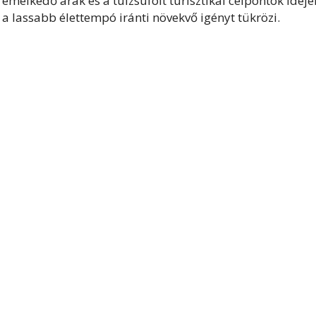
 emelkedő árak és a túlzsúfolt turisztikai célpontok idejé
 a lassabb élettempó iránti növekvő igényt tükrözi.