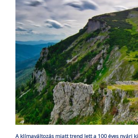
A klímaváltozás miatt trend lett a 100 éves nyári k