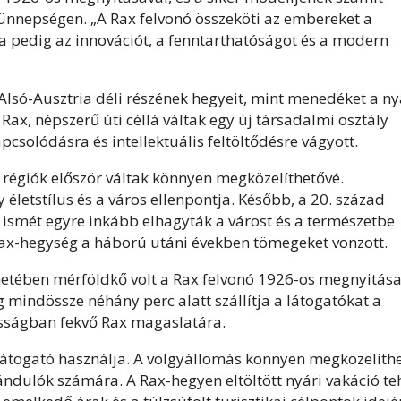
ünnepségen. „A Rax felvonó összeköti az embereket a
a pedig az innovációt, a fenntarthatóságot és a modern
Alsó-Ausztria déli részének hegyeit, mint menedéket a ny
Rax, népszerű úti céllá váltak egy új társadalmi osztály
solódásra és intellektuális feltöltődésre vágyott.
régiók először váltak könnyen megközelíthetővé.
életstílus és a város ellenpontja. Később, a 20. század
ismét egyre inkább elhagyták a várost és a természetbe
 Rax-hegység a háború utáni években tömegeket vonzott.
etében mérföldkő volt a Rax felvonó 1926-os megnyitása
g mindössze néhány perc alatt szállítja a látogatókat a
asságban fekvő Rax magaslatára.
 látogató használja. A völgyállomás könnyen megközelíth
ndulók számára. A Rax-hegyen eltöltött nyári vakáció te