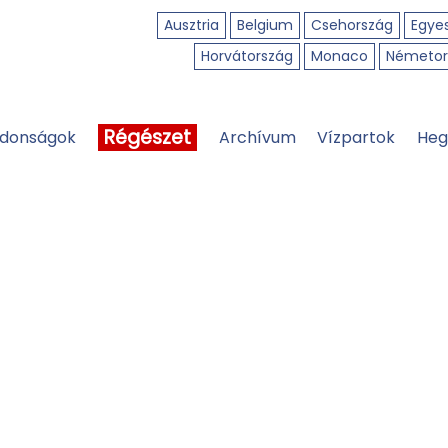
Ausztria
Belgium
Csehország
Egyes
Horvátország
Monaco
Németor
Régészet
jdonságok
Archívum
Vízpartok
Heg