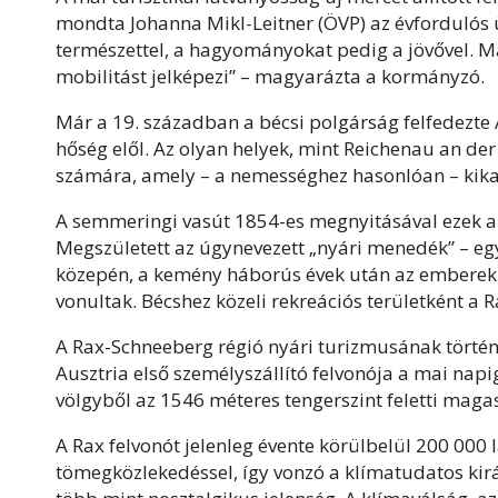
mondta Johanna Mikl-Leitner (ÖVP) az évfordulós 
természettel, a hagyományokat pedig a jövővel. M
mobilitást jelképezi” – magyarázta a kormányzó.
Már a 19. században a bécsi polgárság felfedezte 
hőség elől. Az olyan helyek, mint Reichenau an der 
számára, amely – a nemességhez hasonlóan – kikapc
A semmeringi vasút 1854-es megnyitásával ezek a 
Megszületett az úgynevezett „nyári menedék” – egy 
közepén, a kemény háborús évek után az emberek 
vonultak. Bécshez közeli rekreációs területként a
A Rax-Schneeberg régió nyári turizmusának történ
Ausztria első személyszállító felvonója a mai napi
völgyből az 1546 méteres tengerszint feletti mag
A Rax felvonót jelenleg évente körülbelül 200 000
tömegközlekedéssel, így vonzó a klímatudatos kirá