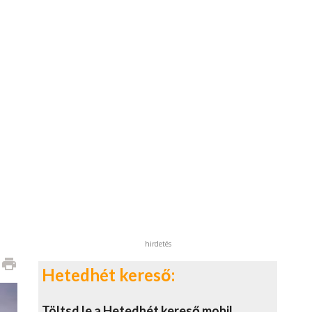
hirdetés
print
Hetedhét kereső:
Töltsd le a Hetedhét kereső mobil