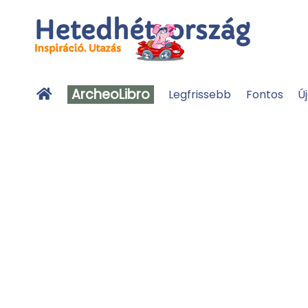
ArcheoLibro
Legfrissebb
Fontos
Ú