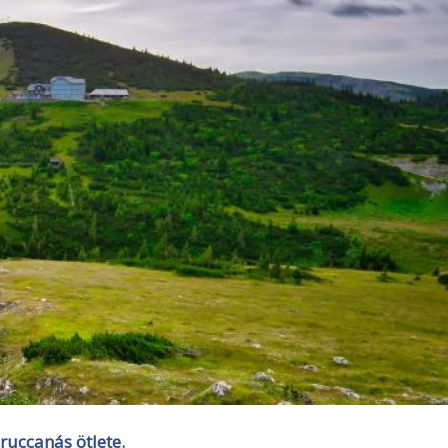
iruccanás ötlete.