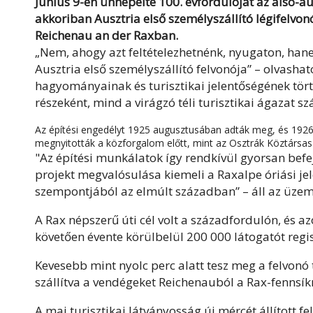
Június 9-én ünnepelte 100. évfordulóját az alsó-au
akkoriban Ausztria első személyszállító légifelv
Reichenau an der Raxban.
„Nem, ahogy azt feltételezhetnénk, nyugaton, hanem
Ausztria első személyszállító felvonója” – olvasha
hagyományainak és turisztikai jelentőségének tört
részeként, mind a virágzó téli turisztikai ágazat s
Az építési engedélyt 1925 augusztusában adták meg, és 1926. 
megnyitották a közforgalom előtt, mint az Osztrák Köztársasá
"Az építési munkálatok így rendkívül gyorsan befe
projekt megvalósulása kiemeli a Raxalpe óriási je
szempontjából az elmúlt században” – áll az üzeme
A Rax népszerű úti cél volt a századfordulón, és az
követően évente körülbelül 200 000 látogatót regi
Kevesebb mint nyolc perc alatt tesz meg a felvonó
szállítva a vendégeket Reichenauból a Rax-fennsík
A mai turisztikai látványosság új mércét állított f