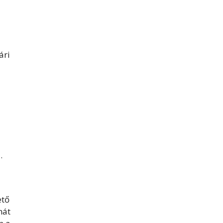
ári
.
ető
hát