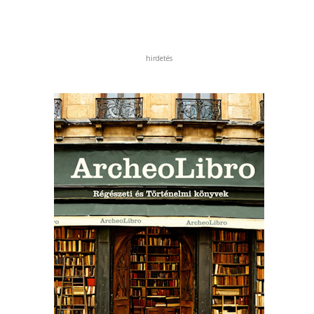
hirdetés