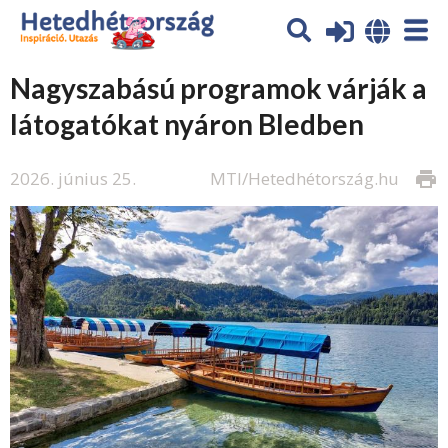
Nagyszabású programok várják a
látogatókat nyáron Bledben
2026. június 25.
MTI/Hetedhétország.hu
print