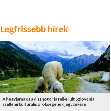
Legfrissebb hírek
A hegyjárás és a disznótor is felkerült Szlovénia
szellemi kulturális örökségének jegyzékére