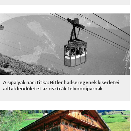
A sípályák náci titka: Hitler hadseregének kísérletei
adtak lendületet az osztrák felvonóiparnak