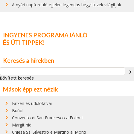
A nyári napforduló éjjelén legendás hegyi tüzek világítják meg Zugspitzét
INGYENES PROGRAMAJÁNLÓ
ÉS ÚTI TIPPEK!
Keresés a hírekben
navigate_next
Bővített keresés
Mások épp ezt nézik
Brixen és üdülőfalvai
Buñol
Convento di San Francesco a Folloni
Margit híd
Chiesa Ss. Silvestro e Martino ai Monti