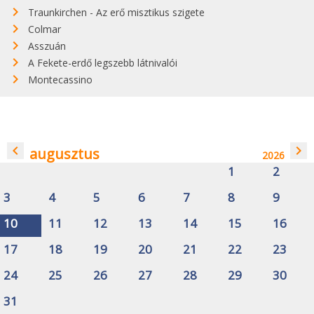
Traunkirchen - Az erő misztikus szigete
Colmar
Asszuán
A Fekete-erdő legszebb látnivalói
Montecassino
navigate_before
navigate_next
augusztus
2026
1
2
3
4
5
6
7
8
9
10
11
12
13
14
15
16
17
18
19
20
21
22
23
24
25
26
27
28
29
30
31