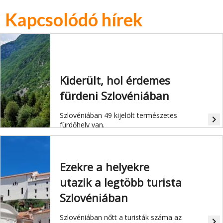
Kapcsolódó hírek
Kiderült, hol érdemes
fürdeni Szlovéniában
Szlovéniában 49 kijelölt természetes
navigate_next
fürdőhely van.
Ezekre a helyekre
utazik a legtöbb turista
Szlovéniában
Szlovéniában nőtt a turisták száma az
navigate_next