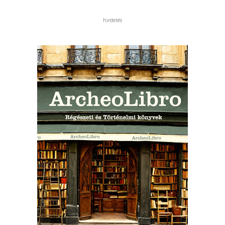
hirdetés