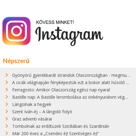
Népszerű
Gyönyörű gyerekbarát strandok Olaszországban - megmutatjuk a 15 legjobbat
A cicák világnapján fényképeztük ezt a bokor alatt hűsölő cicát Kisorosziban
Ferragosto: Amikor Olaszország egész nap nyaral
Bastille nap: A Bastille lerombolása az önkényuralom végét jelentette
Lángolnak a hegyek
Szent Iván-éj – A lángoló folyó
Graz adventi vásárai
Tombolnak az erdőtüzek Szicíliában és Szardínián
Már 200 éves a „Csendes éj! Szentséges éj!”