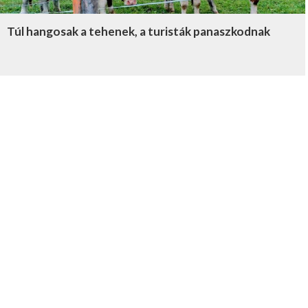
Túl hangosak a tehenek, a turisták panaszkodnak