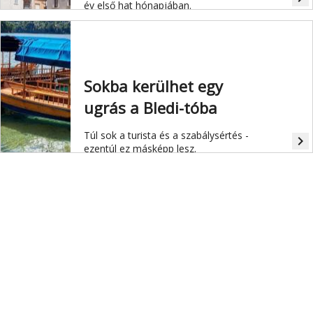
év első hat hónapjában.
Sokba kerülhet egy
ugrás a Bledi-tóba
Túl sok a turista és a szabálysértés -
navigate_next
ezentúl ez másképp lesz.