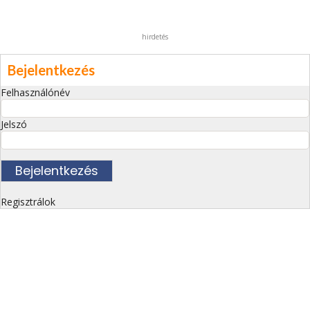
hirdetés
Bejelentkezés
Felhasználónév
Jelszó
Regisztrálok