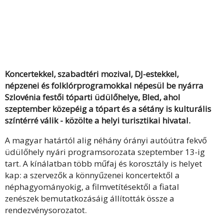
Koncertekkel, szabadtéri mozival, DJ-estekkel,
népzenei és folklórprogramokkal népesül be nyárra
Szlovénia festői tóparti üdülőhelye, Bled, ahol
szeptember közepéig a tópart és a sétány is kulturális
színtérré válik - közölte a helyi turisztikai hivatal.
A magyar határtól alig néhány órányi autóútra fekvő
üdülőhely nyári programsorozata szeptember 13-ig
tart. A kínálatban több műfaj és korosztály is helyet
kap: a szervezők a könnyűzenei koncertektől a
néphagyományokig, a filmvetítésektől a fiatal
zenészek bemutatkozásáig állították össze a
rendezvénysorozatot.