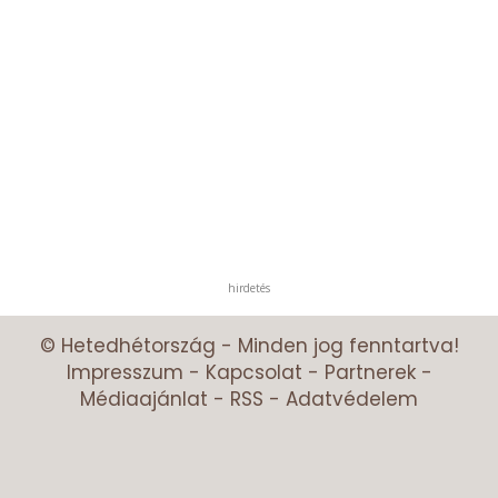
hirdetés
© Hetedhétország - Minden jog fenntartva!
Impresszum
-
Kapcsolat
-
Partnerek
-
Médiaajánlat
-
RSS
-
Adatvédelem