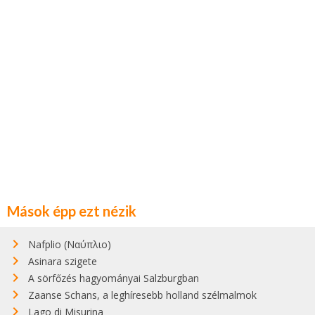
Mások épp ezt nézik
Nafplio (Ναύπλιο)
Asinara szigete
A sörfőzés hagyományai Salzburgban
Zaanse Schans, a leghíresebb holland szélmalmok
Lago di Misurina