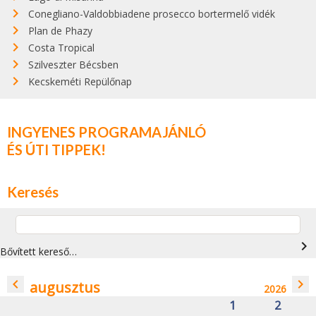
Conegliano-Valdobbiadene prosecco bortermelő vidék
Plan de Phazy
Costa Tropical
Szilveszter Bécsben
Kecskeméti Repülőnap
INGYENES PROGRAMAJÁNLÓ
ÉS ÚTI TIPPEK!
Keresés
navigate_next
Bővített kereső…
navigate_before
navigate_next
augusztus
2026
1
2