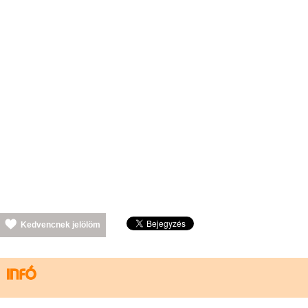
Kedvencnek jelölöm