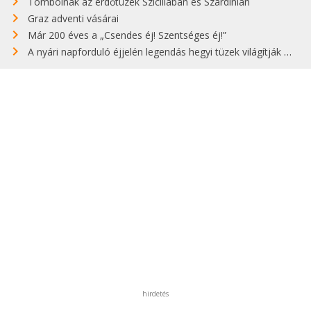
Tombolnak az erdőtüzek Szicíliában és Szardínián
Graz adventi vásárai
Már 200 éves a „Csendes éj! Szentséges éj!”
A nyári napforduló éjjelén legendás hegyi tüzek világítják meg Zugspitzét
hirdetés