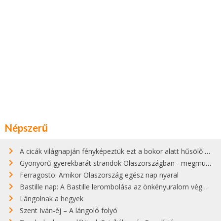
Népszerű
A cicák világnapján fényképeztük ezt a bokor alatt hűsölő cicát Kisorosziban
Gyönyörű gyerekbarát strandok Olaszországban - megmutatjuk a 15 legjobbat
Ferragosto: Amikor Olaszország egész nap nyaral
Bastille nap: A Bastille lerombolása az önkényuralom végét jelentette
Lángolnak a hegyek
Szent Iván-éj – A lángoló folyó