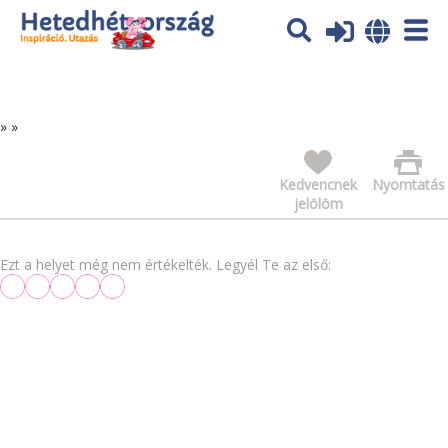
Az oldal sütiket (cookies) használ. További tájékoztatás itt:
Adatvédelmi tájékoztató
Ok
»
»
Kedvencnek
Nyomtatás
jelölöm
Ezt a helyet még nem értékelték. Legyél Te az első: