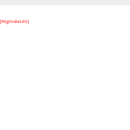
[Régióválasztó]