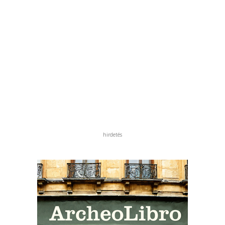
hirdetés