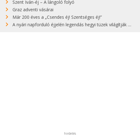
Szent Iván-éj – A lángoló folyó
Graz adventi vásárai
Már 200 éves a „Csendes éj! Szentséges éj!”
A nyári napforduló éjjelén legendás hegyi tüzek világítják meg Zugspitzét
hirdetés