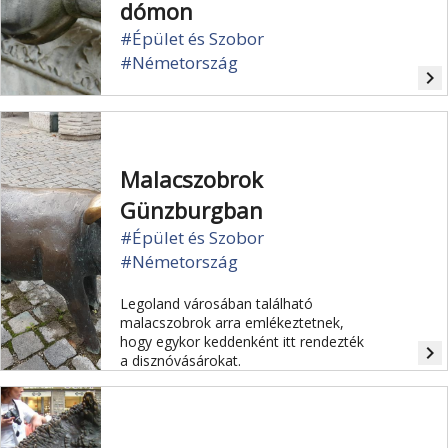
dómon
#Épület és Szobor
#Németország
navigate_next
Malacszobrok
Günzburgban
#Épület és Szobor
#Németország
Legoland városában található
malacszobrok arra emlékeztetnek,
hogy egykor keddenként itt rendezték
navigate_next
a disznóvásárokat.