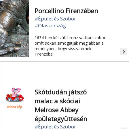
Porcellino Firenzében
#Épület és Szobor
#Olaszország
1634-ben készült bronz vadkanszobor
orrát sokan simogatják meg abban a
reményben, hogy visszatérnek
navigate_next
Firenzébe.
Skótdudán játszó
malac a skóciai
Melrose Abbey
épületegyüttesén
#Épület és Szobor