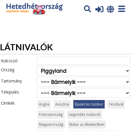
Az oldal sütiket (cookies) használ. További tájékoztatás itt:
Adatvédelmi tájékoztató
Ok
LÁTNIVALÓK
Kulcsszó
Ország
Tartomány
Település
Címkék
Anglia
Ausztria
Épület és Szobor
Fesztivál
Franciaország
Legendás malacok
Magyarország
Malac az állatkertben