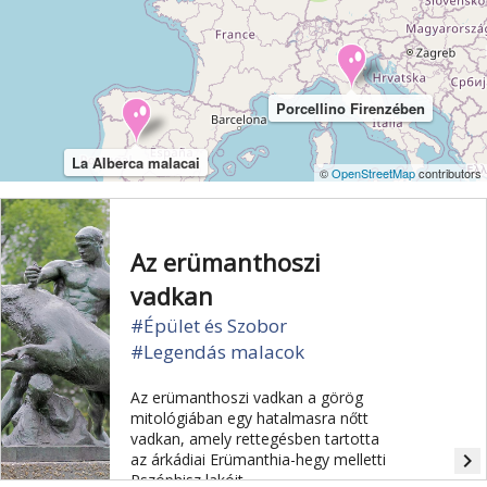
Porcellino Firenzében
La Alberca malacai
©
OpenStreetMap
contributors
Az erümanthoszi
vadkan
#Épület és Szobor
#Legendás malacok
Az erümanthoszi vadkan a görög
mitológiában egy hatalmasra nőtt
vadkan, amely rettegésben tartotta
navigate_next
az árkádiai Erümanthia-hegy melletti
Pszóphisz lakóit.