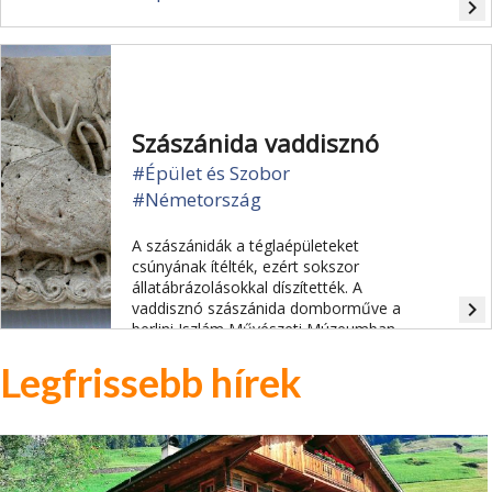
navigate_next
Szászánida vaddisznó
#Épület és Szobor
#Németország
A szászánidák a téglaépületeket
csúnyának ítélték, ezért sokszor
állatábrázolásokkal díszítették. A
navigate_next
vaddisznó szászánida domborműve a
berlini Iszlám Művészeti Múzeumban
látható.
Legfrissebb hírek