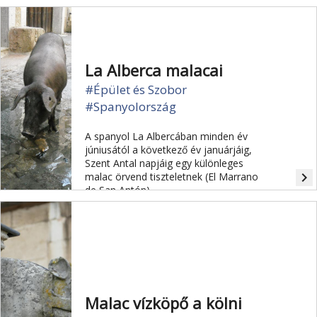
La Alberca malacai
#Épület és Szobor
#Spanyolország
A spanyol La Albercában minden év
júniusától a következő év januárjáig,
Szent Antal napjáig egy különleges
navigate_next
malac örvend tiszteletnek (El Marrano
de San Antón).
Malac vízköpő a kölni