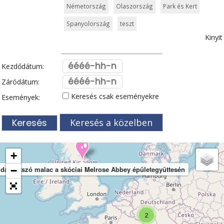
Németország
Olaszország
Park és Kert
Spanyolország
teszt
Kinyit
Kezdődátum:
Záródátum:
Keresés csak eseményekre
Események:
Keresés a közelben
+
dán játszó malac a skóciai Melrose Abbey épületegyüttesén
−
2