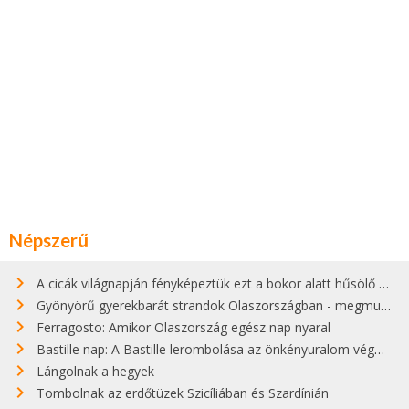
Népszerű
A cicák világnapján fényképeztük ezt a bokor alatt hűsölő cicát Kisorosziban
Gyönyörű gyerekbarát strandok Olaszországban - megmutatjuk a 15 legjobbat
Ferragosto: Amikor Olaszország egész nap nyaral
Bastille nap: A Bastille lerombolása az önkényuralom végét jelentette
Lángolnak a hegyek
Tombolnak az erdőtüzek Szicíliában és Szardínián