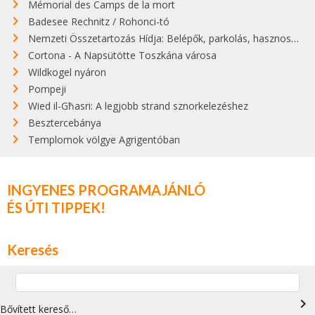
Mémorial des Camps de la mort
Badesee Rechnitz / Rohonci-tó
Nemzeti Összetartozás Hídja: Belépők, parkolás, hasznos infók
Cortona - A Napsütötte Toszkána városa
Wildkogel nyáron
Pompeji
Wied il-Għasri: A legjobb strand sznorkelezéshez
Besztercebánya
Templomok völgye Agrigentóban
INGYENES PROGRAMAJÁNLÓ
ÉS ÚTI TIPPEK!
Keresés
navigate_next
Bővített kereső…