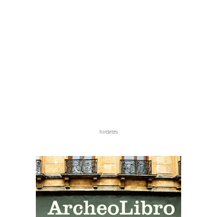
hirdetés