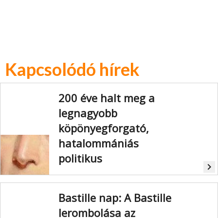
Kapcsolódó hírek
200 éve halt meg a
legnagyobb
köpönyegforgató,
hatalommániás
politikus
navigate_next
Joseph Fouché francia politikust
intrikus köpönyegforgatóként, nagy
Bastille nap: A Bastille
politikai túlélőként tartják
számon.
Ennek a meggyőződés
lerombolása az
nélküli, jellemtelen embernek csupán