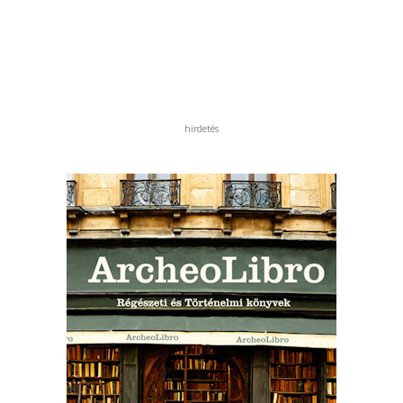
hirdetés