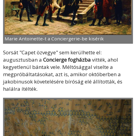
Marie Antoinette-t a Conciergerie-be kisérik
Sorsát "Capet özvegye" sem kerülhette el:
augusztusban a
Concierge fogházba
vitték, ahol
kegyetlenül bántak vele. Méltósággal viselte a
megpróbáltatásokat, azt is, amikor októberben a
jakobinusok követelésére bíróság elé állították, és
halálra ítélték.