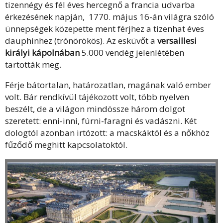
tizennégy és fél éves hercegnő a francia udvarba
érkezésének napján, 1770. május 16-án világra szóló
ünnepségek közepette ment férjhez a tizenhat éves
dauphinhez (trónörökös). Az esküvőt a
versaillesi
királyi kápolnában
5.000 vendég jelenlétében
tartották meg.
Férje bátortalan, határozatlan, magának való ember
volt. Bár rendkívül tájékozott volt, több nyelven
beszélt, de a világon mindössze három dolgot
szeretett: enni-inni, fúrni-faragni és vadászni. Két
dologtól azonban irtózott: a macskáktól és a nőkhöz
fűződő meghitt kapcsolatoktól.