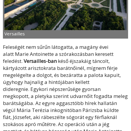
Versailles
Feleségét nem sűrűn látogatta, a magány évei
alatt Marie Antoinette a szórakozásban keresett
feledést.
Versailles-ban
késő éjszakáig táncolt,
kártyázott arisztokrata barátnőinél, mígnem férje
megelégelte a dolgot, és bezáratta a palota kapuit,
úgyhogy hajnalig a hintójában kellett
dideregnie. Egykori népszerűsége gyorsan
megkopott, a pletyka szerint udvarnőit fogadta meleg
barátságába. Az egyre aggasztóbb hírek hallatán
végül Mária Terézia inkognitóban Párizsba küldte
fiát, Józsefet, aki rábeszélte sógorát egy férfiaknál
szokásos apró műtétre. Az operáció után a jég