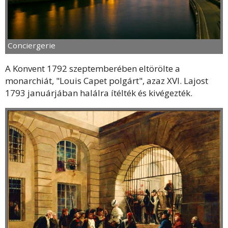
Conciergerie
A Konvent 1792 szeptemberében eltörölte a
monarchiát, "Louis Capet polgárt", azaz XVI. Lajost
1793 januárjában halálra ítélték és kivégezték.