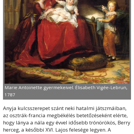
Marie Antoinette gyermekeivel. Élisabeth Vigée-Lebrun,
1787
Anyja kulcsszerepet szánt neki hatalmi játszmáiban,
az osztrák-francia megbékélés betetőzéseként elérte,
hogy lánya a nála egy évvel idősebb trónörökös, Berry
herceg, a későbbi XVI. Lajos felesége legyen. A