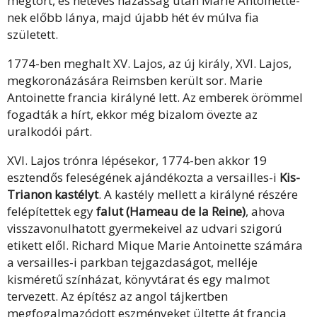
megtört, és hétéves házasság után Marie Antoinette-
nek előbb lánya, majd újabb hét év múlva fia
született.
1774-ben meghalt XV. Lajos, az új király, XVI. Lajos,
megkoronázására Reimsben került sor. Marie
Antoinette francia királyné lett. Az emberek örömmel
fogadták a hírt, ekkor még bizalom övezte az
uralkodói párt.
XVI. Lajos trónra lépésekor, 1774-ben akkor 19
esztendős feleségének ajándékozta a versailles-i
Kis-
Trianon kastélyt
. A kastély mellett a királyné részére
felépítettek egy
falut (Hameau de la Reine)
, ahova
visszavonulhatott gyermekeivel az udvari szigorú
etikett elől. Richard Mique Marie Antoinette számára
a versailles-i parkban tejgazdaságot, melléje
kisméretű színházat, könyvtárat és egy malmot
tervezett. Az építész az angol tájkertben
megfogalmazódott eszményeket ültette át francia