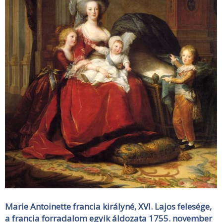
Marie Antoinette francia királyné, XVI. Lajos felesége,
a francia forradalom egyik áldozata 1755. november