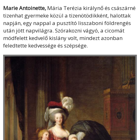
Marie Antoinette,
Mária Terézia királynő és császárné
tizenhat gyermeke közül a tizenötödikként, halottak
napján, egy nappal a pusztító lisszaboni földrengés
után jött napvilágra. Szórakozni vágyó, a cicomát
módfelett kedvelő kislány volt, mindezt azonban
feledtette kedvessége és szépsége.