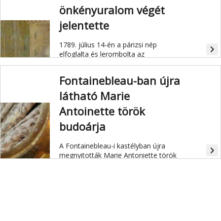
egyetlen szenvedélye volt: a hatalom.
önkényuralom végét
jelentette
1789. július 14-én a párizsi nép
navigate_next
elfoglalta és lerombolta az
önkényuralom gyűlölt jelképét, a
Bastille erődjét, ezzel kezdődött a
Fontainebleau-ban újra
nagy francia forradalom. A Bastille
akkor már szinte üresen állt, csak hét
látható Marie
idős ember raboskodott itt, akikre 80
Antoinette török
veterán és 30 gránátos vigyázott.
budoárja
A Fontainebleau-i kastélyban újra
navigate_next
megnyitották Marie Antoniette török
budoárját. Az 1777-ben elkészült
budoár az utolsó példája a "királyi
turqueries"-nek - az ebben a korban
divatos keleti mintás díszítéseknek