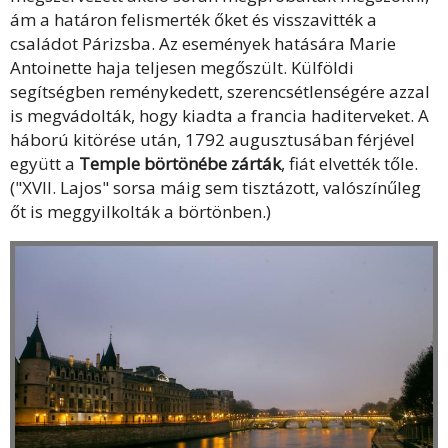
ám a határon felismerték őket és visszavitték a
családot Párizsba. Az események hatására Marie
Antoinette haja teljesen megőszült. Külföldi
segítségben reménykedett, szerencsétlenségére azzal
is megvádolták, hogy kiadta a francia haditerveket. A
háború kitörése után, 1792 augusztusában férjével
együtt a
Temple börtönébe zárták
, fiát elvették tőle.
("XVII. Lajos" sorsa máig sem tisztázott, valószínűleg
őt is meggyilkolták a börtönben.)