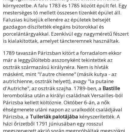
környezetbe. A falu 1783 és 1785 között épült fel. Egy
mesterséges tó mellett összesen tizenkét épület áll.
Falusias külsejük ellenére az épületek belsejét
gazdagon díszítették elegáns bútorokkal és
porcelántárgyakkal. Ezenkívül egy nagyméretű fészert
is kialakítottak, amelyet táncteremnek használtak.
1789 tavaszán Párizsban kitört a forradalom ekkor
már a leggyűlöltebb asszonyként tekintettek az
osztrák származású királynéra. Nem is hívták
másként, mint "l'autre chienne" (másik kutya - az
autrichienne, osztrák helyett), avagy "la putaine
d'Autriche", az osztrák szajha. 1789-ben, a
Bastille
lerombolása után a királyi családnak Versailles-ból
Párizsba kellett költöznie. Október 6-án, a nők
éhségmenete utáni napon az uralkodót családjával
Párizsba, a
Tuileriák palotájába
kényszerítették. A
házi őrizetből 1791 júniusában egy rosszul
megszervezett akció során megpróbáltak megszökni,