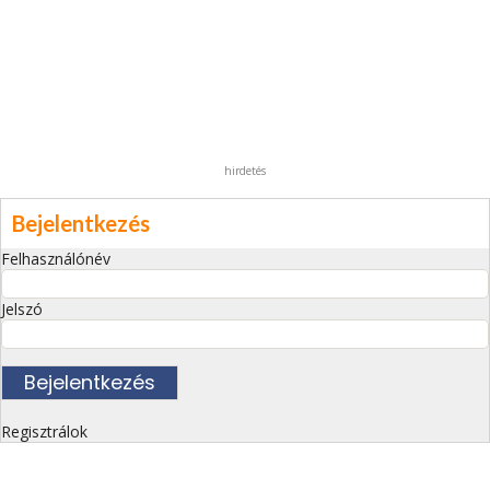
hirdetés
Bejelentkezés
Felhasználónév
Jelszó
Regisztrálok