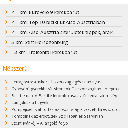
< 1 km: Eurovelo 9 kerékpárút
< 1 km: Top 10 bicikliút Alsó-Ausztriában
< 1 km: Alsó-Ausztria síterületei: tippek, árak
5 km: Stift Herzogenburg
13 km: Traisental kerékpárút
Népszerű
Ferragosto: Amikor Olaszország egész nap nyaral
Gyönyörű gyerekbarát strandok Olaszországban - megmutatjuk a 15 legjobbat
Bastille nap: A Bastille lerombolása az önkényuralom végét jelentette
Lángolnak a hegyek
Pompejiben kiállították az ókori világ elveszett híres szobrának másolatát
Tombolnak az erdőtüzek Szicíliában és Szardínián
Szent Iván-éj – A lángoló folyó