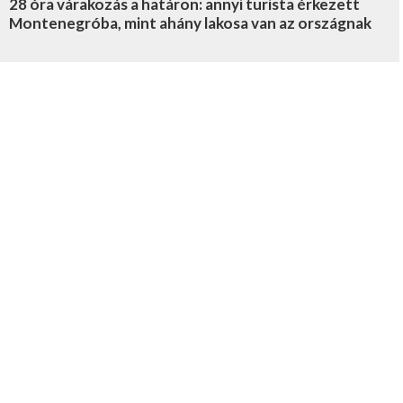
28 óra várakozás a határon: annyi turista érkezett
Montenegróba, mint ahány lakosa van az országnak