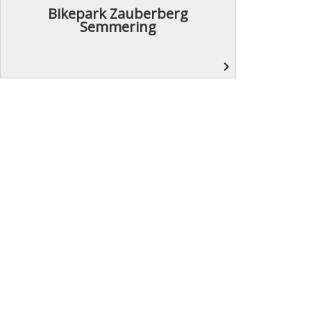
Bikepark Zauberberg
Semmering
navigate_next