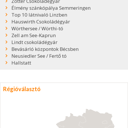
Zotter Csokoládégyár
Élmény szánkópálya Semmeringen
Top 10 látnivaló Linzben
Hauswirth Csokoládégyár
Wörthersee / Wörthi-tó
Zell am See-Kaprun
Lindt csokoládégyár
Bevásárló központok Bécsben
Neusiedler See / Fertő tó
Hallstatt
Régióválasztó