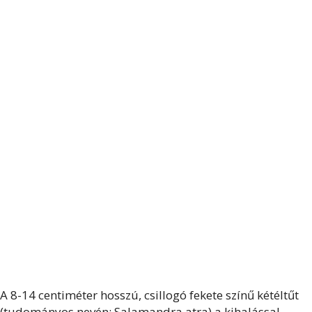
A 8-14 centiméter hosszú, csillogó fekete színű kétéltűt
(tudományos nevén: Salamandra atra) a kihalással