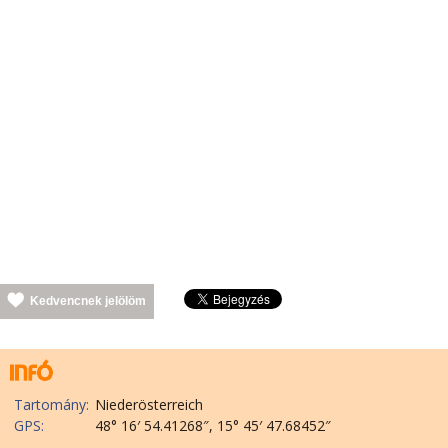
Kedvencnek jelölöm
Tartomány:
Niederösterreich
GPS:
48° 16′ 54.41268″, 15° 45′ 47.68452″