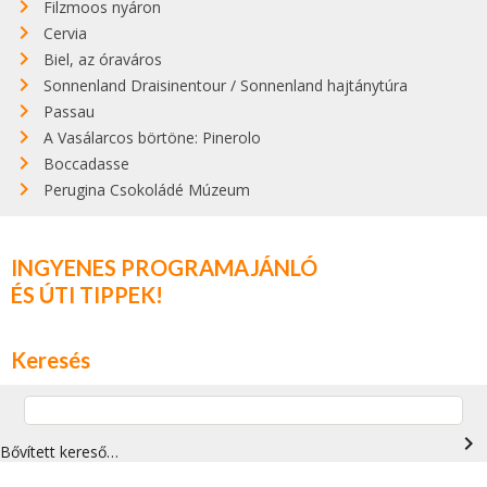
Filzmoos nyáron
Cervia
Biel, az óraváros
Sonnenland Draisinentour / Sonnenland hajtánytúra
Passau
A Vasálarcos börtöne: Pinerolo
Boccadasse
Perugina Csokoládé Múzeum
INGYENES PROGRAMAJÁNLÓ
ÉS ÚTI TIPPEK!
Keresés
navigate_next
Bővített kereső…