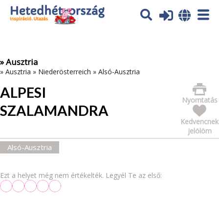
Az oldal sütiket (cookies) használ. További tájékoztatás itt:
Adatvédelmi tájékoztató
Ok
» Ausztria
»
Ausztria
»
Niederösterreich
»
Alsó-Ausztria
ALPESI
Nyomtatás
SZALAMANDRA
Kedvencnek
jelölöm
Alsó-Ausztria
Ezt a helyet még nem értékelték. Legyél Te az első: