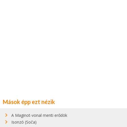
Mások épp ezt nézik
A Maginot-vonal menti erődök
Isonzó (Soča)