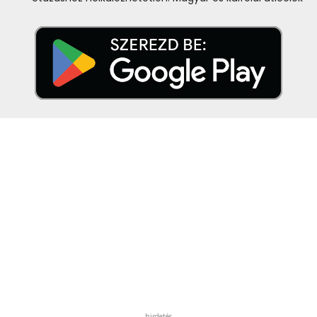
hirdetés