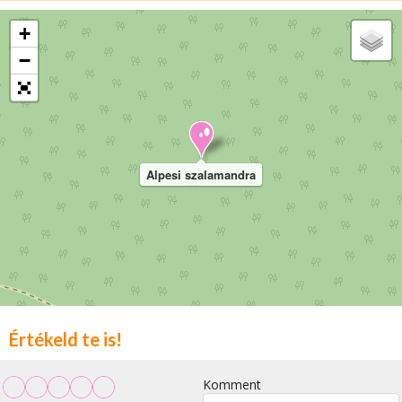
+
−
Alpesi szalamandra
Értékeld te is!
Komment