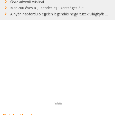
Graz adventi vásárai
Már 200 éves a „Csendes éj! Szentséges éj!”
A nyári napforduló éjjelén legendás hegyi tüzek világítják meg Zugspitzét
hirdetés