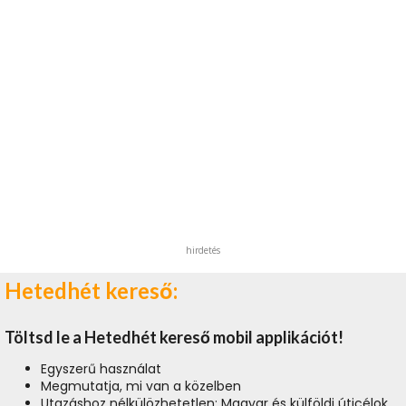
hirdetés
Hetedhét kereső:
Töltsd le a Hetedhét kereső mobil applikációt!
Egyszerű használat
Megmutatja, mi van a közelben
Utazáshoz nélkülözhetetlen: Magyar és külföldi úticélok