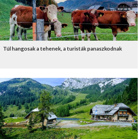
Túl hangosak a tehenek, a turisták panaszkodnak