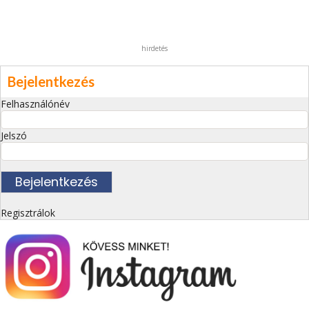
hirdetés
Bejelentkezés
Felhasználónév
Jelszó
Regisztrálok