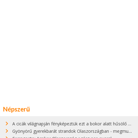
Népszerű
A cicák világnapján fényképeztük ezt a bokor alatt hűsölő cicát Kisorosziban
Gyönyörű gyerekbarát strandok Olaszországban - megmutatjuk a 15 legjobbat