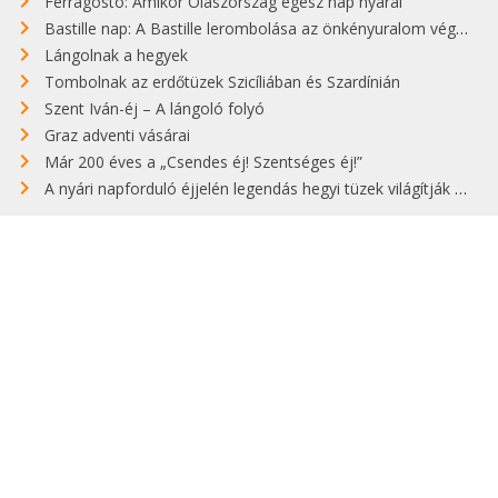
Ferragosto: Amikor Olaszország egész nap nyaral
Bastille nap: A Bastille lerombolása az önkényuralom végét jelentette
Lángolnak a hegyek
Tombolnak az erdőtüzek Szicíliában és Szardínián
Szent Iván-éj – A lángoló folyó
Graz adventi vásárai
Már 200 éves a „Csendes éj! Szentséges éj!”
A nyári napforduló éjjelén legendás hegyi tüzek világítják meg Zugspitzét