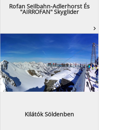
Rofan Seilbahn-Adlerhorst És
"AIRROFAN" Skyglider
navigate_next
Kilátók Söldenben