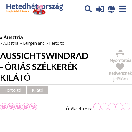
Az oldal sütiket (cookies) használ. További tájékoztatás itt:
Adatvédelmi tájékoztató
Ok
» Ausztria
»
Ausztria
»
Burgenland
»
Fertő tó
AUSSICHTSWINDRAD
Nyomtatás
- ÓRIÁS SZÉLKERÉK
Kedvencnek
KILÁTÓ
jelölöm
Fertő tó
Kilátó
Értékeld Te is: