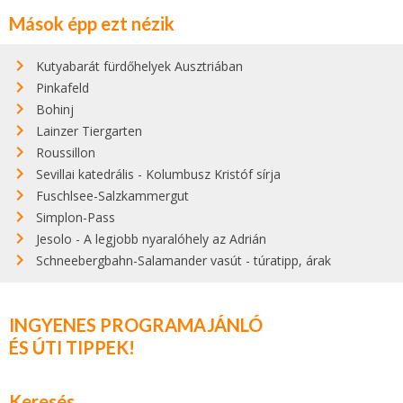
Mások épp ezt nézik
Kutyabarát fürdőhelyek Ausztriában
Pinkafeld
Bohinj
Lainzer Tiergarten
Roussillon
Sevillai katedrális - Kolumbusz Kristóf sírja
Fuschlsee-Salzkammergut
Simplon-Pass
Jesolo - A legjobb nyaralóhely az Adrián
Schneebergbahn-Salamander vasút - túratipp, árak
INGYENES PROGRAMAJÁNLÓ
ÉS ÚTI TIPPEK!
Keresés