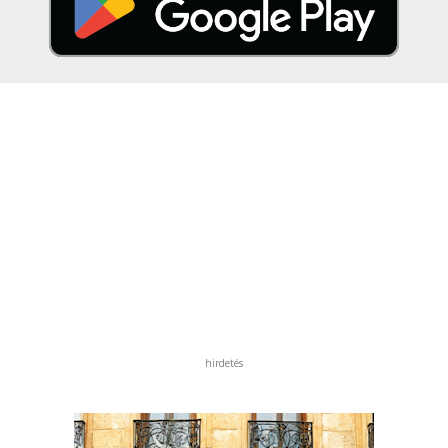
hirdetés