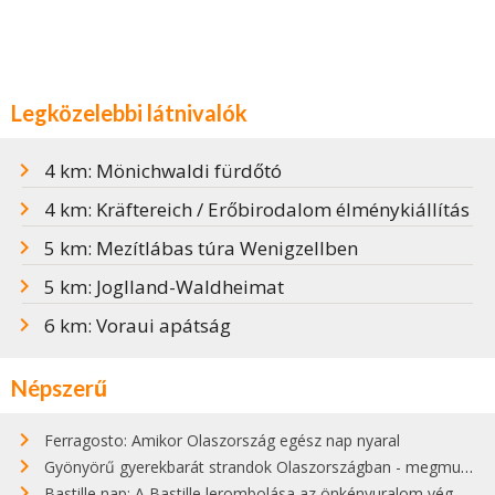
Legközelebbi látnivalók
4 km: Mönichwaldi fürdőtó
4 km: Kräftereich / Erőbirodalom élménykiállítás
5 km: Mezítlábas túra Wenigzellben
5 km: Joglland-Waldheimat
6 km: Voraui apátság
Népszerű
Ferragosto: Amikor Olaszország egész nap nyaral
Gyönyörű gyerekbarát strandok Olaszországban - megmutatjuk a 15 legjobbat
Bastille nap: A Bastille lerombolása az önkényuralom végét jelentette