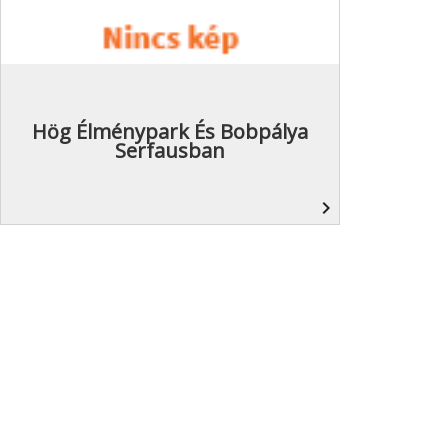
Hög Élménypark És Bobpálya
Serfausban
navigate_next