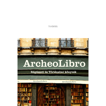
hirdetés