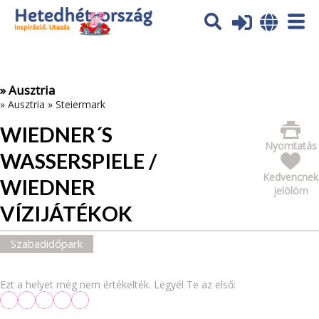
Az oldal sütiket (cookies) használ. További tájékoztatás itt:
Adatvédelmi tájékoztató
Ok
» Ausztria
»
Ausztria
»
Steiermark
WIEDNER´S
Nyomtatás
WASSERSPIELE /
Kedvencnek
WIEDNER
jelölöm
VÍZIJÁTÉKOK
Szabadidőpark
Ezt a helyet még nem értékelték. Legyél Te az első: