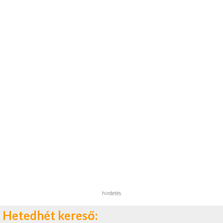
hirdetés
Hetedhét kereső: