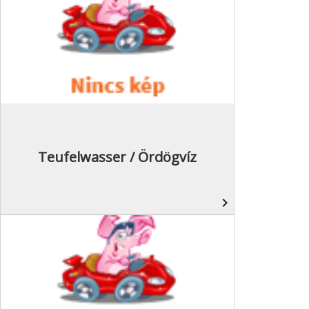
Teufelwasser / Ördögvíz
navigate_next