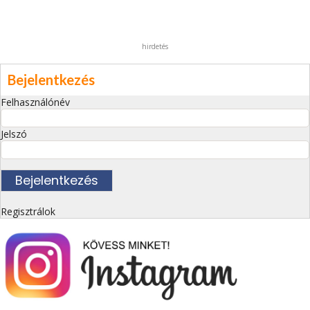
hirdetés
Bejelentkezés
Felhasználónév
Jelszó
Regisztrálok