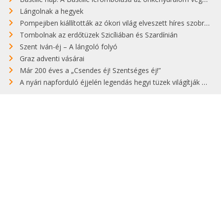
Lángolnak a hegyek
Pompejiben kiállították az ókori világ elveszett híres szobrának másolatát
Tombolnak az erdőtüzek Szicíliában és Szardínián
Szent Iván-éj – A lángoló folyó
Graz adventi vásárai
Már 200 éves a „Csendes éj! Szentséges éj!”
A nyári napforduló éjjelén legendás hegyi tüzek világítják meg Zugspitzét