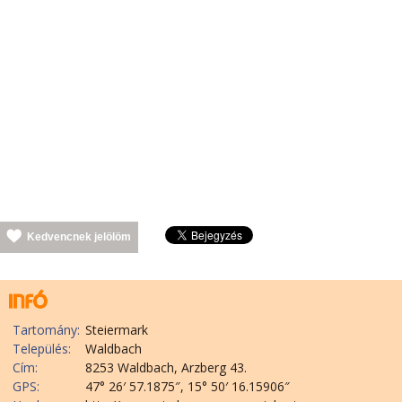
Kedvencnek jelölöm
Tartomány:
Steiermark
Település:
Waldbach
Cím:
8253 Waldbach, Arzberg 43.
GPS:
47° 26′ 57.1875″, 15° 50′ 16.15906″