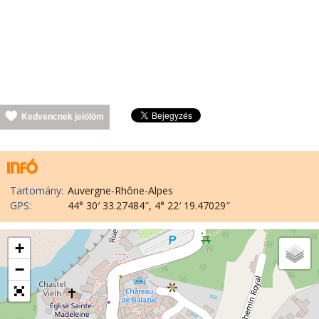
Kedvencnek jelölöm
Tartomány:
Auvergne-Rhône-Alpes
GPS:
44° 30′ 33.27484″, 4° 22′ 19.47029″
+
−