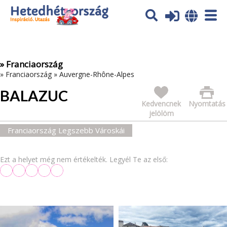
Az oldal sütiket (cookies) használ. További tájékoztatás itt:
Adatvédelmi tájékoztató
Ok
» Franciaország
»
Franciaország
»
Auvergne-Rhône-Alpes
BALAZUC
Kedvencnek
Nyomtatás
jelölöm
Franciaország Legszebb Városkái
Ezt a helyet még nem értékelték. Legyél Te az első: