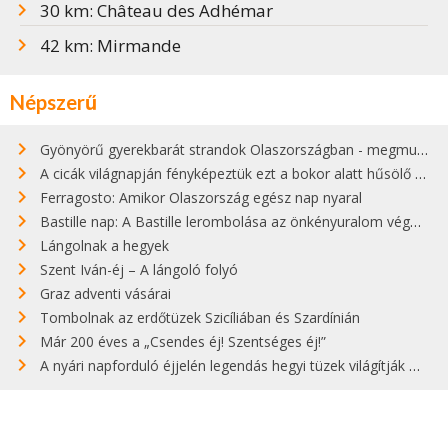
30 km: Château des Adhémar
42 km: Mirmande
Népszerű
Gyönyörű gyerekbarát strandok Olaszországban - megmutatjuk a 15 legjobbat
A cicák világnapján fényképeztük ezt a bokor alatt hűsölő cicát Kisorosziban
Ferragosto: Amikor Olaszország egész nap nyaral
Bastille nap: A Bastille lerombolása az önkényuralom végét jelentette
Lángolnak a hegyek
Szent Iván-éj – A lángoló folyó
Graz adventi vásárai
Tombolnak az erdőtüzek Szicíliában és Szardínián
Már 200 éves a „Csendes éj! Szentséges éj!”
A nyári napforduló éjjelén legendás hegyi tüzek világítják meg Zugspitzét