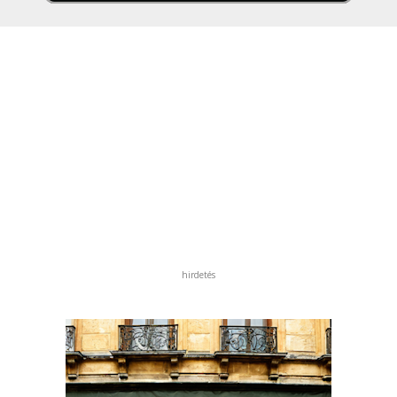
hirdetés