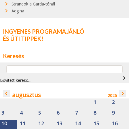
Strandok a Garda-tónál
Aegina
INGYENES PROGRAMAJÁNLÓ
ÉS ÚTI TIPPEK!
Keresés
navigate_next
Bővített kereső…
navigate_before
navigate_next
augusztus
2026
1
2
3
4
5
6
7
8
9
10
11
12
13
14
15
16