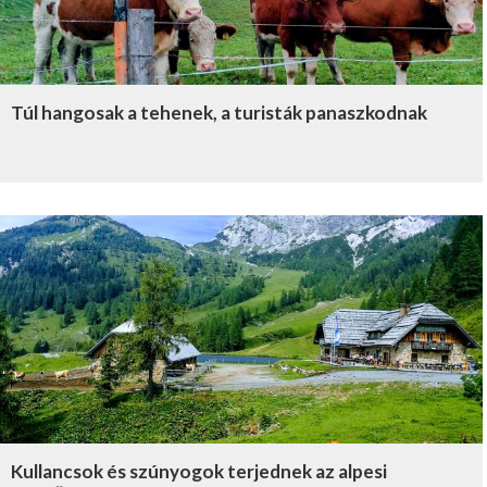
Túl hangosak a tehenek, a turisták panaszkodnak
Kullancsok és szúnyogok terjednek az alpesi