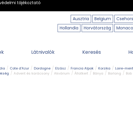
védelmi tájékoztató
Ausztria
Belgium
Csehor
Hollandia
Horvátország
Monac
ek
Látnivalók
Keresés
H
dia
Cote d'Azur
Dordogne
Elzász
Francia Alpok
Korzika
Loire-ment
ökség
Advent és karácsony
Akvárium
Állatkert
Bánya
Barlang
Bob
tó
Közlekedés
Legjobb & legszebb
Magyar kapcsolat
Múzeum
Ősko
erpart
Természeti park
Túra
Vár és kastély
Vidámpark