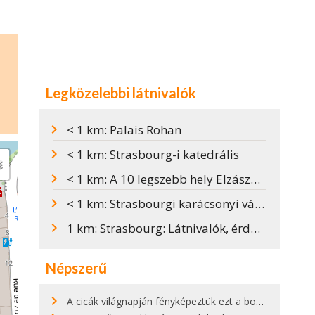
Legközelebbi látnivalók
< 1 km: Palais Rohan
< 1 km: Strasbourg-i katedrális
< 1 km: A 10 legszebb hely Elzászban
< 1 km: Strasbourgi karácsonyi vásár
1 km: Strasbourg: Látnivalók, érdekességek, tippek
Népszerű
A cicák világnapján fényképeztük ezt a bokor alatt hűsölő cicát Kisorosziban