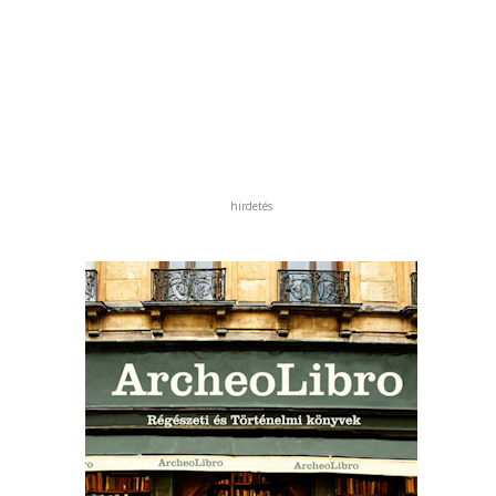
hirdetés