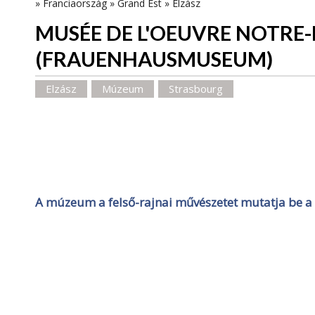
»
Franciaország
»
Grand Est
»
Elzász
MUSÉE DE L'OEUVRE NOTRE
(FRAUENHAUSMUSEUM)
Elzász
Múzeum
Strasbourg
A múzeum a felső-rajnai művészetet mutatja be a 