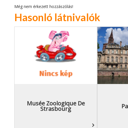
Még nem érkezett hozzászólás!
Hasonló látnivalók
Musée Zoologique De
Pa
Strasbourg
navigate_next