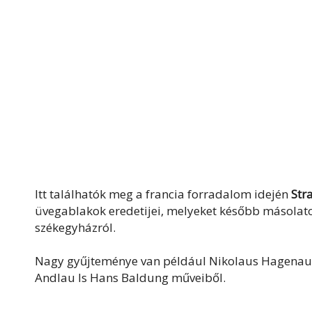
Itt találhatók meg a francia forradalom idején
Stra
üvegablakok eredetijei, melyeket később másolatok
székegyházról.
Nagy gyűjteménye van például Nikolaus Hagenauer
Andlau ls Hans Baldung műveiből.