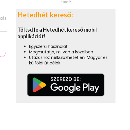
hirdetés
Hetedhét kereső:
tás
Töltsd le a Hetedhét kereső mobil
applikációt!
Egyszerű használat
Megmutatja, mi van a közelben
Utazáshoz nélkülözhetetlen: Magyar és
külföldi úticélok