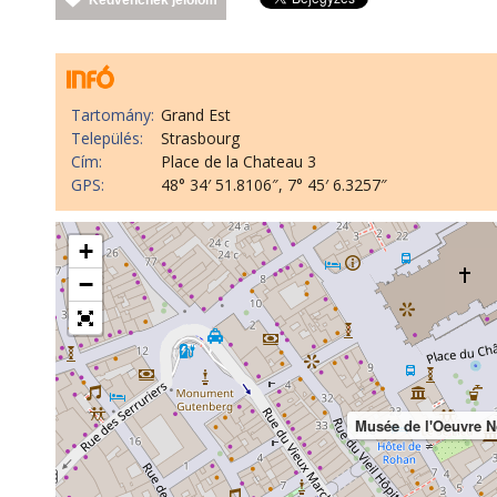
Tartomány:
Grand Est
Település:
Strasbourg
Cím:
Place de la Chateau 3
GPS:
48° 34′ 51.8106″, 7° 45′ 6.3257″
+
−
Musée de l'Oeuvre 