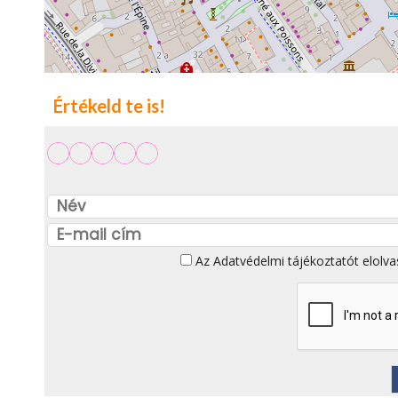
Értékeld te is!
Az
Adatvédelmi tájékoztatót
elolva