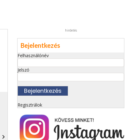
hirdetés
Bejelentkezés
Felhasználónév
Jelszó
Regisztrálok
navigate_next