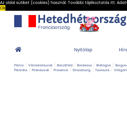
Az oldal sütiket (cookies) használ. További tájékoztatás itt:
Adat
Ok
Franciaország
Nyitólap
Hír
Párizs
Városkalauzok
Baszkföld
Bordeaux
Bretagne
Burgun
Pikárdia
Pireneusok
Provence
Strasbourg
Toulouse
Világör
Franciaország Legszebb Városkái
Gleccser
Hegy és csúcs
Kalandpark
Kerékpár
Kilá
Sziget
Szirt és fok
Szurdok
Tavak
Templom és kolostor
Teng