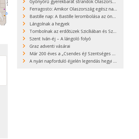
Gyönyörű gyerekbarát strandok Olaszországban - megmutatjuk a 15 legjobbat
Ferragosto: Amikor Olaszország egész nap nyaral
Bastille nap: A Bastille lerombolása az önkényuralom végét jelentette
Lángolnak a hegyek
Tombolnak az erdőtüzek Szicíliában és Szardínián
Szent Iván-éj – A lángoló folyó
Graz adventi vásárai
Már 200 éves a „Csendes éj! Szentséges éj!”
A nyári napforduló éjjelén legendás hegyi tüzek világítják meg Zugspitzét