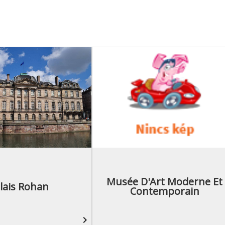
Musée D'Art Moderne Et
lais Rohan
Contemporain
navigate_next