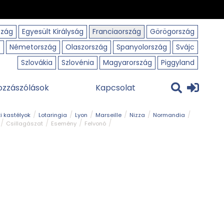
szág
Egyesült Királyság
Franciaország
Görögország
o
Németország
Olaszország
Spanyolország
Svájc
Szlovákia
Szlovénia
Magyarország
Piggyland
ozzászólások
Kapcsolat
i kastélyok
Lotaringia
Lyon
Marseille
Nizza
Normandia
Csillagászat
Esemény
Felvonó
r
Panorámaút
Park és kert
Római emlék
Szabadidőpark