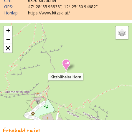
Cím:
6370 Kitzbühel
GPS:
47° 28′ 35.96833″, 12° 25′ 50.94682″
Honlap:
https://www.kitzski.at/
+
−
Kitzbüheler Horn
Értékeld te is!