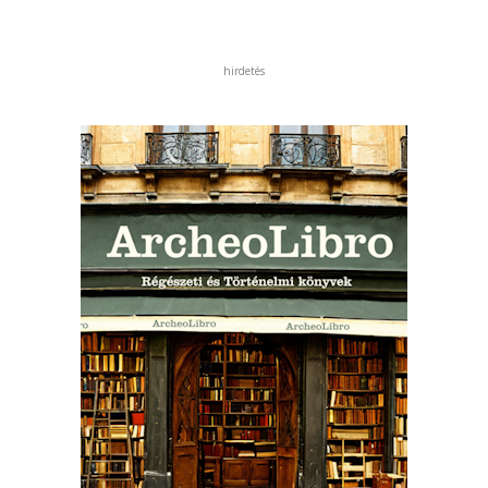
hirdetés