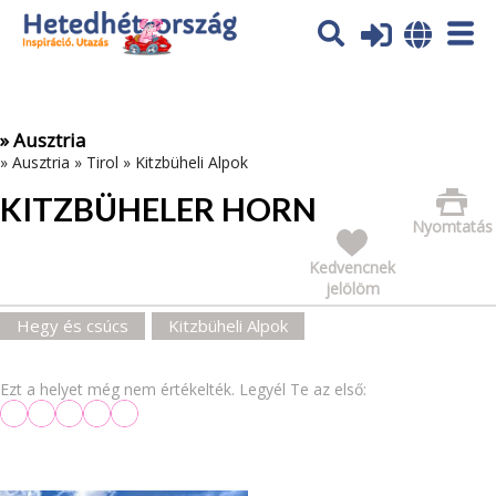
Az oldal sütiket (cookies) használ. További tájékoztatás itt:
Adatvédelmi tájékoztató
Ok
» Ausztria
»
Ausztria
»
Tirol
»
Kitzbüheli Alpok
KITZBÜHELER HORN
Nyomtatás
Kedvencnek
jelölöm
Hegy és csúcs
Kitzbüheli Alpok
Ezt a helyet még nem értékelték. Legyél Te az első: