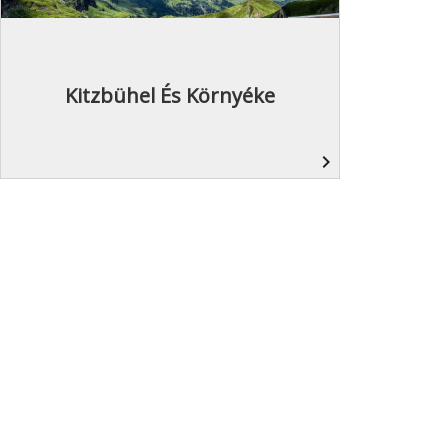
Kitzbühel És Környéke
navigate_next