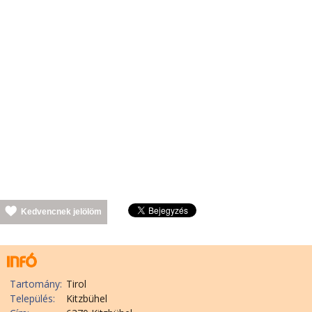
Kedvencnek jelölöm
Tartomány:
Tirol
Település:
Kitzbühel