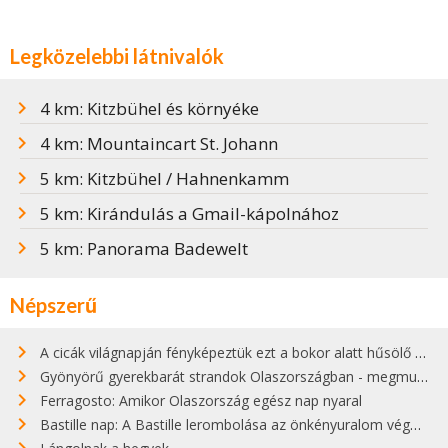
Legközelebbi látnivalók
4 km: Kitzbühel és környéke
4 km: Mountaincart St. Johann
5 km: Kitzbühel / Hahnenkamm
5 km: Kirándulás a Gmail-kápolnához
5 km: Panorama Badewelt
Népszerű
A cicák világnapján fényképeztük ezt a bokor alatt hűsölő cicát Kisorosziban
Gyönyörű gyerekbarát strandok Olaszországban - megmutatjuk a 15 legjobbat
Ferragosto: Amikor Olaszország egész nap nyaral
Bastille nap: A Bastille lerombolása az önkényuralom végét jelentette