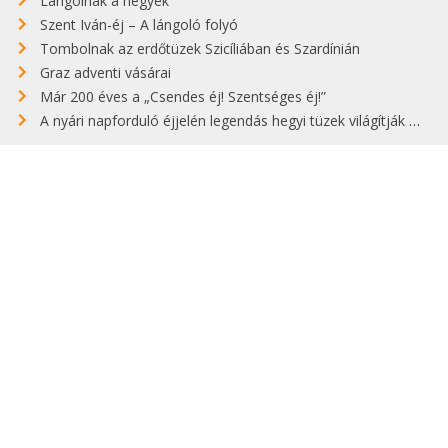
Lángolnak a hegyek
Szent Iván-éj – A lángoló folyó
Tombolnak az erdőtüzek Szicíliában és Szardínián
Graz adventi vásárai
Már 200 éves a „Csendes éj! Szentséges éj!”
A nyári napforduló éjjelén legendás hegyi tüzek világítják meg Zugspitzét