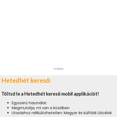
hirdetés
Hetedhét kereső:
Töltsd le a Hetedhét kereső mobil applikációt!
Egyszerű használat
Megmutatja, mi van a közelben
Utazáshoz nélkülözhetetlen: Magyar és külföldi úticélok