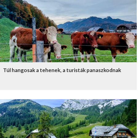
Túl hangosak a tehenek, a turisták panaszkodnak