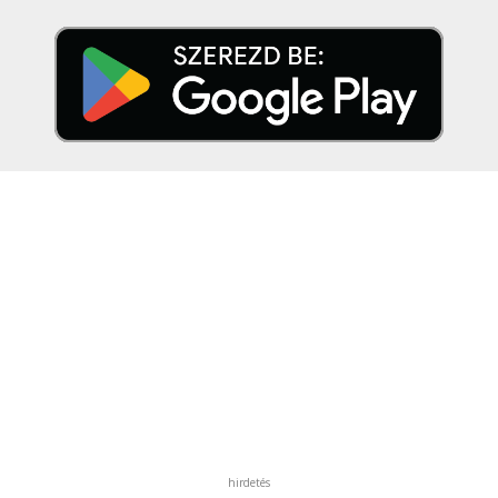
hirdetés