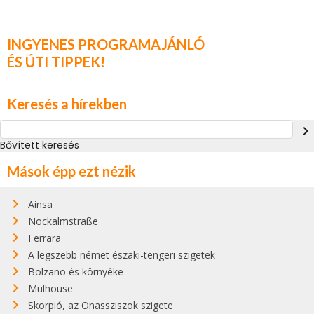
INGYENES PROGRAMAJÁNLÓ
ÉS ÚTI TIPPEK!
Keresés a hírekben
navigate_next
Bővített keresés
Mások épp ezt nézik
Ainsa
Nockalmstraße
Ferrara
A legszebb német északi-tengeri szigetek
Bolzano és környéke
Mulhouse
Skorpió, az Onassziszok szigete