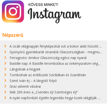
Népszerű
A cicák világnapján fényképeztük ezt a bokor alatt hűsölő cicát Kisorosziban
Gyönyörű gyerekbarát strandok Olaszországban - megmutatjuk a 15 legjobbat
Ferragosto: Amikor Olaszország egész nap nyaral
Bastille nap: A Bastille lerombolása az önkényuralom végét jelentette
Lángolnak a hegyek
Tombolnak az erdőtüzek Szicíliában és Szardínián
Szent Iván-éj – A lángoló folyó
Graz adventi vásárai
Már 200 éves a „Csendes éj! Szentséges éj!”
A nyári napforduló éjjelén legendás hegyi tüzek világítják meg Zugspitzét