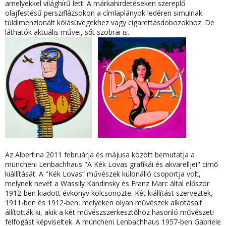
amelyekkel világhírű lett. A márkahirdetéseken szereplő
olajfestésű persziflázsokon a címlaplányok ledéren simulnak
túldimenzionált kólásüvegekhez vagy cigarettásdobozokhoz. De
láthatók aktuális művei, sőt szobrai is.
Az Albertina 2011 februárja és májusa között bemutatja a
müncheni Lenbachhaus "A Kék Lovas grafikái és akvarelljei" címő
kiállítását. A "Kék Lovas“ művészek különálló csoportja volt,
melynek nevét a Wassily Kandinsky és Franz Marc által először
1912-ben kiadott évkönyv kölcsönözte. Két kiállítást szerveztek,
1911-ben és 1912-ben, melyeken olyan művészek alkotásait
állították ki, akik a két művészszerkesztőhöz hasonló művészeti
felfogást képviseltek. A müncheni Lenbachhaus 1957-ben Gabriele