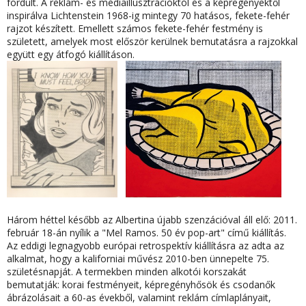
fordult. A reklám- és médiaillusztrációktól és a képregényektől
inspirálva Lichtenstein 1968-ig mintegy 70 hatásos, fekete-fehér
rajzot készített. Emellett számos fekete-fehér festmény is
született, amelyek most először kerülnek bemutatásra a rajzokkal
együtt egy átfogó kiállításon.
Három héttel később az Albertina újabb szenzációval áll elő: 2011.
február 18-án nyílik a "Mel Ramos. 50 év pop-art" című kiállítás.
Az eddigi legnagyobb európai retrospektív kiállításra az adta az
alkalmat, hogy a kaliforniai művész 2010-ben ünnepelte 75.
születésnapját. A termekben minden alkotói korszakát
bemutatják: korai festményeit, képregényhősök és csodanők
ábrázolásait a 60-as évekből, valamint reklám címlaplányait,