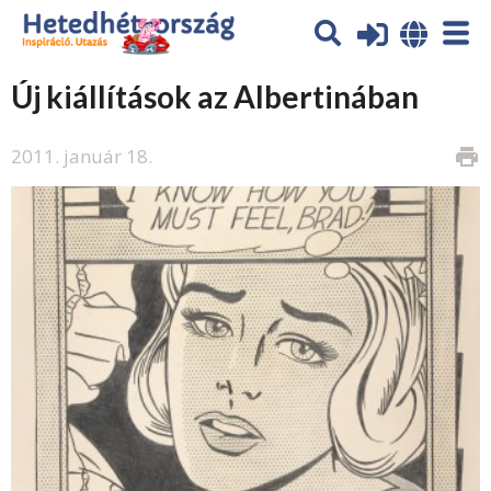
Új kiállítások az Albertinában
2011. január 18.
print