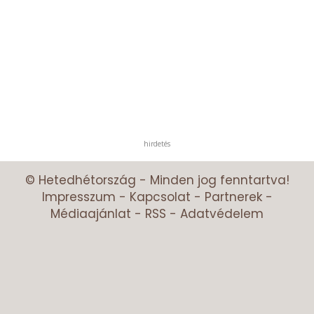
hirdetés
© Hetedhétország - Minden jog fenntartva!
Impresszum
-
Kapcsolat
-
Partnerek
-
Médiaajánlat
-
RSS
-
Adatvédelem