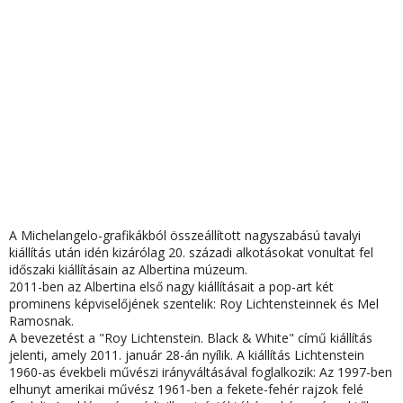
A Michelangelo-grafikákból összeállított nagyszabású tavalyi
kiállítás után idén kizárólag 20. századi alkotásokat vonultat fel
időszaki kiállításain az Albertina múzeum.
2011-ben az Albertina első nagy kiállításait a pop-art két
prominens képviselőjének szentelik: Roy Lichtensteinnek és Mel
Ramosnak.
A bevezetést a "Roy Lichtenstein. Black & White" című kiállítás
jelenti, amely 2011. január 28-án nyílik. A kiállítás Lichtenstein
1960-as évekbeli művészi irányváltásával foglalkozik: Az 1997-ben
elhunyt amerikai művész 1961-ben a fekete-fehér rajzok felé