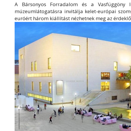
A Bársonyos Forradalom és a Vasfüggöny le
múzeumlátogatásra invitálja kelet-európai szo
euróért három kiállítást nézhetnek meg az érdekl