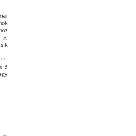
amai
mok
khoz
s és
sik
11.
e 3
agy
 az