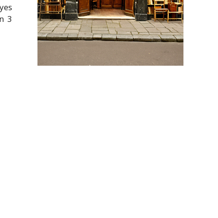
yes
n 3