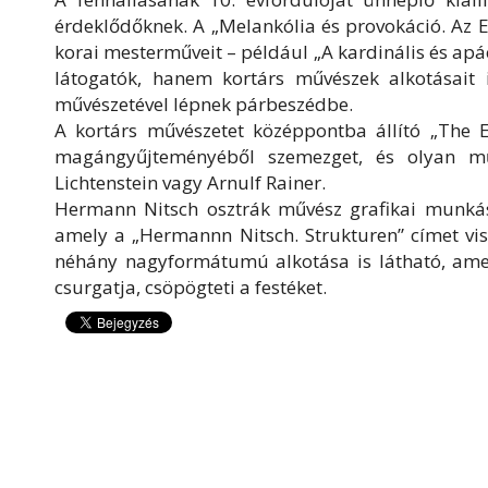
érdeklődőknek. A „Melankólia és provokáció. Az E
korai mesterműveit – például „A kardinális és ap
látogatók, hanem kortárs művészek alkotásait 
művészetével lépnek párbeszédbe.
A kortárs művészetet középpontba állító „The E
magángyűjteményéből szemezget, és olyan m
Lichtenstein vagy Arnulf Rainer.
Hermann Nitsch osztrák művész grafikai munká
amely a „Hermannn Nitsch. Strukturen” címet visel
néhány nagyformátumú alkotása is látható, amel
csurgatja, csöpögteti a festéket.