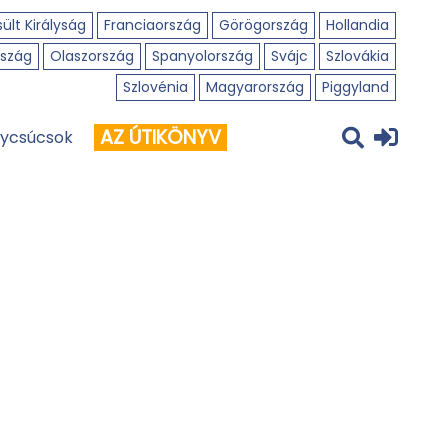
ült Királyság
Franciaország
Görögország
Hollandia
szág
Olaszország
Spanyolország
Svájc
Szlovákia
Szlovénia
Magyarország
Piggyland
AZ ÚTIKÖNYV
ycsúcsok