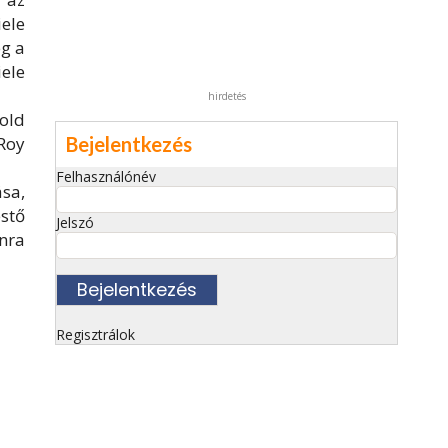
iele
eg a
ele
hirdetés
old
Bejelentkezés
Roy
Felhasználónév
sa,
estő
Jelszó
nra
Regisztrálok