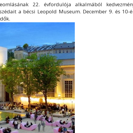
omlásának 22. évfordulója alkalmából kedvezmén
mszédait a bécsi Leopold Museum. December 9. és 10-é
ődők.