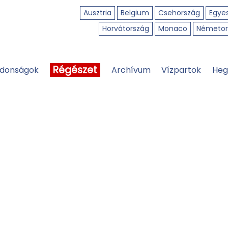
Ausztria
Belgium
Csehország
Egyes
Horvátország
Monaco
Németor
Régészet
jdonságok
Archívum
Vízpartok
Heg