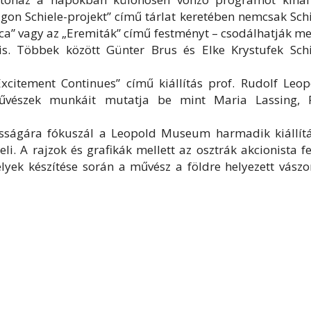
gon Schiele-projekt” című tárlat keretében nemcsak Sch
áca” vagy az „Eremiták” című festményt – csodálhatják m
is. Többek között Günter Brus és Elke Krystufek Schi
xcitement Continues” című kiállítás prof. Rudolf Leop
űvészek munkáit mutatja be mint Maria Lassing, 
sságára fókuszál a Leopold Museum harmadik kiállítá
i. A rajzok és grafikák mellett az osztrák akcionista f
yek készítése során a művész a földre helyezett vászo