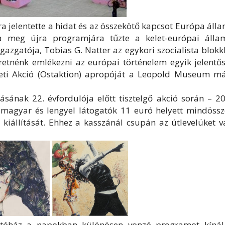
a jelentette a hidat és az összekötő kapcsot Európa áll
 meg újra programjára tűzte a kelet-európai álla
gazgatója, Tobias G. Natter az egykori szocialista blok
eretnénk emlékezni az európai történelem egyik jelentő
leti Akció (Ostaktion) apropóját a Leopold Museum má
ának 22. évfordulója előtt tisztelgő akció során – 20
, magyar és lengyel látogatók 11 euró helyett mindössz
iállítását. Ehhez a kasszánál csupán az útlevelüket v
llítóház a napokban különösen vonzó programot kínál