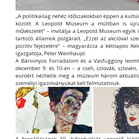
„A politikailag nehéz időszakokban éppen a kultúr
között. A Leopold Museum a múltban is újra
művészetét” – invitálja a Leopold Museum egyik i
tartozó államok polgárait. „Ezzel az akcióval sz
pozitív fejezetére” – magyarázza a kétnapos Ke
igazgatója, Peter Weinhäupl.
A Bársonyos Forradalom és a Vasfüggöny leomlás
december 9. és 10-én – a cseh, szlovák, szlovén
euróért nézhetik meg a múzeum három aktuális k
személyi igazolványukat kell felmutatniuk.
A fennállásának 10. évfordulóját ünneplő kiá