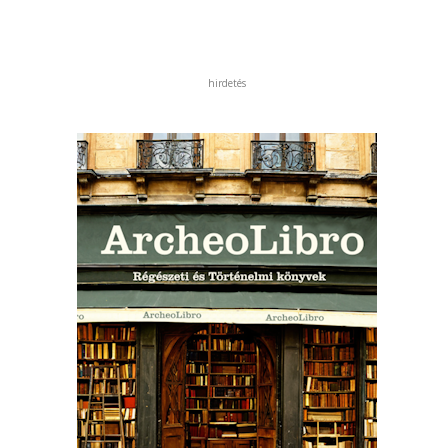
hirdetés