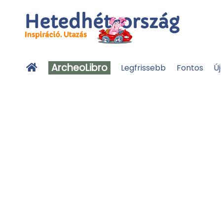
ArcheoLibro
Legfrissebb
Fontos
Ú