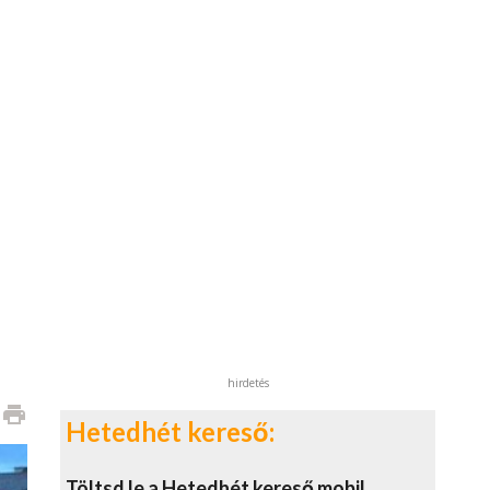
hirdetés
print
Hetedhét kereső:
Töltsd le a Hetedhét kereső mobil