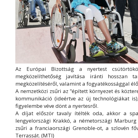
Az Európai Bizottság a nyertest csütörtökö
megközelíthetőség javítása iránti hosszan tar
megközelítéséről, valamint a fogyatékossággal élők
A nemzetközi zsűri az "épített környezet és közter
kommunikáció (ideértve az új technológiákat is)
figyelembe véve dönt a nyertesről.
A díjat először tavaly ítélték oda, akkor a sp
lengyelországi Krakkó, a németországi Marburg é
zsűri a franciaországi Grenoble-ot, a szlovén f
Terrassát. (MTI)