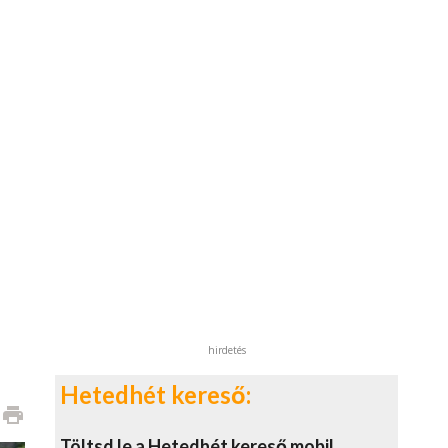
hirdetés
Hetedhét kereső:
print
Töltsd le a Hetedhét kereső mobil