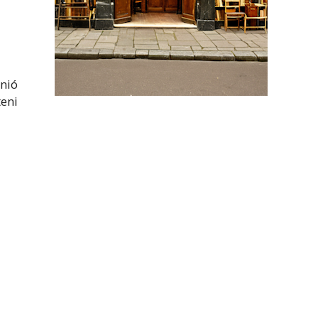
Unió
eni