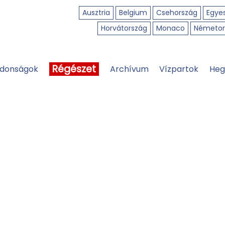
Ausztria
Belgium
Csehország
Egyes
Horvátország
Monaco
Németor
Régészet
jdonságok
Archívum
Vízpartok
Heg