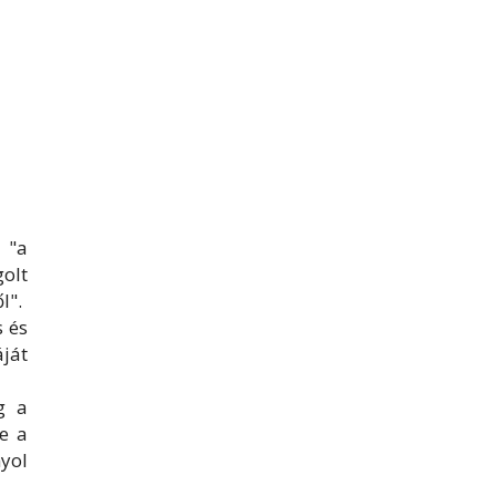
 "a
olt
l".
s és
áját
g a
e a
yol