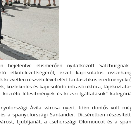
n bejelentve elismerően nyilatkozott Salzburgnak
tó elkötelezettségéről, ezzel kapcsolatos összehang
 közvetlen részvételével elért fantasztikus eredményekrő
ek, közlekedés és kapcsolódó infrastruktúra, tájékoztatá
, közcélú létesítmények és közszolgáltatások" kategóri
anyolországi Ávila városa nyert. Idén döntős volt mé
s a spanyolországi Santander. Dicséretben részesített
ővárost, Ljubljanát, a csehországi Olomoucot és a span