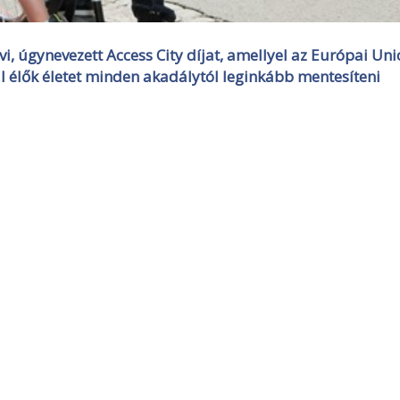
évi, úgynevezett Access City díjat, amellyel az Európai Uni
 élők életet minden akadálytól leginkább mentesíteni