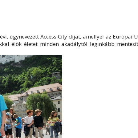
 évi, úgynevezett Access City díjat, amellyel az Európai 
kal élők életet minden akadálytól leginkább mentesít