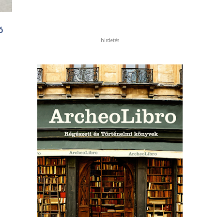
ó
hirdetés