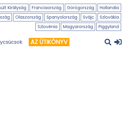
ült Királyság
Franciaország
Görögország
Hollandia
szág
Olaszország
Spanyolország
Svájc
Szlovákia
Szlovénia
Magyarország
Piggyland
AZ ÚTIKÖNYV
ycsúcsok