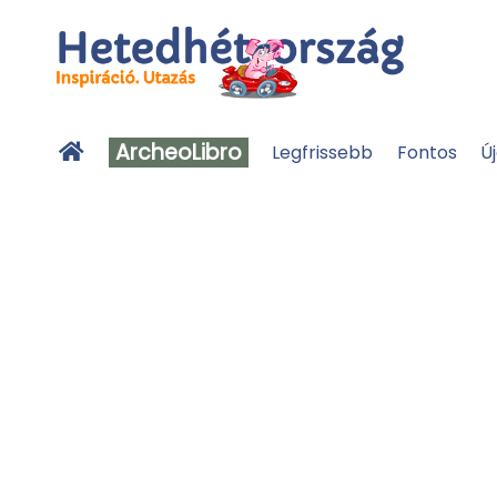
ArcheoLibro
Legfrissebb
Fontos
Ú