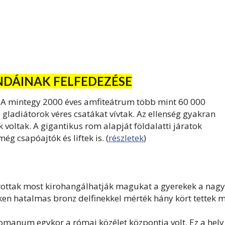
DÁINAK FELFEDEZÉSE
 A mintegy 2000 éves amfiteátrum több mint 60 000
 gladiátorok véres csatákat vívtak. Az ellenség gyakran
voltak. A gigantikus rom alapját földalatti járatok
ég csapóajtók és liftek is. (
részletek
)
tottak most kirohangálhatják magukat a gyerekek a nagy
ken hatalmas bronz delfinekkel mérték hány kört tettek 
manum egykor a római közélet központja volt.
Ez a hely