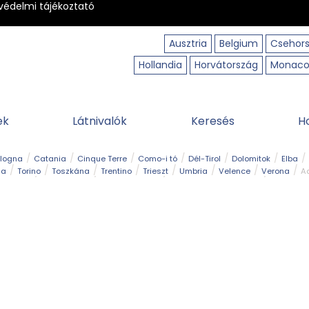
védelmi tájékoztató
Ausztria
Belgium
Csehor
Hollandia
Horvátország
Monac
ek
Látnivalók
Keresés
H
ologna
Catania
Cinque Terre
Como-i tó
Dél-Tirol
Dolomitok
Elba
ia
Torino
Toszkána
Trentino
Trieszt
Umbria
Velence
Verona
Ad
receptek
Filmhelyszín
Hegy és csúcs
I borghi più belli d’Italia
Kalandpa
Park és kert
Szabadidőpark
Szánkópálya
Szentek és ereklyék
Sziget
kség
Vízesés