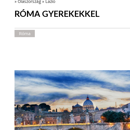
»
Olaszország
»
Lazio
RÓMA GYEREKEKKEL
Róma