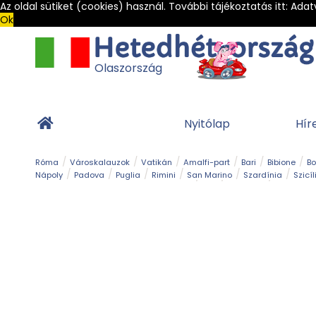
Az oldal sütiket (cookies) használ. További tájékoztatás itt:
Adat
Ok
Olaszország
Nyitólap
Hír
Róma
Városkalauzok
Vatikán
Amalfi-part
Bari
Bibione
B
Nápoly
Padova
Puglia
Rimini
San Marino
Szardínia
Szicíl
Barlang
Bob
Esemény
Ételek és 
Magyar emlékek
Múzeum
Nyaralóhelyek
Ókor
Panoráma út
Tengerpart
Toszkán tengerpart
Túra
Vár és kastély
Világörö