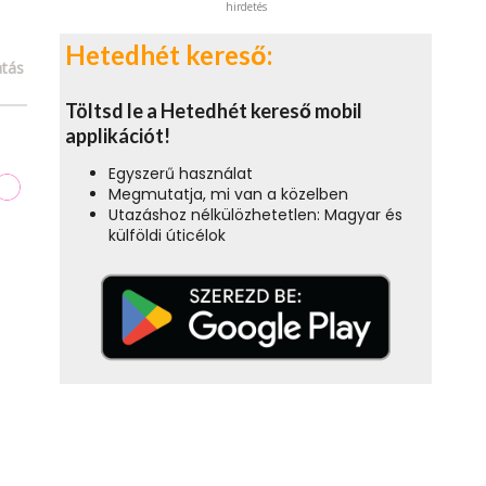
hirdetés
Hetedhét kereső:
tás
Töltsd le a Hetedhét kereső mobil
applikációt!
Egyszerű használat
Megmutatja, mi van a közelben
Utazáshoz nélkülözhetetlen: Magyar és
külföldi úticélok