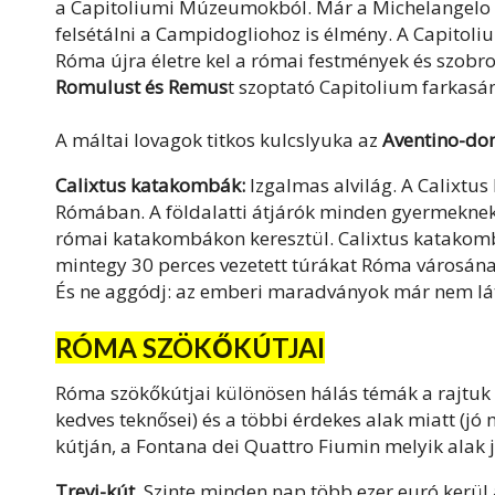
a Capitoliumi Múzeumokból. Már a Michelangelo ál
felsétálni a Campidogliohoz is élmény. A Capito
Róma újra életre kel a római festmények és szobr
Romulust és Remus
t szoptató Capitolium farkasá
A máltai lovagok titkos kulcslyuka az
Aventino-d
Calixtus katakombák:
Izgalmas alvilág.
A Calixtus
Rómában.
A földalatti átjárók minden gyermekne
római katakombákon keresztül. Calixtus katakombá
mintegy 30 perces vezetett túrákat Róma városának 
És ne aggódj: az emberi maradványok már nem lá
RÓMA SZÖKŐKÚTJAI
Róma szökőkútjai különösen hálás témák a rajtuk 
kedves teknősei) és a többi érdekes alak miatt (jó
kútján, a Fontana dei Quattro Fiumin melyik alak j
Trevi-kút.
Szinte minden nap több ezer euró kerül