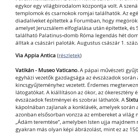
egykor egy világbirodalom központja volt. A szenát
templomok és csarnokok romjai találhatók. Az egé
diadalíveket építettek a Forumban, hogy megörökí
amelyet Jeruzsálem elfoglalása után építettek, é
található Palatinus
-
domb Róma legendás hét dombjá
álltak a császári paloták. Augustus császár 1. sz
Via Appia Antica
(
részletek
)
Vatikán - Museo Vaticano.
A pápai művészeti gyűj
egyházi vezetők gazdagsága az évszázadok során a
kincsgyűjteményhez vezetett. Érdemes megtervezni 
látogatókat. A kiállításon az ókor, az ókeresztény
évszázadok festményei és szobrai láthatók. A
Sixt
kápolnában zajlanak a konklávék, amelyek során a
azonban elsősorban vonzza az embereket a világ mi
„Ádám teremtése”, amelyben Isten ujja majdnem me
gyakran más olyan képi ábrázolást, mint ez az 1508