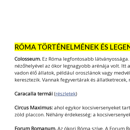
RÓMA TÖRTÉNELMÉNEK ÉS LEGEN
Colosseum.
Ez Róma legfontosabb látványossága.
nézőhelyével az ókor legnagyobb arénája volt. Itt a
vadon élő állatok, például oroszlánok vagy medvék 
keresztezik. Vannak fegyvertárak és állatketrecek, m
Caracalla termái
(
részletek
)
Circus Maximus:
ahol egykor kocsiversenyeket tar
zöld placcon. Néhány érdekesség: a kocsiversenye
Forum Romanum.
Az ókori Róma szíve.
A Forum Ro