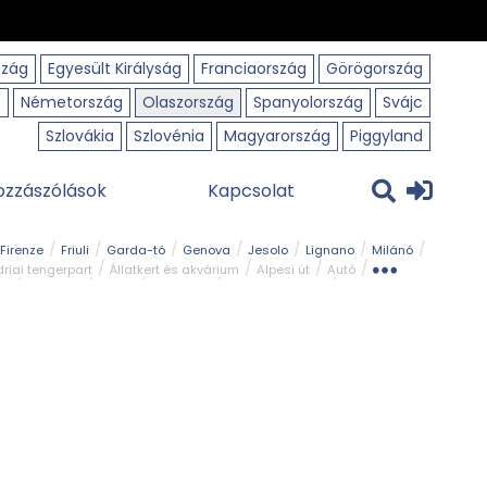
szág
Egyesült Királyság
Franciaország
Görögország
o
Németország
Olaszország
Spanyolország
Svájc
Szlovákia
Szlovénia
Magyarország
Piggyland
ozzászólások
Kapcsolat
Firenze
Friuli
Garda-tó
Genova
Jesolo
Lignano
Milánó
riai tengerpart
Állatkert és akvárium
Alpesi út
Autó
rk
Kerékpár
Kilátó
Legszebb
Ligur tengerpart
Szirt és fok
Szurdok
Tavak
Templom és kolostor