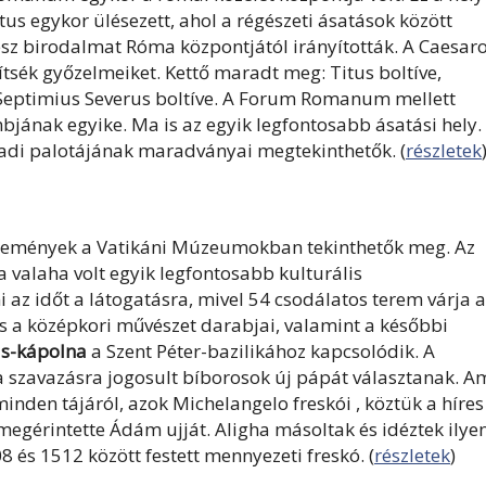
us egykor ülésezett, ahol a régészeti ásatások között
sz birodalmat Róma központjától irányították. A Caesar
tsék győzelmeiket. Kettő maradt meg: Titus boltíve,
s Septimius Severus boltíve. A Forum Romanum mellett
nak egyike. Ma is az egyik legfontosabb ásatási hely.
ázadi palotájának maradványai megtekinthetők. (
részletek
temények a Vatikáni Múzeumokban tekinthetők meg. Az
 valaha volt egyik legfontosabb kulturális
az időt a látogatásra, mivel 54 csodálatos terem várja a
 és a középkori művészet darabjai, valamint a későbbi
us-kápolna
a Szent Péter-bazilikához kapcsolódik. A
 szavazásra jogosult bíborosok új pápát választanak. A
nden tájáról, azok Michelangelo freskói , köztük a híres
gérintette Ádám ujját. Aligha másoltak és idéztek ilye
 és 1512 között festett mennyezeti freskó. (
részletek
)