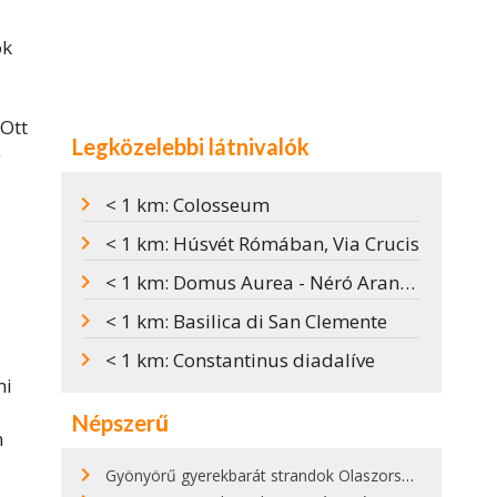
ok
 Ott
Legközelebbi látnivalók
)
< 1 km: Colosseum
< 1 km: Húsvét Rómában, Via Crucis
< 1 km: Domus Aurea - Néró Aranypalotája
< 1 km: Basilica di San Clemente
< 1 km: Constantinus diadalíve
mi
Népszerű
n
Gyönyörű gyerekbarát strandok Olaszországban - megmutatjuk a 15 legjobbat