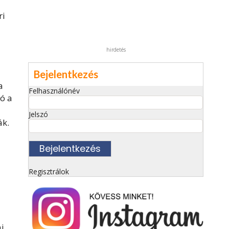
ri
hirdetés
Bejelentkezés
a
Felhasználónév
ó a
Jelszó
ák.
Regisztrálok
i