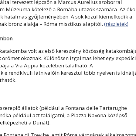
tal tervezett lépcsőn a Marcus Aurelius szoborral
lium Múzeuma kötelező a Rómába utazók számára. Az óko
ok hatalmas gyűjteményében. A sok közül kiemelkedik a
nak bronz alakja – Róma misztikus alapítói.
(részletek)
ombon
.
 katakomba volt az első keresztény közösség katakombáj
k örömet okoznak. Különösen izgalmas lehet egy expedíci
ja a Via Appia közelében található. A
e rendkívüli látnivalóin keresztül több nyelven is kínálj
thatók.
szereplő állatok (például a Fontana delle Tartarughe
 móka például azt találgatni, a Piazza Navona középső
elképezheti a Dunát).
 a Fontana di Trevibe, amit Róma városának alkalmazotta