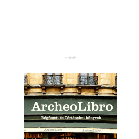
hirdetés