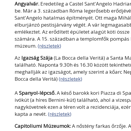
Angyalvár.
Eredetileg a Castel Sant'Angelo Hadria
be. Már a 3. században Róma legerősebb erődjévé 
Sant'Angelo hatalmas építményét. Ott maga Mihály
elburjánzó pestisjárvány végét. A vár legmagasab
emlékeztet. Az erődített épületet alagút köti össz
számára. A 15. században a templomfők pompás ka
múzeum.
(részletek)
Az
Igazság Szája
(La Bocca della Veritá) a Santa 
található. Naponta 9.30h és 16.30 között tekinthe
meghallják az igazságot, amely szerint a kőarc Nept
Bocca della Veritá)
(részletek)
A
Spanyol-lépcső.
A késő barokk kori Piazza di Spa
ivókút (a híres Bernini-kút) található, ahol a vizes
nagykövetnek ezen a téren volt a rezidenciája, ezér
kapta a nevét.
(részletek)
Capitoliumi Múzeumok:
A nőstény farkas őrzője.