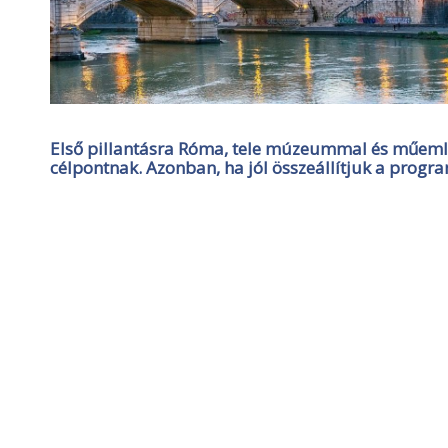
Első pillantásra Róma, tele múzeummal és műeml
célpontnak. Azonban, ha jól összeállítjuk a progr