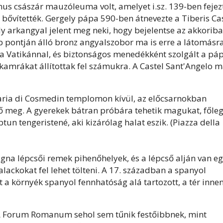
nus császár mauzóleuma volt, amelyet i.sz. 139-ben fejez
bővítették. Gergely pápa 590-ben átnevezte a Tiberis Ca
 arkangyal jelent meg neki, hogy bejelentse az akkorib
b pontján álló bronz angyalszobor ma is erre a látomásr
e a Vatikánnal, és biztonságos menedékként szolgált a pá
mrákat állítottak fel számukra. A Castel Sant'Angelo 
Maria di Cosmedin templomon kívül, az előcsarnokban
tő meg. A gyerekek bátran próbára tehetik magukat, főle
un tengeristené, aki kizárólag halat eszik. (Piazza della
gna lépcsői remek pihenőhelyek, és a lépcső alján van e
palackokat fel lehet tölteni. A 17. században a spanyol
t a környék spanyol fennhatóság alá tartozott, a tér inne
 A Forum Romanum sehol sem tűnik festőibbnek, mint