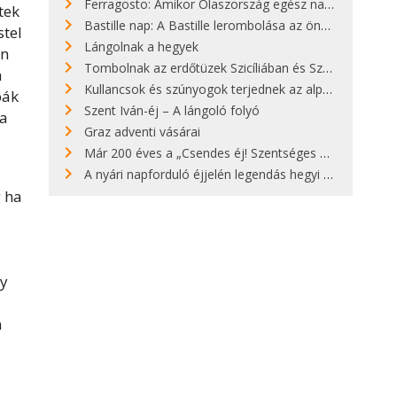
Ferragosto: Amikor Olaszország egész nap nyaral
tek
Bastille nap: A Bastille lerombolása az önkényuralom végét jelentette
stel
Lángolnak a hegyek
an
Tombolnak az erdőtüzek Szicíliában és Szardínián
a
Kullancsok és szúnyogok terjednek az alpesi legelőkön
pák
Szent Iván-éj – A lángoló folyó
ma
Graz adventi vásárai
Már 200 éves a „Csendes éj! Szentséges éj!”
A nyári napforduló éjjelén legendás hegyi tüzek világítják meg Zugspitzét
g ha
gy
n