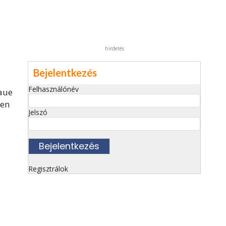
hirdetés
Bejelentkezés
Felhasználónév
laue
den
Jelszó
Regisztrálok