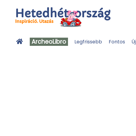
ArcheoLibro
Legfrissebb
Fontos
Ú