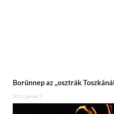
Borünnep az „osztrák Toszkáná
2012. január 7.