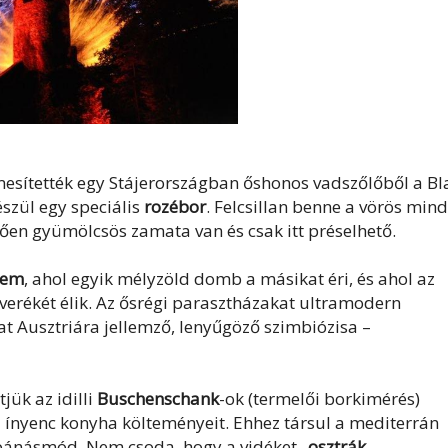
emesítették egy Stájerországban őshonos vadszőlőből a B
szül egy speciális
rozébor
. Felcsillan benne a vörös min
dítően gyümölcsös zamata van és csak itt préselhető.
erem
, ahol egyik mélyzöld domb a másikat éri, és ahol az
rékét élik. Az ősrégi parasztházakat ultramodern
zat Ausztriára jellemző, lenyűgöző szimbiózisa –
ük az idilli
Buschenschank
-ok (termelői borkimérés)
d ínyenc konyha költeményeit. Ehhez társul a mediterrán
ív bánásmód. Nem csoda, hogy a vidéket
„osztrák