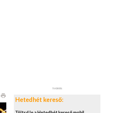
hirdetés
print
Hetedhét kereső:
Töltsd le a Hetedhét kereső mobil