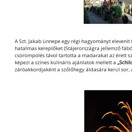
A Szt. Jakab ünnepe egy régi hagyományt elevenít 
hatalmas kereplőket (Stájerországra jellemző fából 
csörömpölés távol tartotta a madarakat az érett
képezi a színes kulináris ajánlatok mellett a
„Schi
záróakkordjaként a szőlőhegy áldasára kerül sor, 