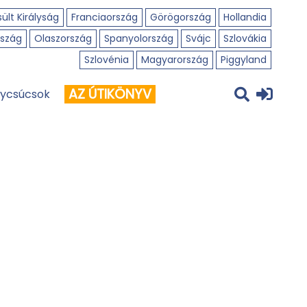
ült Királyság
Franciaország
Görögország
Hollandia
szág
Olaszország
Spanyolország
Svájc
Szlovákia
Szlovénia
Magyarország
Piggyland
AZ ÚTIKÖNYV
ycsúcsok