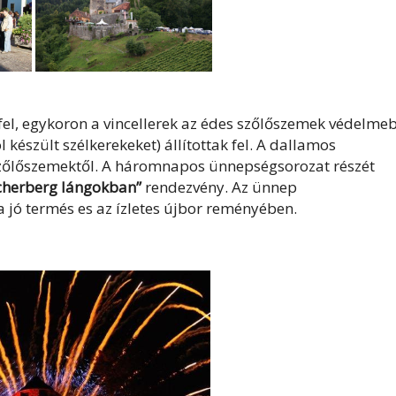
fel, egykoron a vincellerek az édes szőlőszemek védelme
készült szélkerekeket) állítottak fel. A dallamos
 szőlőszemektől. A háromnapos ünnepségsorozat részét
lcherberg lángokban”
rendezvény. Az ünnep
a jó termés es az ízletes újbor reményében.