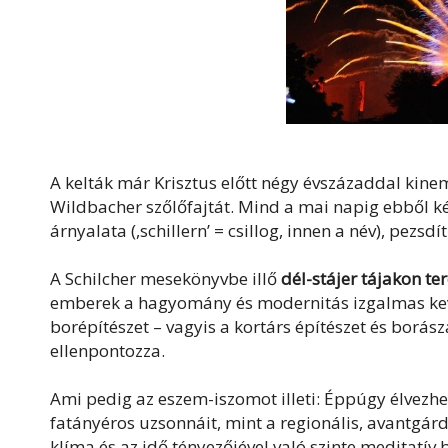
A kelták már Krisztus előtt négy évszázaddal kin
Wildbacher szőlőfajtát. Mind a mai napig ebből ké
árnyalata (,schillern’ = csillog, innen a név), pezs
A Schilcher mesekönyvbe illő
dél-stájer tájakon t
emberek a hagyomány és modernitás izgalmas keve
borépítészet – vagyis a kortárs építészet és borás
ellenpontozza.
Ami pedig az eszem-iszomot illeti: Éppúgy élvezhetj
fatányéros uzsonnáit, mint a regionális, avantgár
klíma és az idő tényezőjével való szinte meditat