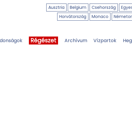
Ausztria
Belgium
Csehország
Egyes
Horvátország
Monaco
Németor
Régészet
jdonságok
Archívum
Vízpartok
Heg