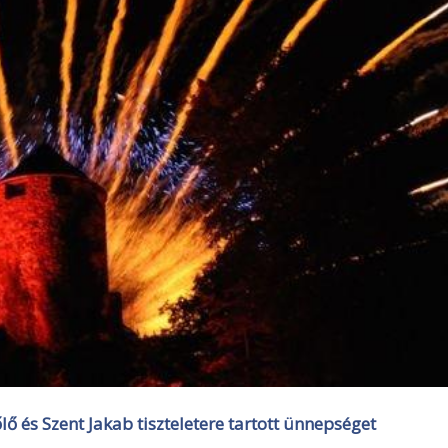
őlő és Szent Jakab tiszteletere tartott ünnepséget