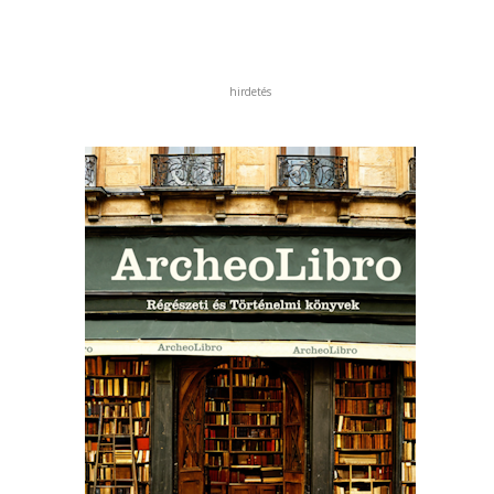
hirdetés