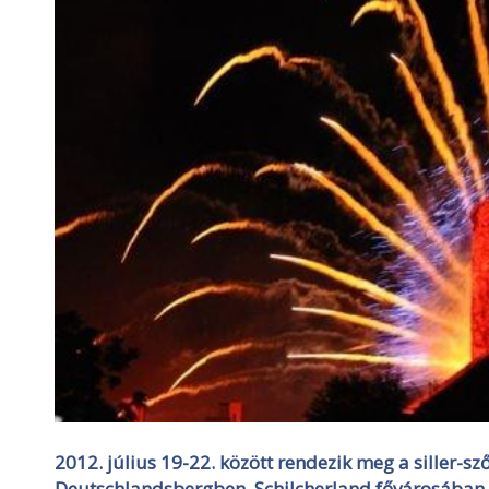
2012. július 19-22. között rendezik meg a siller-sz
Deutschlandsbergben, Schilcherland fővárosában.