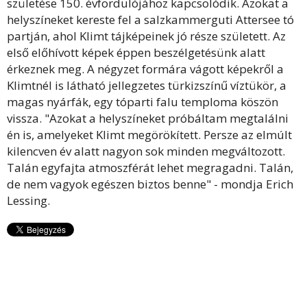
születése 150. évfordulójához kapcsolódik. Azokat a
helyszíneket kereste fel a salzkammerguti Attersee tó
partján, ahol Klimt tájképeinek jó része született. Az
első előhívott képek éppen beszélgetésünk alatt
érkeznek meg. A négyzet formára vágott képekről a
Klimtnél is látható jellegzetes türkizszínű víztükör, a
magas nyárfák, egy tóparti falu temploma köszön
vissza. "Azokat a helyszíneket próbáltam megtalálni
én is, amelyeket Klimt megörökített. Persze az elmúlt
kilencven év alatt nagyon sok minden megváltozott.
Talán egyfajta atmoszférát lehet megragadni. Talán,
de nem vagyok egészen biztos benne" - mondja Erich
Lessing.