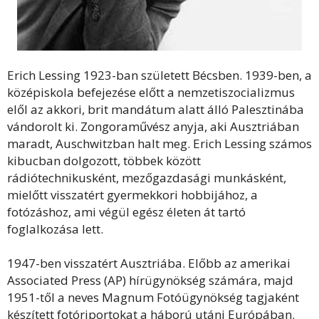
Erich Lessing 1923-ban született Bécsben. 1939-ben, a
középiskola befejezése előtt a nemzetiszocializmus
elől az akkori, brit mandátum alatt álló Palesztinába
vándorolt ki. Zongoraművész anyja, aki Ausztriában
maradt, Auschwitzban halt meg. Erich Lessing számos
kibucban dolgozott, többek között
rádiótechnikusként, mezőgazdasági munkásként,
mielőtt visszatért gyermekkori hobbijához, a
fotózáshoz, ami végül egész életen át tartó
foglalkozása lett.
1947-ben visszatért Ausztriába. Előbb az amerikai
Associated Press (AP) hírügynökség számára, majd
1951-től a neves Magnum Fotóügynökség tagjaként
készített fotóriportokat a háború utáni Európában.