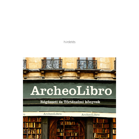
hirdetés