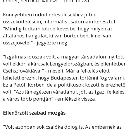
ember, nem kap választ" - tette hozzá.
Könnyebben tudott értesülésekhez jutni
összeköttetésein, informális csatornáin keresztül.
"Mindig tudtam többé-kevésbé, hogy milyen az
általános hangulat, ki van börtönben, kinél van
összejövetel" - jegyezte meg.
"Izgalmas időszak volt, a magyar társadalom nyitott
volt ekkor, akárcsak Lengyelországban, és ellentétben
Csehszlovákiával" - meséli. Már a felkelés előtt
lehetett érezni, hogy Budapesten történni fog valami.
Ez a Petőfi Körben, de a politikusok között is érezhető
volt. "Azután egészen váratlanul, jött az igazi felkelés,
a város több pontján" - emlékszik vissza.
Ellenőrzött szabad mozgás
"Volt azonban sok csalóka dolog is. Az embernek az