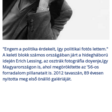
"Engem a politika érdekelt, így politikai fotós lettem."
A keleti blokk számos országában járt a hidegháború
idején Erich Lessing, az osztrák fotográfia doyenje,így
Magyarországon is, ahol megörökítette az '56-os
forradalom pillanatait is. 2012 tavaszán, 89 évesen
nyitotta meg első önálló galériáját.