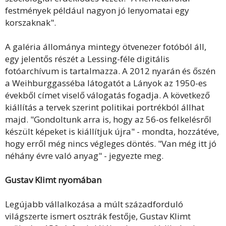
festmények például nagyon jó lenyomatai egy
korszaknak".
A galéria állománya mintegy ötvenezer fotóból áll,
egy jelentős részét a Lessing-féle digitális
fotóarchívum is tartalmazza. A 2012 nyarán és őszén
a Weihburggasséba látogatót a Lányok az 1950-es
évekből címet viselő válogatás fogadja. A következő
kiállítás a tervek szerint politikai portrékból állhat
majd. "Gondoltunk arra is, hogy az 56-os felkelésről
készült képeket is kiállítjuk újra" - mondta, hozzátéve,
hogy erről még nincs végleges döntés. "Van még itt jó
néhány évre való anyag" - jegyezte meg.
Gustav Klimt nyomában
Legújabb vállalkozása a múlt századforduló
világszerte ismert osztrák festője, Gustav Klimt