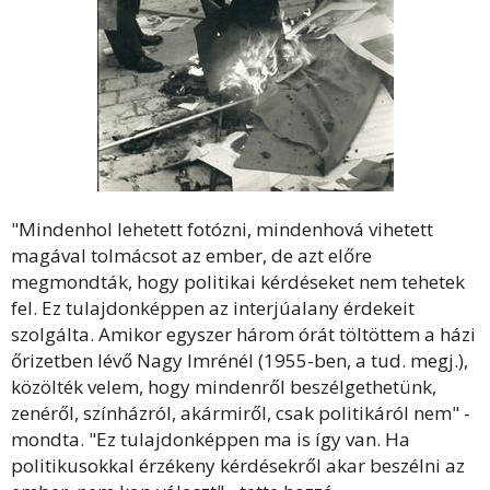
"Mindenhol lehetett fotózni, mindenhová vihetett
magával tolmácsot az ember, de azt előre
megmondták, hogy politikai kérdéseket nem tehetek
fel. Ez tulajdonképpen az interjúalany érdekeit
szolgálta. Amikor egyszer három órát töltöttem a házi
őrizetben lévő Nagy Imrénél (1955-ben, a tud. megj.),
közölték velem, hogy mindenről beszélgethetünk,
zenéről, színházról, akármiről, csak politikáról nem" -
mondta. "Ez tulajdonképpen ma is így van. Ha
politikusokkal érzékeny kérdésekről akar beszélni az