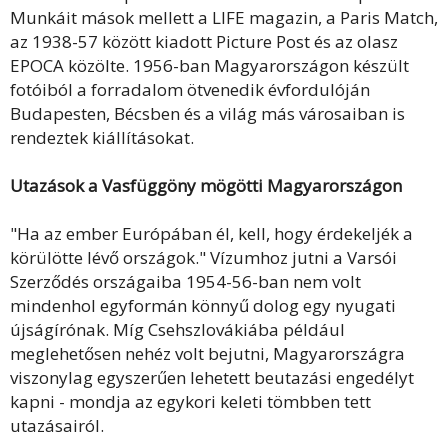
Munkáit mások mellett a LIFE magazin, a Paris Match,
az 1938-57 között kiadott Picture Post és az olasz
EPOCA közölte. 1956-ban Magyarországon készült
fotóiból a forradalom ötvenedik évfordulóján
Budapesten, Bécsben és a világ más városaiban is
rendeztek kiállításokat.
Utazások a Vasfüggöny mögötti Magyarországon
"Ha az ember Európában él, kell, hogy érdekeljék a
körülötte lévő országok." Vízumhoz jutni a Varsói
Szerződés országaiba 1954-56-ban nem volt
mindenhol egyformán könnyű dolog egy nyugati
újságírónak. Míg Csehszlovákiába például
meglehetősen nehéz volt bejutni, Magyarországra
viszonylag egyszerűen lehetett beutazási engedélyt
kapni - mondja az egykori keleti tömbben tett
utazásairól.