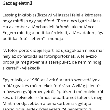
Gazdag életmű
Lessing inkább szűkszavú válasszal felel a kérdésre,
hogy mitől jó egy sajtófotó. "Erre nincs igazi válasz.
Ha az ember a táncban leli örömét, akkor táncol.
Engem mindig a politika érdekelt, a társadalom, így
politikai fotós lettem" - mondja.
"A fotóriportok ideje lejárt, az újságokban nincs már
hely az öt-hatoldalas fotóriportoknak. A televízió
próbálja meg átvenni a szerepüket, de nem mindig
sikerrel" - vélekedik.
Egy másik, az 1960-as évek óta tartó szenvedélye a
műtárgyak és műemlékek fotózása. A világ jelentős
művészeti gyűjteményeiről, építészeti műemlékeiről
készült felvételei számos fotóalbumot töltenek meg.
Mint mondja, ebben a témakörben is egyfajta
szociológiai érdeklődés vezeti. "A németalföldi