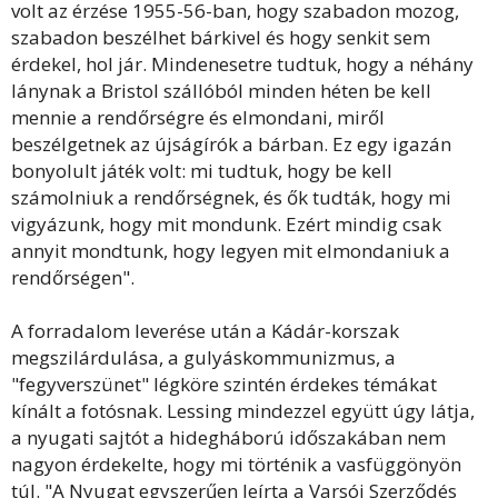
volt az érzése 1955-56-ban, hogy szabadon mozog,
szabadon beszélhet bárkivel és hogy senkit sem
érdekel, hol jár. Mindenesetre tudtuk, hogy a néhány
lánynak a Bristol szállóból minden héten be kell
mennie a rendőrségre és elmondani, miről
beszélgetnek az újságírók a bárban. Ez egy igazán
bonyolult játék volt: mi tudtuk, hogy be kell
számolniuk a rendőrségnek, és ők tudták, hogy mi
vigyázunk, hogy mit mondunk. Ezért mindig csak
annyit mondtunk, hogy legyen mit elmondaniuk a
rendőrségen".
A forradalom leverése után a Kádár-korszak
megszilárdulása, a gulyáskommunizmus, a
"fegyverszünet" légköre szintén érdekes témákat
kínált a fotósnak. Lessing mindezzel együtt úgy látja,
a nyugati sajtót a hidegháború időszakában nem
nagyon érdekelte, hogy mi történik a vasfüggönyön
túl. "A Nyugat egyszerűen leírta a Varsói Szerződés