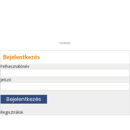
hirdetés
Bejelentkezés
Felhasználónév
Jelszó
Regisztrálok