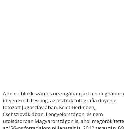
A keleti blokk számos országában járt a hidegháború
idején Erich Lessing, az osztrák fotográfia doyenje,
fotózott Jugoszláviában, Kelet-Berlinben,
Csehszlovákiában, Lengyelországon, és nem
utolsósorban Magyarországon is, ahol megörökítette
az '56-os forradalom pillanatait is. 2012 tavaszán, 89