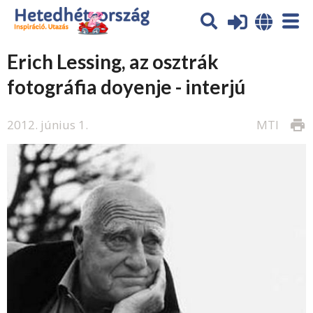
Erich Lessing, az osztrák
fotográfia doyenje - interjú
2012. június 1.
MTI
print