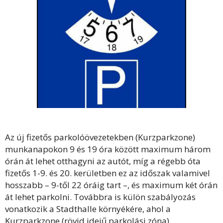
Az új fizetős parkolóövezetekben (Kurzparkzone)
munkanapokon 9 és 19 óra között maximum három
órán át lehet otthagyni az autót, míg a régebb óta
fizetős 1-9. és 20. kerületben ez az időszak valamivel
hosszabb – 9-től 22 óráig tart –, és maximum két órán
át lehet parkolni. Továbbra is külön szabályozás
vonatkozik a Stadthalle környékére, ahol a
Kurzparkzone (rövid idejű parkolási zóna)