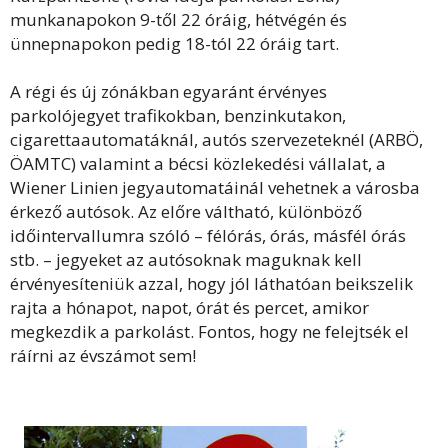
munkanapokon 9-től 22 óráig, hétvégén és
ünnepnapokon pedig 18-tól 22 óráig tart.
A régi és új zónákban egyaránt érvényes
parkolójegyet trafikokban, benzinkutakon,
cigarettaautomatáknál, autós szervezeteknél (ARBÖ,
ÖAMTC) valamint a bécsi közlekedési vállalat, a
Wiener Linien jegyautomatáinál vehetnek a városba
érkező autósok. Az előre váltható, különböző
időintervallumra szóló – félórás, órás, másfél órás
stb. – jegyeket az autósoknak maguknak kell
érvényesíteniük azzal, hogy jól láthatóan beikszelik
rajta a hónapot, napot, órát és percet, amikor
megkezdik a parkolást. Fontos, hogy ne felejtsék el
ráírni az évszámot sem!