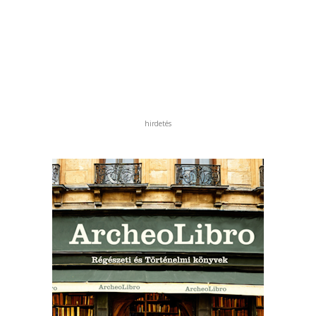
hirdetés