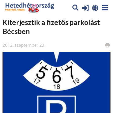
Kiterjesztik a fizetős parkolást
Bécsben
2012. szeptember 23.
print