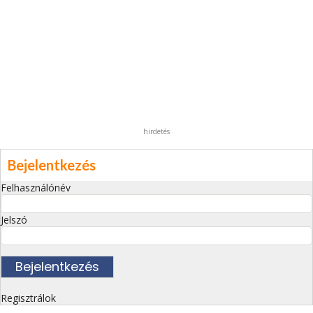
hirdetés
Bejelentkezés
Felhasználónév
Jelszó
Regisztrálok