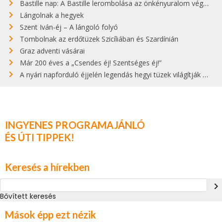
Bastille nap: A Bastille lerombolása az önkényuralom végét jelentette
Lángolnak a hegyek
Szent Iván-éj – A lángoló folyó
Tombolnak az erdőtüzek Szicíliában és Szardínián
Graz adventi vásárai
Már 200 éves a „Csendes éj! Szentséges éj!”
A nyári napforduló éjjelén legendás hegyi tüzek világítják meg Zugspitzét
INGYENES PROGRAMAJÁNLÓ
ÉS ÚTI TIPPEK!
Keresés a hírekben
navigate_next
Bővített keresés
Mások épp ezt nézik