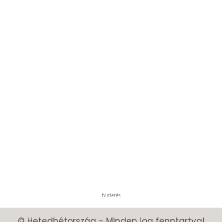
hirdetés
© Hetedhétország - Minden jog fenntartva!