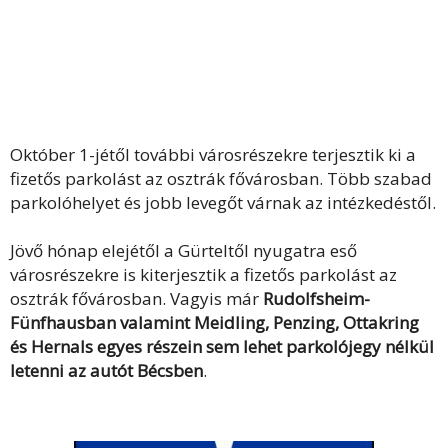
Október 1-jétől további városrészekre terjesztik ki a
fizetős parkolást az osztrák fővárosban. Több szabad
parkolóhelyet és jobb levegőt várnak az intézkedéstől.
Jövő hónap elejétől a Gürteltől nyugatra eső
városrészekre is kiterjesztik a fizetős parkolást az
osztrák fővárosban. Vagyis már
Rudolfsheim-
Fünfhausban valamint Meidling, Penzing, Ottakring
és Hernals egyes részein sem lehet parkolójegy nélkül
letenni az autót Bécsben
.