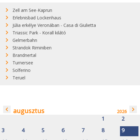
Zell am See-Kaprun
Erlebnisbad Lockenhaus
Júlia erkélye Veronában - Casa di Giulietta
Triassic Park - Korall kilátó
Gelmerbahn
Strandok Riminiben
Brandnertal
Turnersee
Solferino
Teruel
navigate_before
navigate_next
augusztus
2026
1
2
3
4
5
6
7
8
9