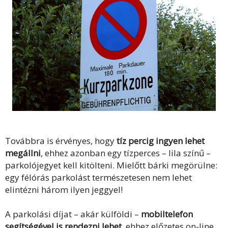
Továbbra is érvényes, hogy
tíz percig ingyen lehet
megállni
, ehhez azonban egy tízperces – lila színű –
parkolójegyet kell kitölteni. Mielőtt bárki megörülne:
egy félórás parkolást természetesen nem lehet
elintézni három ilyen jeggyel!
A parkolási díjat – akár külföldi –
mobiltelefon
segítségével is rendezni lehet
, ehhez előzetes on-line