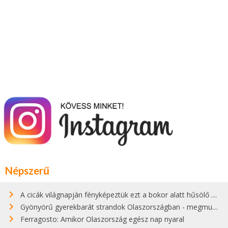
Népszerű
A cicák világnapján fényképeztük ezt a bokor alatt hűsölő cicát Kisorosziban
Gyönyörű gyerekbarát strandok Olaszországban - megmutatjuk a 15 legjobbat
Ferragosto: Amikor Olaszország egész nap nyaral