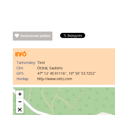
Kedvencnek jelölöm
Tartomány:
Tirol
Cím:
Ötztal, Sautens
GPS:
47° 12′ 45.91116″, 10° 50′ 53.7252″
Honlap:
http://www.oetz.com
+
−