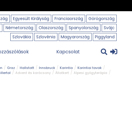
szág
Egyesült Királyság
Franciaország
Görögország
o
Németország
Olaszország
Spanyolország
Svájc
Szlovákia
Szlovénia
Magyarország
Piggyland
ozzászólások
Kapcsolat
en
Graz
Hallstatt
Innsbruck
Karintia
Karintiai tavak
illertal
Advent és karácsony
Állatkert
Alpesi gyógyterápia
park
Kerékpár
Kilátó
Korcsolyapálya
Magyar kapcsolat
avak
Tél
Téli túrázás
Templom és kolostor
Természeti park