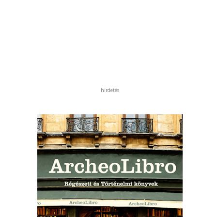
hirdetés