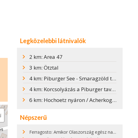
Legközelebbi látnivalók
2 km: Area 47
3 km: Ötztal
4 km: Piburger See - Smaragzöld tó az Ötztalban
4 km: Korcsolyázás a Piburger tavon
6 km: Hochoetz nyáron / Acherkogelbahn
Népszerű
Ferragosto: Amikor Olaszország egész nap nyaral