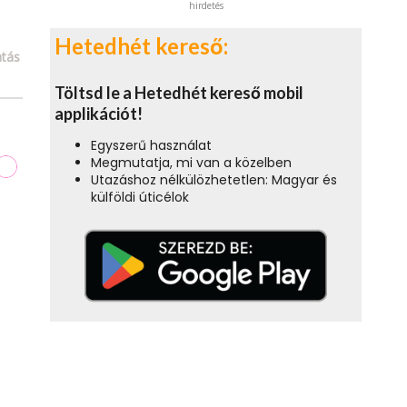
hirdetés
Hetedhét kereső:
tás
Töltsd le a Hetedhét kereső mobil
applikációt!
Egyszerű használat
Megmutatja, mi van a közelben
Utazáshoz nélkülözhetetlen: Magyar és
külföldi úticélok