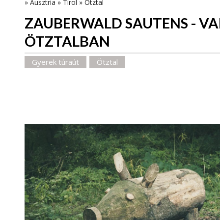
»
Ausztria
»
Tirol
»
Ötztal
ZAUBERWALD SAUTENS - V
ÖTZTALBAN
Gyerek túraút
Ötztal