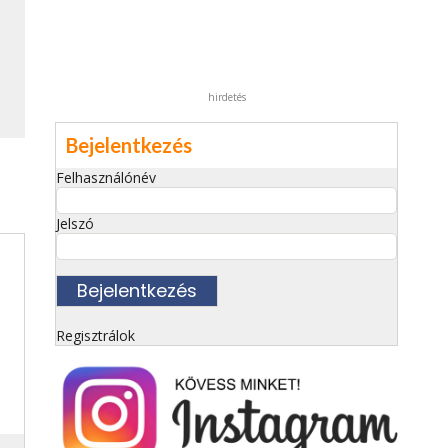
hirdetés
Bejelentkezés
Felhasználónév
Jelszó
Regisztrálok