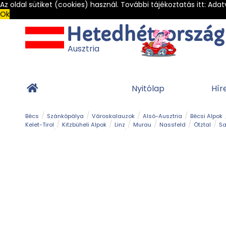
Az oldal sütiket (cookies) használ. További tájékoztatás itt:
Adat
Ok
Ausztria
Nyitólap
Hír
Bécs
Szánkópálya
Városkalauzok
Alsó-Ausztria
Bécsi Alpok
Kelet-Tirol
Kitzbüheli Alpok
Linz
Murau
Nassfeld
Ötztal
Sa
Alpesi út
Ásványok & Kristályok
Barlang
Bob
Csúszda
Esemény
Gleccser
Gyerek t
Múzeum
Óriásroller és mountaincart
Osztrák ételek
Park és kert
Túra
Vár és kastély
Világörökség
Vízesés
Zöldturista