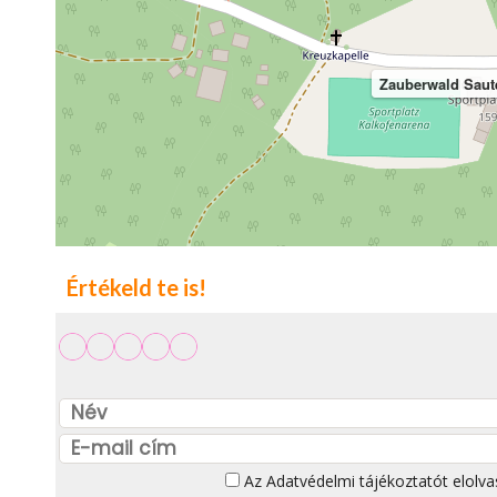
Zauberwald Saute
Értékeld te is!
Az
Adatvédelmi tájékoztatót
elolva