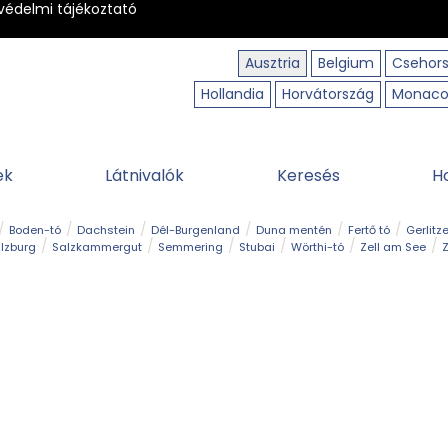
védelmi tájékoztató
Ausztria
Belgium
Csehor
Hollandia
Horvátország
Monac
ek
Látnivalók
Keresés
H
Boden-tó
Dachstein
Dél-Burgenland
Duna mentén
Fertő tó
Gerlitz
lzburg
Salzkammergut
Semmering
Stubai
Wörthi-tó
Zell am See
Z
úraút
Határélmény
Hegy és csúcs
Hegyi gyerekvilág
Húsvét
Kaland
Régiók
Sisi nyomában
Strand és fürdő
Szabadidőpark
Szurdok
T