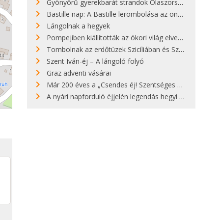
Gyönyörű gyerekbarát strandok Olaszországban - megmutatjuk a 15 legjobbat
Bastille nap: A Bastille lerombolása az önkényuralom végét jelentette
Lángolnak a hegyek
Pompejiben kiállították az ókori világ elveszett híres szobrának másolatát
Tombolnak az erdőtüzek Szicíliában és Szardínián
Szent Iván-éj – A lángoló folyó
Graz adventi vásárai
Már 200 éves a „Csendes éj! Szentséges éj!”
A nyári napforduló éjjelén legendás hegyi tüzek világítják meg Zugspitzét