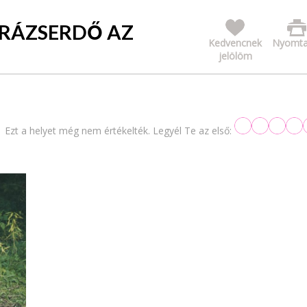
ARÁZSERDŐ AZ
Kedvencnek
Nyomta
jelölöm
Ezt a helyet még nem értékelték. Legyél Te az első: