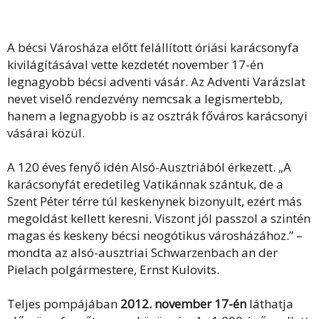
A bécsi Városháza előtt felállított óriási karácsonyfa
kivilágításával vette kezdetét november 17-én
legnagyobb bécsi adventi vásár. Az Adventi Varázslat
nevet viselő rendezvény nemcsak a legismertebb,
hanem a legnagyobb is az osztrák főváros karácsonyi
vásárai közül.
A 120 éves fenyő idén Alsó-Ausztriából érkezett. „A
karácsonyfát eredetileg Vatikánnak szántuk, de a
Szent Péter térre túl keskenynek bizonyult, ezért más
megoldást kellett keresni. Viszont jól passzol a szintén
magas és keskeny bécsi neogótikus városházához.” –
mondta az alsó-ausztriai Schwarzenbach an der
Pielach polgármestere, Ernst Kulovits.
Teljes pompájában
2012. november 17-én
láthatja