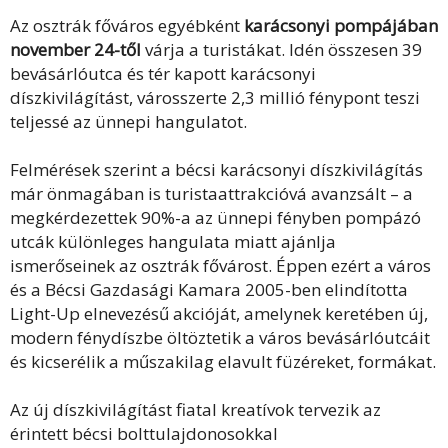
Az osztrák főváros egyébként
karácsonyi pompájában
november 24-től
várja a turistákat. Idén összesen 39
bevásárlóutca és tér kapott karácsonyi
díszkivilágítást, városszerte 2,3 millió fénypont teszi
teljessé az ünnepi hangulatot.
Felmérések szerint a bécsi karácsonyi díszkivilágítás
már önmagában is turistaattrakcióvá avanzsált – a
megkérdezettek 90%-a az ünnepi fényben pompázó
utcák különleges hangulata miatt ajánlja
ismerőseinek az osztrák fővárost. Éppen ezért a város
és a Bécsi Gazdasági Kamara 2005-ben elindította
Light-Up elnevezésű akcióját, amelynek keretében új,
modern fénydíszbe öltöztetik a város bevásárlóutcáit
és kicserélik a műszakilag elavult füzéreket, formákat.
Az új díszkivilágítást fiatal kreatívok tervezik az
érintett bécsi bolttulajdonosokkal