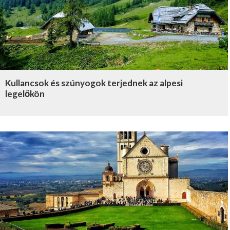
Kullancsok és szúnyogok terjednek az alpesi
legelőkön