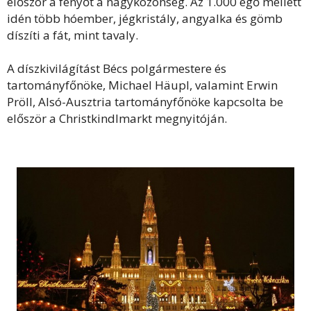
először a fenyőt a nagyközönség. Az 1.000 égő mellett
idén több hóember, jégkristály, angyalka és gömb
díszíti a fát, mint tavaly.
A díszkivilágítást Bécs polgármestere és
tartományfőnöke, Michael Häupl, valamint Erwin
Pröll, Alsó-Ausztria tartományfőnöke kapcsolta be
először a Christkindlmarkt megnyitóján.