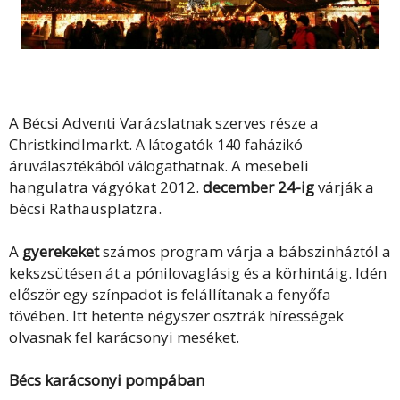
A Bécsi Adventi Varázslatnak szerves része a
Christkindlmarkt.
A látogatók 140 faházikó
A mesebeli
áruválasztékából válogathatnak.
hangulatra vágyókat 2012.
december 24-ig
várják a
bécsi Rathausplatzra.
A
gyerekeket
számos program várja a bábszinháztól a
kekszsütésen át a pónilovaglásig és a körhintáig. Idén
először egy színpadot is felállítanak a fenyőfa
tövében. Itt hetente négyszer osztrák hírességek
olvasnak fel karácsonyi meséket.
Bécs karácsonyi pompában