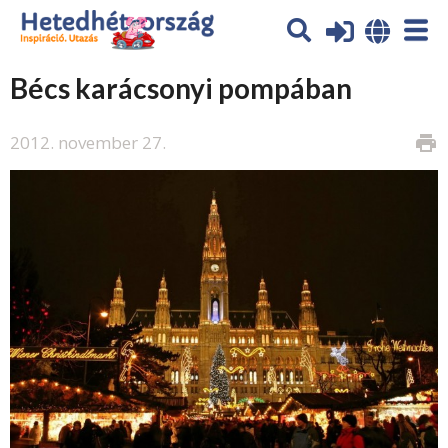
Bécs karácsonyi pompában
2012. november 27.
print