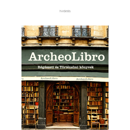
hirdetés