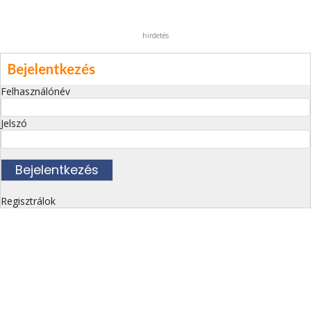
hirdetés
Bejelentkezés
Felhasználónév
Jelszó
Regisztrálok