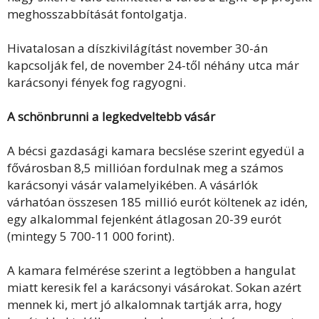
meghosszabbítását fontolgatja.
Hivatalosan a díszkivilágítást november 30-án
kapcsolják fel, de november 24-től néhány utca már
karácsonyi fények fog ragyogni.
A schönbrunni a legkedveltebb vásár
A bécsi gazdasági kamara becslése szerint egyedül a
fővárosban 8,5 millióan fordulnak meg a számos
karácsonyi vásár valamelyikében. A vásárlók
várhatóan összesen 185 millió eurót költenek az idén,
egy alkalommal fejenként átlagosan 20-39 eurót
(mintegy 5 700-11 000 forint).
A kamara felmérése szerint a legtöbben a hangulat
miatt keresik fel a karácsonyi vásárokat. Sokan azért
mennek ki, mert jó alkalomnak tartják arra, hogy