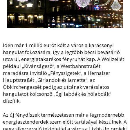
Idén már 1 millió eurót költ a város a karácsonyi
hangulat fokozására, így a legtöbb bécsi bevásárló
utca új, energiatakarékos fényruhát kap. A Wollzeilét
például „Kívánságeső“, a Westbahnstraßét
maradásra invitáló „Fényszigetek“, a Hernalser
Hauptstraßét „Girlandok és lametta“, az
Obkirchengassét pedig az utcának varázslatos
hangulatot kölcsönző „Égi labdák és hólabdák“
díszítik.
Az új fénydíszek természetesen már a legmodernebb
energiasztenderdek szem előtt tartásával készülnek. A
nagy sikerre való tekintettel a város a Light-Up projekt