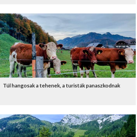
Túl hangosak a tehenek, a turisták panaszkodnak