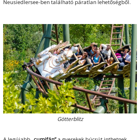
Neusiedlersee-ben található páratlan lehetőségből.
Götterblitz
A legújabb
„cumifán“
a gyerekek búcsút inthetnek