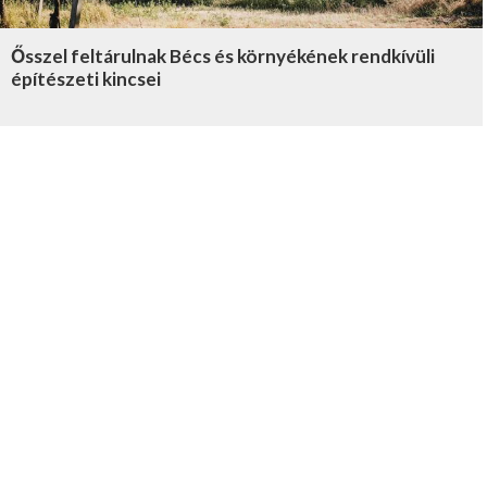
Ősszel feltárulnak Bécs és környékének rendkívüli
építészeti kincsei