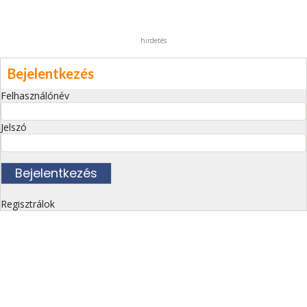
hirdetés
Bejelentkezés
Felhasználónév
Jelszó
Regisztrálok