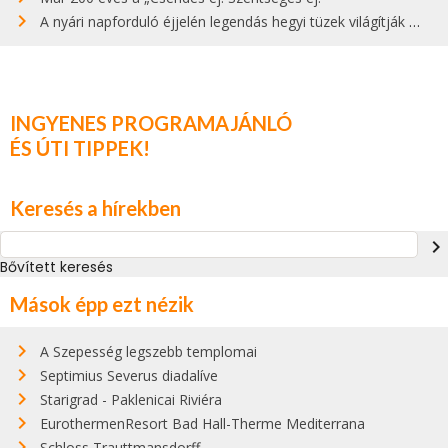
A nyári napforduló éjjelén legendás hegyi tüzek világítják meg Zugspitzét
INGYENES PROGRAMAJÁNLÓ
ÉS ÚTI TIPPEK!
Keresés a hírekben
navigate_next
Bővített keresés
Mások épp ezt nézik
A Szepesség legszebb templomai
Septimius Severus diadalíve
Starigrad - Paklenicai Riviéra
EurothermenResort Bad Hall-Therme Mediterrana
Schloss Trauttmansdorff