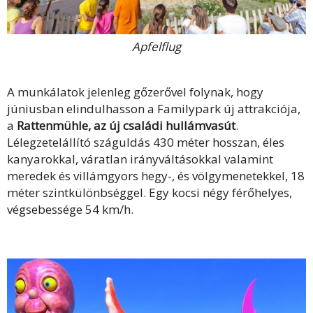
Apfelflug
A munkálatok jelenleg gőzerővel folynak, hogy
júniusban elindulhasson a Familypark új attrakciója,
a
Rattenmühle, az új családi hullámvasút
.
Lélegzetelállító száguldás 430 méter hosszan, éles
kanyarokkal, váratlan irányváltásokkal valamint
meredek és villámgyors hegy-, és völgymenetekkel, 18
méter szintkülönbséggel. Egy kocsi négy férőhelyes,
végsebessége 54 km/h.