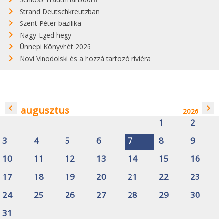
Strand Deutschkreutzban
Szent Péter bazilika
Nagy-Eged hegy
Ünnepi Könyvhét 2026
Novi Vinodolski és a hozzá tartozó riviéra
navigate_before
navigate_next
augusztus
2026
1
2
3
4
5
6
7
8
9
10
11
12
13
14
15
16
17
18
19
20
21
22
23
24
25
26
27
28
29
30
31