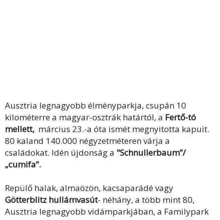
Ausztria legnagyobb élményparkja, csupán 10
kilométerre a magyar-osztrák határtól, a
Fertő-tó
mellett,
március 23.-a óta ismét megnyitotta kapuit.
80 kaland 140.000 négyzetméteren várja a
családokat. Idén újdonság a
"Schnullerbaum”/
„cumifa”.
Repülő halak, almaözön, kacsaparádé vagy
Götterblitz hullámvasút
- néhány, a több mint 80,
Ausztria legnagyobb vidámparkjában, a Familypark