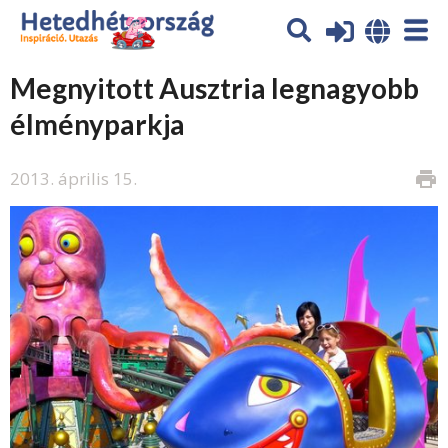
Megnyitott Ausztria legnagyobb
élményparkja
2013. április 15.
print