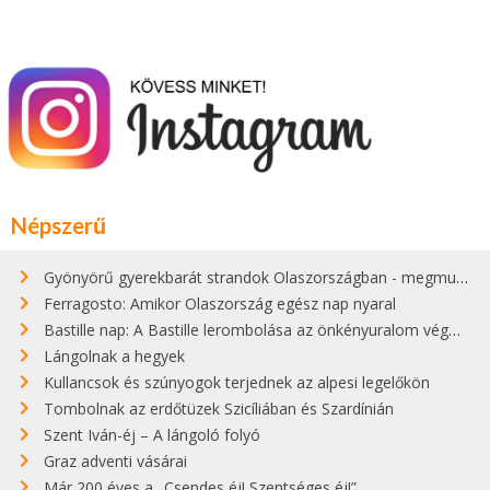
Népszerű
Gyönyörű gyerekbarát strandok Olaszországban - megmutatjuk a 15 legjobbat
Ferragosto: Amikor Olaszország egész nap nyaral
Bastille nap: A Bastille lerombolása az önkényuralom végét jelentette
Lángolnak a hegyek
Kullancsok és szúnyogok terjednek az alpesi legelőkön
Tombolnak az erdőtüzek Szicíliában és Szardínián
Szent Iván-éj – A lángoló folyó
Graz adventi vásárai
Már 200 éves a „Csendes éj! Szentséges éj!”