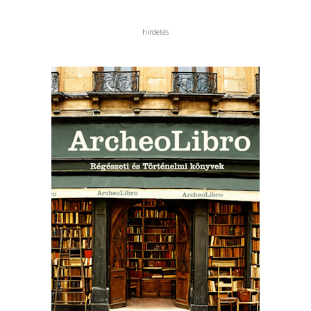
hirdetés