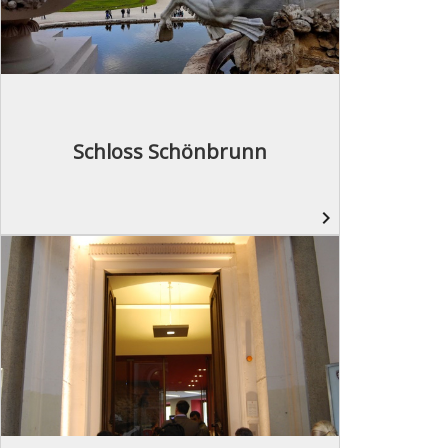
Schloss Schönbrunn
navigate_next