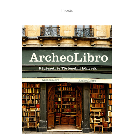
hirdetés