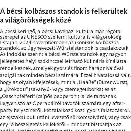
A bécsi kolbászos standok is felkerültek
a világörökségek közé
A bécsi keringő, a bécsi kávéházi kultúra már régóta
szerepel az UNESCO szellemi kulturális világörökség
listáján. 2024 novemberében az ikonikus kolbászos
standok, az úgynevezett Würstelstandok is csatlakoztak.
Az indoklás szerint a bécsi Würstelstandok egy nagyon
jellegzetes helyi szókinccsel leírható kulináris kínálattal
rendelkeznek, amelyek gyors és finom harapnivalóval
szolgálnak minden bécsi számára. Ezzel hivatalossá vált,
hogy az olyan kifejezések, mint a „Haaße” (Burenwurst),
a „Krokodü” (savanyú- vagy csemegeuborka) és az
„Oaschpfeiferl” (csípős pepperoni) is ide tartoznak.
Legyen szó az Operabálról távozók számára egy after-
party helyszínéről, két találkozó közti gyors falatozásról,
az éjszakai buli utáni levezető sörkorcsolyáról, vagy csak
egy jó beszélgetés kellékéről – mindezt biztosítják az