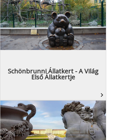
Schönbrunni Állatkert - A Világ
Első Állatkertje
navigate_next