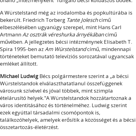
önálló „intézményként" fungáló bécsi kolbászos bódék.
A Würstelstand még az irodalomba és popkultúrába is
bekerült. Friedrich Torberg
Tante Jolesch
című
elbeszélésében ugyanúgy szerepel, mint Hans Carl
Artmann
Az osztrák véreshurka árnyékában
című
művében. A jellegzetes bécsi intézménynek Elisabeth T.
Spira 1995-ben az
Am Würstelstand
című, mindennapi
történeteket bemutató televíziós sorozatával ugyancsak
emléket állított.
Michael
Ludwig
Bécs
polgármestere szerint a „a bécsi
Würstelstandok elválaszthatatlanul összefüggenek
városunk szívével és jóval többek, mint szimpla
ételárusító helyek."
A Würstelstandok hozzátartoznak a
város identitásához és történelméhez. Ludwig szerint
ezek egyúttal társadalmi csomópontok is,
találkozóhelyek, amelyek erősítik a közösséget és a bécsi
összetartozás-életérzést.