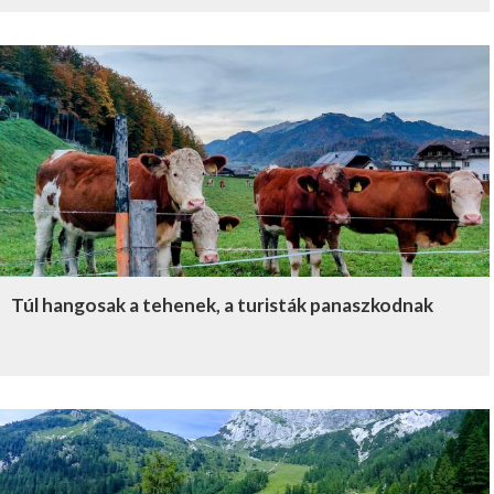
Túl hangosak a tehenek, a turisták panaszkodnak