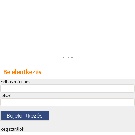
hirdetés
Bejelentkezés
Felhasználónév
Jelszó
Regisztrálok