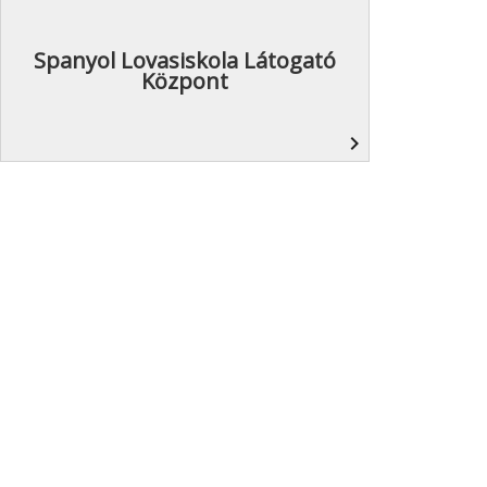
Spanyol Lovasiskola Látogató
Központ
navigate_next