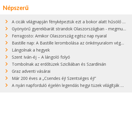
Népszerű
A cicák világnapján fényképeztük ezt a bokor alatt hűsölő cicát Kisorosziban
Gyönyörű gyerekbarát strandok Olaszországban - megmutatjuk a 15 legjobbat
Ferragosto: Amikor Olaszország egész nap nyaral
Bastille nap: A Bastille lerombolása az önkényuralom végét jelentette
Lángolnak a hegyek
Szent Iván-éj – A lángoló folyó
Tombolnak az erdőtüzek Szicíliában és Szardínián
Graz adventi vásárai
Már 200 éves a „Csendes éj! Szentséges éj!”
A nyári napforduló éjjelén legendás hegyi tüzek világítják meg Zugspitzét