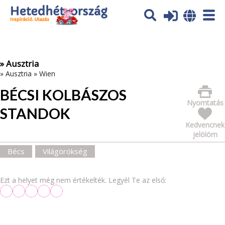
Az oldal sütiket (cookies) használ. További tájékoztatás itt:
Adatvédelmi tájékoztató
Ok
» Ausztria
»
Ausztria
»
Wien
BÉCSI KOLBÁSZOS
Nyomtatás
STANDOK
Kedvencnek
jelölöm
Bécs
Világörökség
Ezt a helyet még nem értékelték. Legyél Te az első: