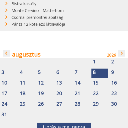
Bistra kastély
Monte Cervino - Matterhorn
Csornai premontrei apátság
Párizs 12 kötelező látnivalója
navigate_before
navigate_next
augusztus
2026
1
2
3
4
5
6
7
8
9
10
11
12
13
14
15
16
17
18
19
20
21
22
23
24
25
26
27
28
29
30
31
Ugrás a mai napra