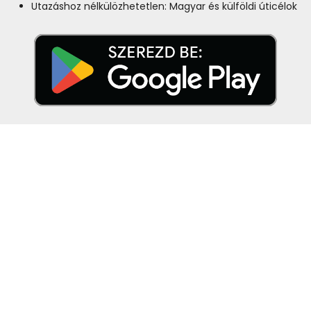
Utazáshoz nélkülözhetetlen: Magyar és külföldi úticélok