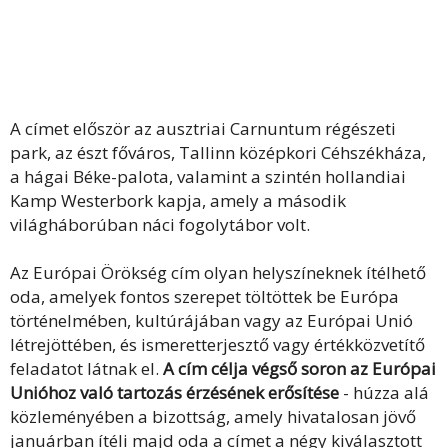
A címet először
az ausztriai Carnuntum régészeti
park
, az észt főváros, Tallinn középkori Céhszékháza,
a hágai Béke-palota, valamint a szintén hollandiai
Kamp Westerbork kapja, amely a második
világháborúban náci fogolytábor volt.
Az Európai Örökség cím olyan helyszíneknek ítélhető
oda, amelyek fontos szerepet töltöttek be Európa
történelmében, kultúrájában vagy az Európai Unió
létrejöttében, és ismeretterjesztő vagy értékközvetítő
feladatot látnak el.
A cím célja végső soron az Európai
Unióhoz való tartozás érzésének erősítése
- húzza alá
közleményében a bizottság, amely hivatalosan jövő
januárban ítéli majd oda a címet a négy kiválasztott