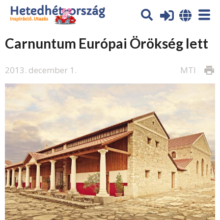
Carnuntum Európai Örökség lett
2013. december 1.
MTI
print