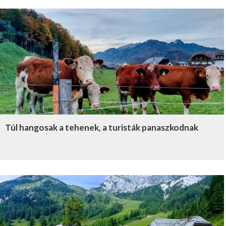
Túl hangosak a tehenek, a turisták panaszkodnak