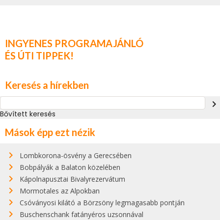
INGYENES PROGRAMAJÁNLÓ
ÉS ÚTI TIPPEK!
Keresés a hírekben
navigate_next
Bővített keresés
Mások épp ezt nézik
Lombkorona-ösvény a Gerecsében
Bobpályák a Balaton közelében
Kápolnapusztai Bivalyrezervátum
Mormotales az Alpokban
Csóványosi kilátó a Börzsöny legmagasabb pontján
Buschenschank fatányéros uzsonnával