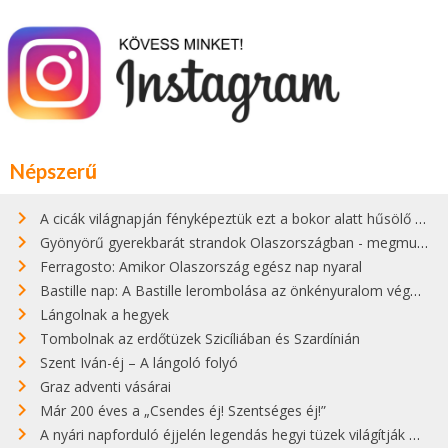
Népszerű
A cicák világnapján fényképeztük ezt a bokor alatt hűsölő cicát Kisorosziban
Gyönyörű gyerekbarát strandok Olaszországban - megmutatjuk a 15 legjobbat
Ferragosto: Amikor Olaszország egész nap nyaral
Bastille nap: A Bastille lerombolása az önkényuralom végét jelentette
Lángolnak a hegyek
Tombolnak az erdőtüzek Szicíliában és Szardínián
Szent Iván-éj – A lángoló folyó
Graz adventi vásárai
Már 200 éves a „Csendes éj! Szentséges éj!”
A nyári napforduló éjjelén legendás hegyi tüzek világítják meg Zugspitzét