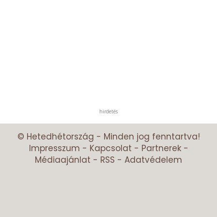
hirdetés
© Hetedhétország - Minden jog fenntartva!
Impresszum
-
Kapcsolat
-
Partnerek
-
Médiaajánlat
-
RSS
-
Adatvédelem