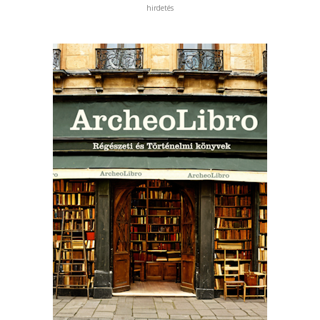
hirdetés