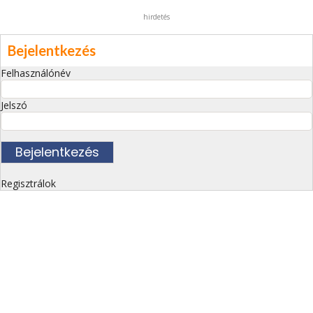
hirdetés
Bejelentkezés
Felhasználónév
Jelszó
Regisztrálok