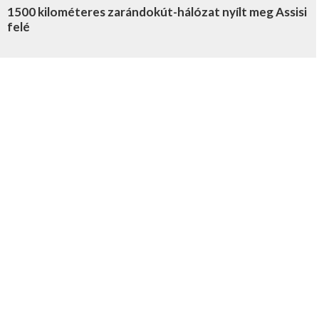
1500 kilométeres zarándokút-hálózat nyílt meg Assisi
felé