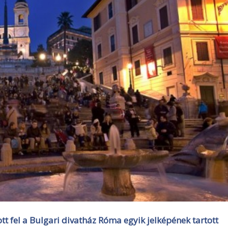
lott fel a Bulgari divatház Róma egyik jelképének tartott