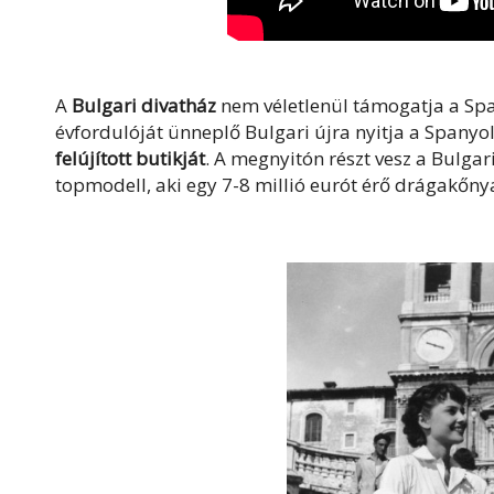
A
Bulgari divatház
nem véletlenül támogatja a Spa
évfordulóját ünneplő Bulgari újra nyitja a Spanyo
felújított butikját
. A megnyitón részt vesz a Bulgar
topmodell, aki egy 7-8 millió eurót érő drágakőny