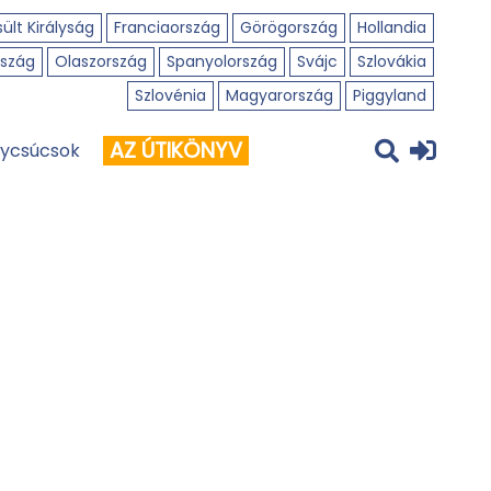
ült Királyság
Franciaország
Görögország
Hollandia
szág
Olaszország
Spanyolország
Svájc
Szlovákia
Szlovénia
Magyarország
Piggyland
AZ ÚTIKÖNYV
ycsúcsok