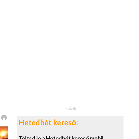
hirdetés
print
Hetedhét kereső:
Töltsd le a Hetedhét kereső mobil