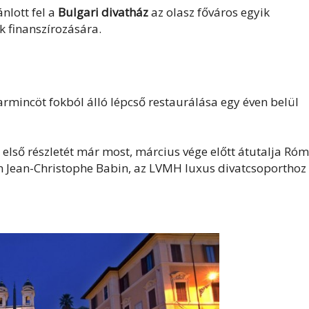
nlott fel a
Bulgari divatház
az olasz főváros egyik
k finanszírozására.
rmincöt fokból álló lépcső restaurálása egy éven belül
 első részletét már most, március vége előtt átutalja Ró
án Jean-Christophe Babin, az LVMH luxus divatcsoporthoz