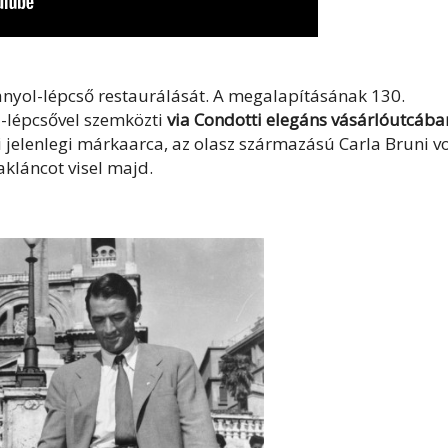
nyol-lépcső restaurálását. A megalapításának 130.
l-lépcsővel szemközti
via Condotti elegáns vásárlóutcába
i jelenlegi márkaarca, az olasz származású Carla Bruni vo
akláncot visel majd.