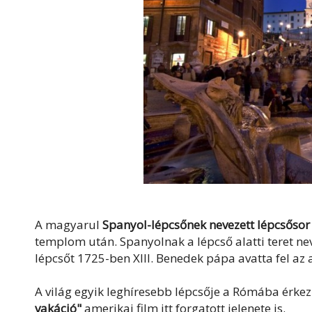
A magyarul
Spanyol-lépcsőnek nevezett lépcsősor 
templom után. Spanyolnak a lépcső alatti teret nev
lépcsőt 1725-ben XIII. Benedek pápa avatta fel az 
A világ egyik leghíresebb lépcsője a Rómába érkező
vakáció"
amerikai film itt forgatott jelenete is.