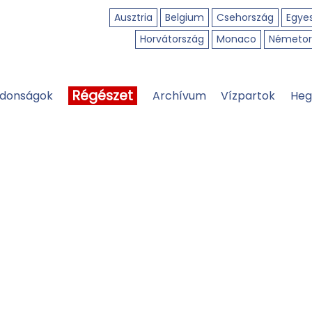
Ausztria
Belgium
Csehország
Egyes
Horvátország
Monaco
Németor
Régészet
jdonságok
Archívum
Vízpartok
Heg