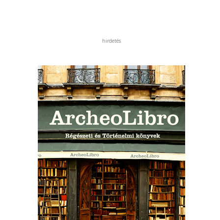
hirdetés