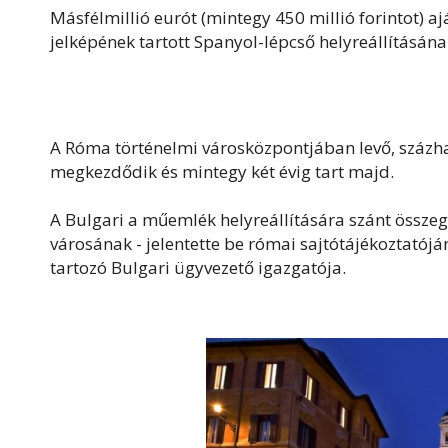
Másfélmillió eurót (mintegy 450 millió forintot) ajá
jelképének tartott Spanyol-lépcső helyreállításána
A Róma történelmi városközpontjában levő, százha
megkezdődik és mintegy két évig tart majd.
A Bulgari a műemlék helyreállítására szánt összeg
városának - jelentette be római sajtótájékoztatój
tartozó Bulgari ügyvezető igazgatója.