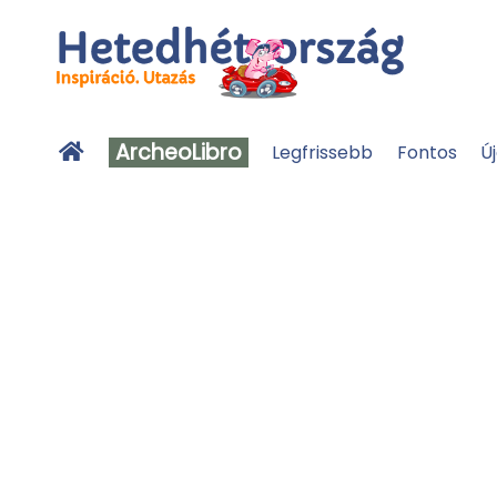
ArcheoLibro
Legfrissebb
Fontos
Ú