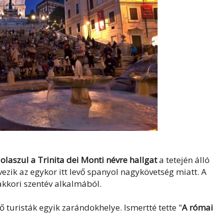
olaszul a Trinita dei Monti névre hallgat
a tetején álló
ezik az egykor itt levő spanyol nagykövetség miatt. A
akkori szentév alkalmából.
 turisták egyik zarándokhelye. Ismertté tette "
A római