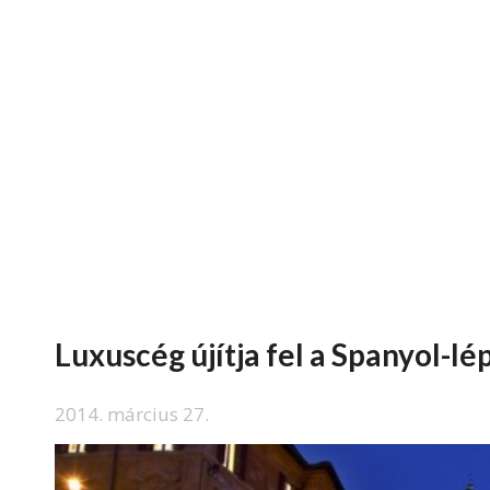
Luxuscég újítja fel a Spanyol-lé
2014. március 27.