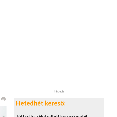
hirdetés
print
Hetedhét kereső:
Töltsd le a Hetedhét kereső mobil