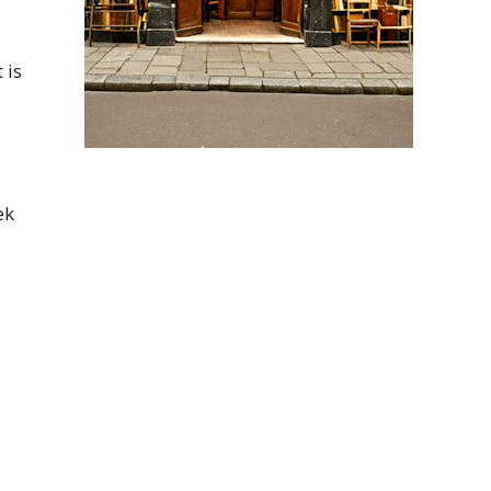
 is
ek