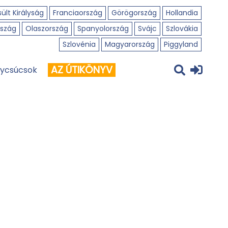
ült Királyság
Franciaország
Görögország
Hollandia
szág
Olaszország
Spanyolország
Svájc
Szlovákia
Szlovénia
Magyarország
Piggyland
AZ ÚTIKÖNYV
ycsúcsok