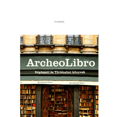
hirdetés