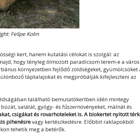
ght: Felipe Kolm
égi kert, hanem kutatási célokat is szolgál: az
majd, hogy tényleg ólmozott paradicsom terem-e a város
urbánus környezetben fejlődő zöldségeket, gyümölcsöket 
különböző táptalajokat és megpróbálják kifejleszteni az
édságában található bemutatókertben idén mintegy
 búzát, salátát, gyógy- és fűszernövényeket, málnát és
at, csigákat és rovarhoteleket is.
A biokertet nyitott tér
kis pihenésre
vagy kertészkedésre. Előbbit raklapokból
okon tehetik meg a betérők.