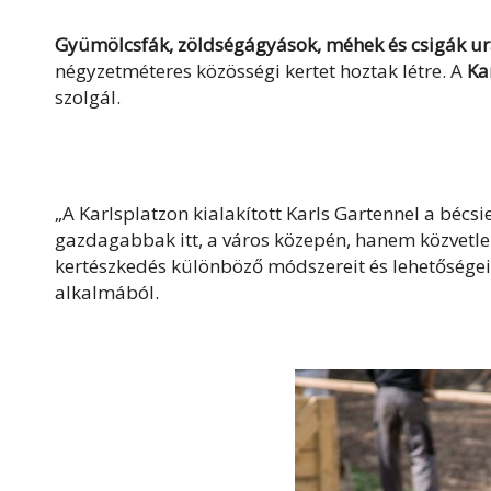
Gyümölcsfák, zöldségágyások, méhek és csigák ura
négyzetméteres közösségi kertet hoztak létre. A
Ka
szolgál.
„A Karlsplatzon kialakított Karls Gartennel a bécs
gazdagabbak itt, a város közepén, hanem közvetlen
kertészkedés különböző módszereit és lehetőségei
alkalmából.