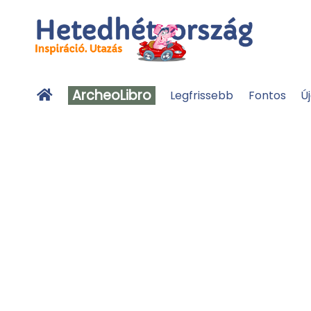
ArcheoLibro
Legfrissebb
Fontos
Ú