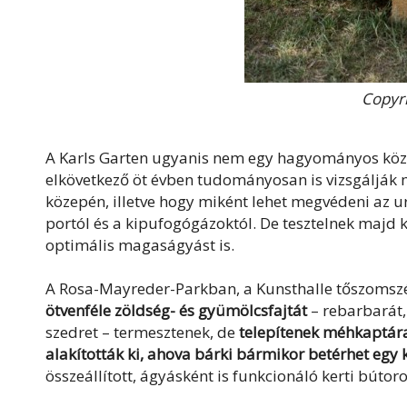
Copyri
A Karls Garten ugyanis nem egy hagyományos közöss
elkövetkező öt évben tudományosan is vizsgálják 
közepén, illetve hogy miként lehet megvédeni az 
portól és a kipufogógázoktól. De tesztelnek majd 
optimális magaságyást is.
A Rosa-Mayreder-Parkban, a Kunsthalle tőszomsz
ötvenféle zöldség- és gyümölcsfajtát
– rebarbarát,
szedret – termesztenek, de
telepítenek méhkaptárak
alakították ki, ahova bárki bármikor betérhet egy 
összeállított, ágyásként is funkcionáló kerti bútor