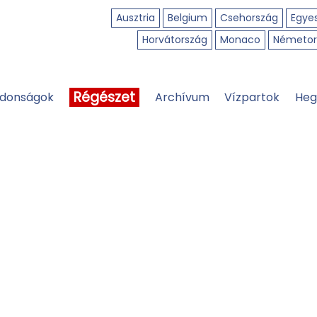
Ausztria
Belgium
Csehország
Egyes
Horvátország
Monaco
Németor
Régészet
jdonságok
Archívum
Vízpartok
Heg