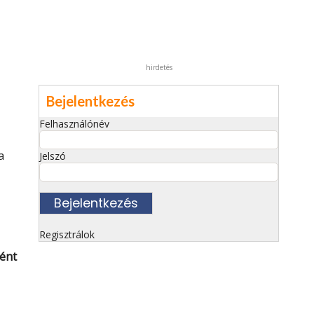
hirdetés
Bejelentkezés
Felhasználónév
a
Jelszó
Regisztrálok
ként