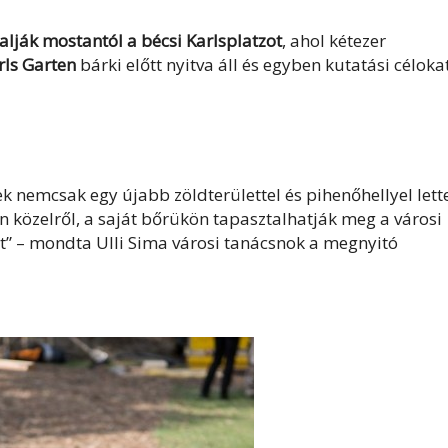
lják mostantól a bécsi Karlsplatzot
, ahol kétezer
rls Garten
bárki előtt nyitva áll és egyben kutatási célokat
iek nemcsak egy újabb zöldterülettel és pihenőhellyel lett
 közelről, a saját bőrükön tapasztalhatják meg a városi
t” – mondta Ulli Sima városi tanácsnok a megnyitó