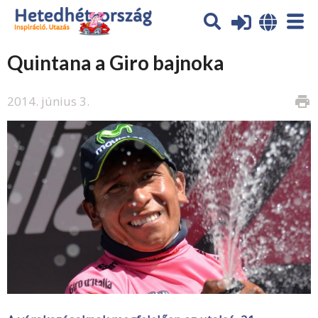
Quintana a Giro bajnoka
2014. június 3.
print