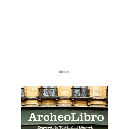
hirdetés