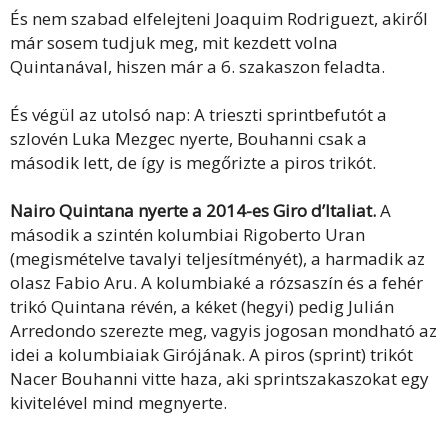
És nem szabad elfelejteni Joaquim Rodriguezt, akiről
már sosem tudjuk meg, mit kezdett volna
Quintanával, hiszen már a 6. szakaszon feladta.
És végül az utolsó nap: A trieszti sprintbefutót a
szlovén Luka Mezgec nyerte, Bouhanni csak a
második lett, de így is megőrizte a piros trikót.
Nairo Quintana nyerte a 2014-es Giro d’Italiat.
A
második a szintén kolumbiai Rigoberto Uran
(megismételve tavalyi teljesítményét), a harmadik az
olasz Fabio Aru. A kolumbiaké a rózsaszín és a fehér
trikó Quintana révén, a kéket (hegyi) pedig Julián
Arredondo szerezte meg, vagyis jogosan mondható az
idei a kolumbiaiak Girójának. A piros (sprint) trikót
Nacer Bouhanni vitte haza, aki sprintszakaszokat egy
kivitelével mind megnyerte.