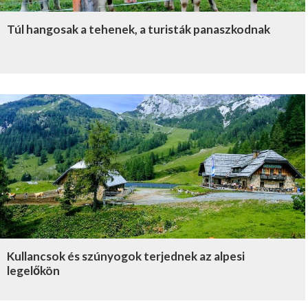
Túl hangosak a tehenek, a turisták panaszkodnak
Kullancsok és szúnyogok terjednek az alpesi
legelőkön