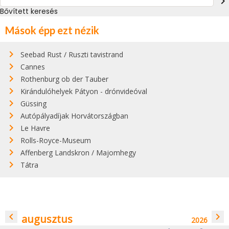
navigate_next
Bővített keresés
Mások épp ezt nézik
Seebad Rust / Ruszti tavistrand
Cannes
Rothenburg ob der Tauber
Kirándulóhelyek Pátyon - drónvideóval
Güssing
Autópályadíjak Horvátországban
Le Havre
Rolls-Royce-Museum
Affenberg Landskron / Majomhegy
Tátra
navigate_before
navigate_next
augusztus
2026