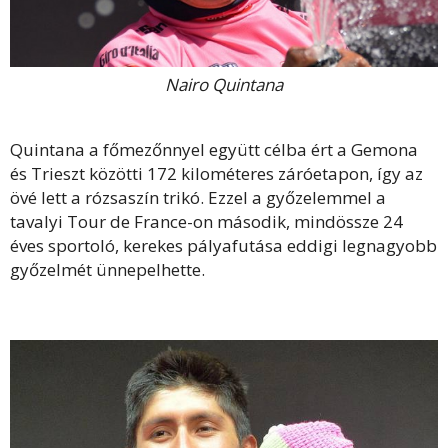
Nairo Quintana
Quintana a főmezőnnyel együtt célba ért a Gemona
és Trieszt közötti 172 kilométeres záróetapon, így az
övé lett a rózsaszín trikó. Ezzel a győzelemmel a
tavalyi Tour de France-on második, mindössze 24
éves sportoló, kerekes pályafutása eddigi legnagyobb
győzelmét ünnepelhette.