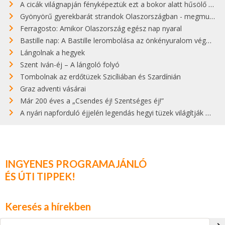
A cicák világnapján fényképeztük ezt a bokor alatt hűsölő cicát Kisorosziban
Gyönyörű gyerekbarát strandok Olaszországban - megmutatjuk a 15 legjobbat
Ferragosto: Amikor Olaszország egész nap nyaral
Bastille nap: A Bastille lerombolása az önkényuralom végét jelentette
Lángolnak a hegyek
Szent Iván-éj – A lángoló folyó
Tombolnak az erdőtüzek Szicíliában és Szardínián
Graz adventi vásárai
Már 200 éves a „Csendes éj! Szentséges éj!”
A nyári napforduló éjjelén legendás hegyi tüzek világítják meg Zugspitzét
INGYENES PROGRAMAJÁNLÓ
ÉS ÚTI TIPPEK!
Keresés a hírekben