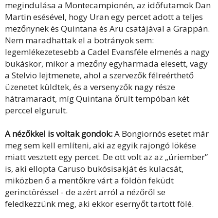
megindulása a Montecampionén, az időfutamok Dan
Martin esésével, hogy Uran egy percet adott a teljes
mezőnynek és Quintana és Aru csatájával a Grappán.
Nem maradhattak el a botrányok sem:
legemlékezetesebb a Cadel Evansféle elmenés a nagy
bukáskor, mikor a mezőny egyharmada elesett, vagy
a Stelvio lejtmenete, ahol a szervezők félreérthető
üzenetet küldtek, és a versenyzők nagy része
hátramaradt, míg Quintana őrült tempóban két
perccel elgurult.
A nézőkkel is voltak gondok:
A Bongiornós esetet már
meg sem kell említeni, aki az egyik rajongó lökése
miatt vesztett egy percet. De ott volt az az „úriember”
is, aki ellopta Caruso bukósisakját és kulacsát,
miközben ő a mentőkre várt a földön feküdt
gerinctöréssel - de azért arról a nézőről se
feledkezzünk meg, aki ekkor esernyőt tartott fölé.