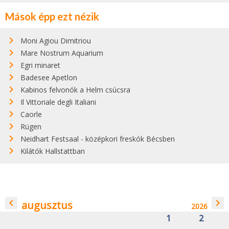
Mások épp ezt nézik
Moni Agiou Dimitriou
Mare Nostrum Aquarium
Egri minaret
Badesee Apetlon
Kabinos felvonók a Helm csúcsra
Il Vittoriale degli Italiani
Caorle
Rügen
Neidhart Festsaal - középkori freskók Bécsben
Kilátók Hallstattban
navigate_before
navigate_next
augusztus
2026
1
2