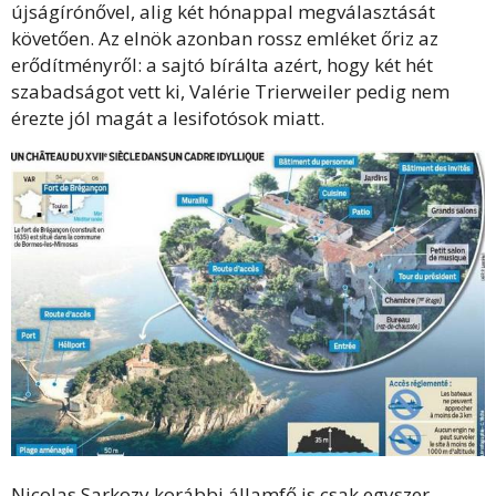
újságírónővel, alig két hónappal megválasztását
követően. Az elnök azonban rossz emléket őriz az
erődítményről: a sajtó bírálta azért, hogy két hét
szabadságot vett ki, Valérie Trierweiler pedig nem
érezte jól magát a lesifotósok miatt.
Nicolas Sarkozy korábbi államfő is csak egyszer