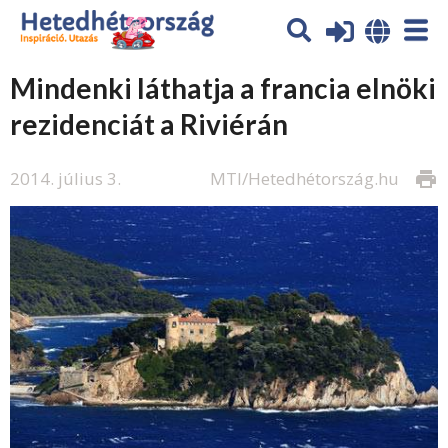
Mindenki láthatja a francia elnöki
rezidenciát a Riviérán
2014. július 3.
MTI/Hetedhétország.hu
print