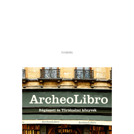
hirdetés