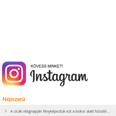
Népszerű
A cicák világnapján fényképeztük ezt a bokor alatt hűsölő cicát Kisorosziban