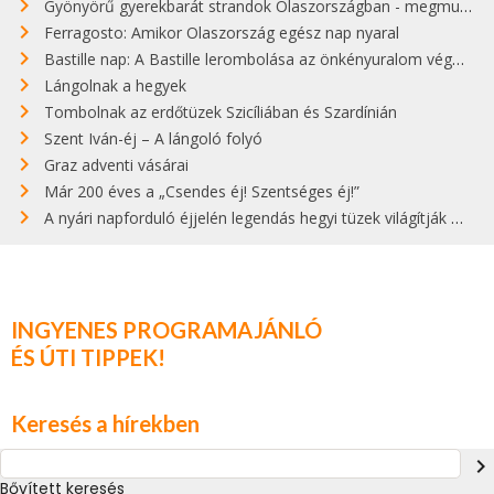
Gyönyörű gyerekbarát strandok Olaszországban - megmutatjuk a 15 legjobbat
Ferragosto: Amikor Olaszország egész nap nyaral
Bastille nap: A Bastille lerombolása az önkényuralom végét jelentette
Lángolnak a hegyek
Tombolnak az erdőtüzek Szicíliában és Szardínián
Szent Iván-éj – A lángoló folyó
Graz adventi vásárai
Már 200 éves a „Csendes éj! Szentséges éj!”
A nyári napforduló éjjelén legendás hegyi tüzek világítják meg Zugspitzét
INGYENES PROGRAMAJÁNLÓ
ÉS ÚTI TIPPEK!
Keresés a hírekben
navigate_next
Bővített keresés