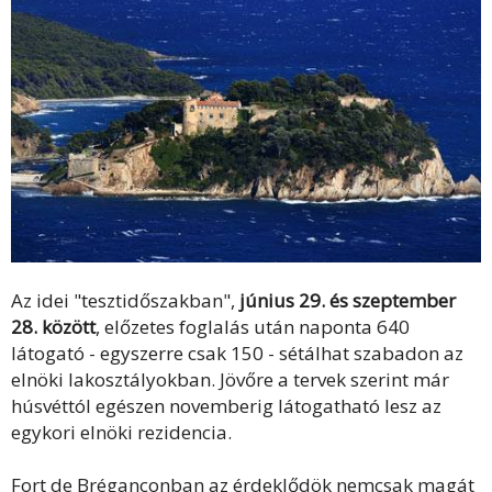
Az idei "tesztidőszakban",
június 29. és szeptember
28. között
, előzetes foglalás után naponta 640
látogató - egyszerre csak 150 - sétálhat szabadon az
elnöki lakosztályokban. Jövőre a tervek szerint már
húsvéttól egészen novemberig látogatható lesz az
egykori elnöki rezidencia.
Fort de Bréganconban az érdeklődök nemcsak magát