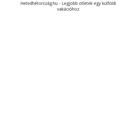
Hetedhétország.hu - Legjobb ötletek egy külföldi
vakációhoz