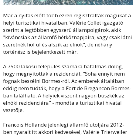
Már a nyitás előtt több ezren regisztrálták magukat a
helyi turisztikai hivatalban. Valérie Collet igazgató
szerint a legtöbben egyszerű állampolgárok, akik
"kíváncsiak az államfő hétköznapjaira, vagy csak látni
szeretnék hol ül és alszik az elnök", de néhány
történész is bejelentkezett már.
A 7500 lakosú település számára hatalmas dolog,
hogy megnyitották a rezidenciát. "Soha ennyit nem
fognak beszélni Bormes-ról. Az emberek általában
eddig nem tudták, hogy a Fort de Bregancon Bormes-
ban található. A helyiek viszont nagyon büszkék az
elnöki rezidenciára" - mondta a turisztikai hivatal
vezetője.
Francois Hollande jelenlegi államfő utoljára 2012-
ben nyaralt itt akkori kedvesével, Valérie Trierweiler