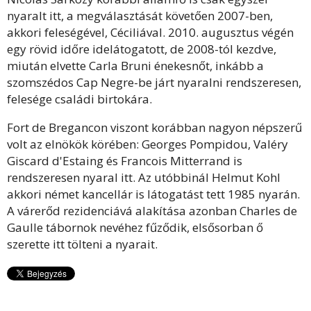
nyaralt itt, a megválasztását követően 2007-ben,
akkori feleségével, Céciliával. 2010. augusztus végén
egy rövid időre idelátogatott, de 2008-tól kezdve,
miután elvette Carla Bruni énekesnőt, inkább a
szomszédos Cap Negre-be járt nyaralni rendszeresen,
felesége családi birtokára.
Fort de Bregancon viszont korábban nagyon népszerű
volt az elnökök körében: Georges Pompidou, Valéry
Giscard d'Estaing és Francois Mitterrand is
rendszeresen nyaral itt. Az utóbbinál Helmut Kohl
akkori német kancellár is látogatást tett 1985 nyarán.
A várerőd rezidenciává alakítása azonban Charles de
Gaulle tábornok nevéhez fűződik, elsősorban ő
szerette itt tölteni a nyarait.