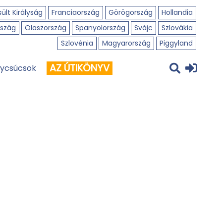
ült Királyság
Franciaország
Görögország
Hollandia
szág
Olaszország
Spanyolország
Svájc
Szlovákia
Szlovénia
Magyarország
Piggyland
AZ ÚTIKÖNYV
ycsúcsok