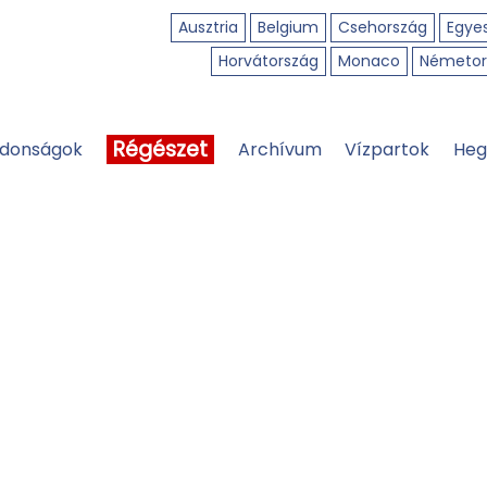
Ausztria
Belgium
Csehország
Egyes
Horvátország
Monaco
Németor
Régészet
jdonságok
Archívum
Vízpartok
Heg