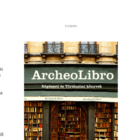
hirdetés
is
a
 a
ől