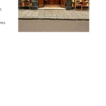
z.
nes.