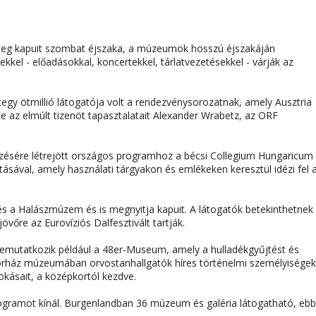
 meg kapuit szombat éjszaka, a múzeumok hosszú éjszakáján
kel - előadásokkal, koncertekkel, tárlatvezetésekkel - várják az
y ötmillió látogatója volt a rendezvénysorozatnak, amely Ausztria
e az elmúlt tizenöt tapasztalatait Alexander Wrabetz, az ORF
ezésére létrejött országos programhoz a bécsi Collegium Hungaricum 
ításával, amely használati tárgyakon és emlékeken keresztül idézi fel 
és a Halászmúzem és is megnyitja kapuit. A látogatók betekinthetnek
vőre az Eurovíziós Dalfesztivált tartják.
bemutatkozik például a 48er-Museum, amely a hulladékgyűjtést és
 Kórház múzeumában orvostanhallgatók híres történelmi személyiségek
kásait, a középkortól kezdve.
gramot kínál. Burgenlandban 36 múzeum és galéria látogatható, ebb