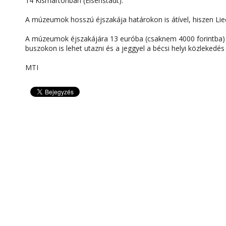
14 Kismartonban (Eisenstadt).
A múzeumok hosszú éjszakája határokon is átível, hiszen Li
A múzeumok éjszakájára 13 euróba (csaknem 4000 forintba) 
buszokon is lehet utazni és a jeggyel a bécsi helyi közlekedés
MTI