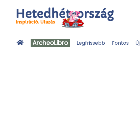
ArcheoLibro
Legfrissebb
Fontos
Ú