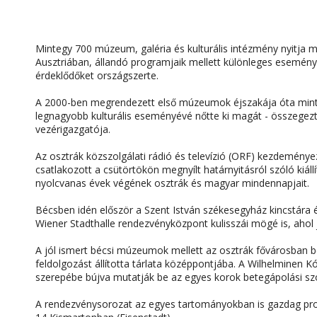
Mintegy 700 múzeum, galéria és kulturális intézmény nyitja
Ausztriában, állandó programjaik mellett különleges események
érdeklődőket országszerte.
A 2000-ben megrendezett első múzeumok éjszakája óta minteg
legnagyobb kulturális eseményévé nőtte ki magát - összegezt
vezérigazgatója.
Az osztrák közszolgálati rádió és televízió (ORF) kezdemény
csatlakozott a csütörtökön megnyílt határnyitásról szóló kiáll
nyolcvanas évek végének osztrák és magyar mindennapjait.
Bécsben idén először a Szent István székesegyház kincstára 
Wiener Stadthalle rendezvényközpont kulisszái mögé is, ahol jö
A jól ismert bécsi múzeumok mellett az osztrák fővárosban 
feldolgozást állította tárlata középpontjába. A Wilhelminen
szerepébe bújva mutatják be az egyes korok betegápolási szo
A rendezvénysorozat az egyes tartományokban is gazdag pro