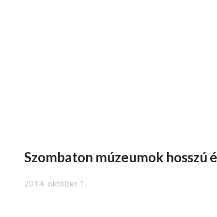
Szombaton múzeumok hosszú éj
2014. október 1.