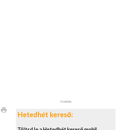
hirdetés
print
Hetedhét kereső:
Töltsd le a Hetedhét kereső mobil