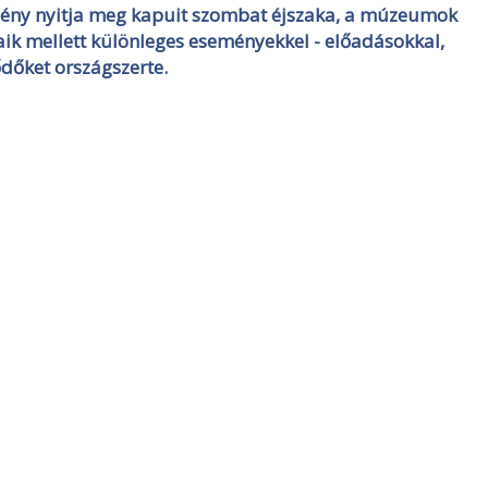
mény nyitja meg kapuit szombat éjszaka, a múzeumok
ik mellett különleges eseményekkel - előadásokkal,
ődőket országszerte.