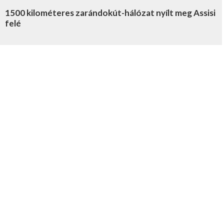
1500 kilométeres zarándokút-hálózat nyílt meg Assisi
felé