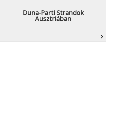
Duna-Parti Strandok
Ausztriában
navigate_next