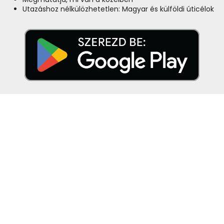
Utazáshoz nélkülözhetetlen: Magyar és külföldi úticélok