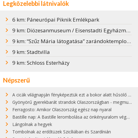
Legközelebbi látnivalók
6 km: Páneurópai Piknik Emlékpark
9 km: Diözesanmuseum / Eisenstadti Egyházmegyei Múzeum
9 km: “Szűz Mária látogatása” zarándoktemplom és a Haydn-mauzóleum
9 km: Stadtvilla
9 km: Schloss Esterházy
Népszerű
A cicák világnapján fényképeztük ezt a bokor alatt hűsölő cicát Kisorosziban
Gyönyörű gyerekbarát strandok Olaszországban - megmutatjuk a 15 legjobbat
Ferragosto: Amikor Olaszország egész nap nyaral
Bastille nap: A Bastille lerombolása az önkényuralom végét jelentette
Lángolnak a hegyek
Tombolnak az erdőtüzek Szicíliában és Szardínián