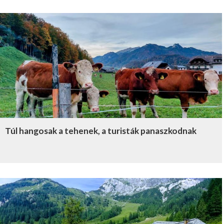
Túl hangosak a tehenek, a turisták panaszkodnak