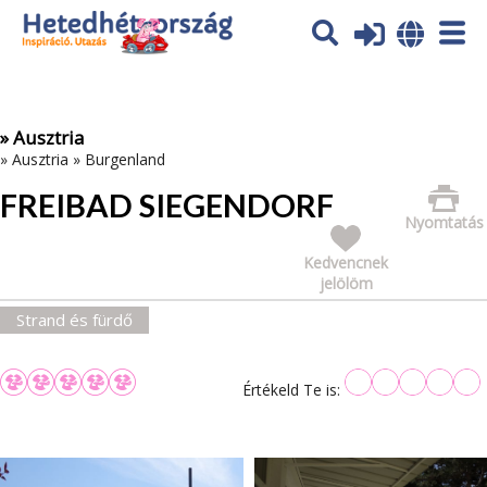
Az oldal sütiket (cookies) használ. További tájékoztatás itt:
Adatvédelmi tájékoztató
Ok
» Ausztria
»
Ausztria
»
Burgenland
FREIBAD SIEGENDORF
Nyomtatás
Kedvencnek
jelölöm
Strand és fürdő
Értékeld Te is: