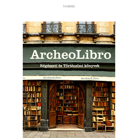
hirdetés