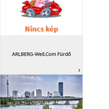
ARLBERG-Well.com Fürdő
navigate_next