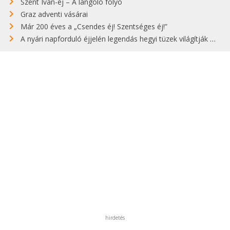
Szent Iván-éj – A lángoló folyó
Graz adventi vásárai
Már 200 éves a „Csendes éj! Szentséges éj!”
A nyári napforduló éjjelén legendás hegyi tüzek világítják meg Zugspitzét
hirdetés