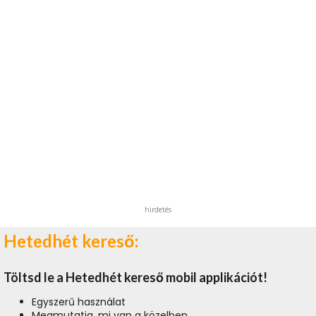
hirdetés
Hetedhét kereső:
Töltsd le a Hetedhét kereső mobil applikációt!
Egyszerű használat
Megmutatja, mi van a közelben