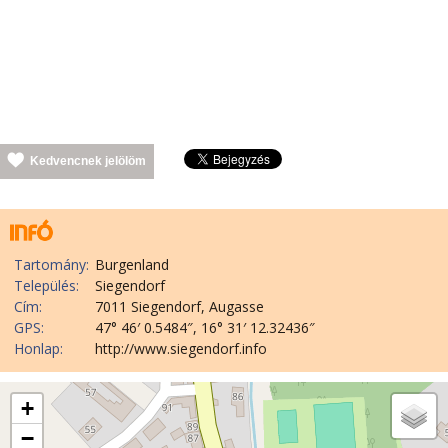
Kedvencnek jelölöm
Tartomány:
Burgenland
Település:
Siegendorf
Cím:
7011 Siegendorf, Augasse
GPS:
47° 46′ 0.5484″, 16° 31′ 12.32436″
Honlap:
http://www.siegendorf.info
+
−