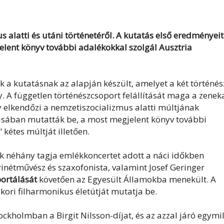
 alatti és utáni történetéről. A kutatás első eredményeit
ent könyv további adalékokkal szolgál Ausztria
 a kutatásnak az alapján készült, amelyet a két történés
y. A független történészcsoport felállítását maga a zenek
 elkendőzi a nemzetiszocializmus alatti múltjának
iusában mutatták be, a most megjelent könyv további
kétes múltját illetően.
 néhány tagja emlékkoncertet adott a náci időkben
rinétművész és szaxofonista, valamint Josef Geringer
ortálását
követően az Egyesült Államokba menekült. A
ykori filharmonikus életútját mutatja be.
ockholmban a Birgit Nilsson-díjat, és az azzal járó egymil