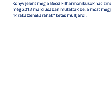
Könyv jelent meg a Bécsi Filharmonikusok nácizmus
még 2013 márciusában mutatták be, a most megjel
"kirakatzenekarának" kétes múltjáról.