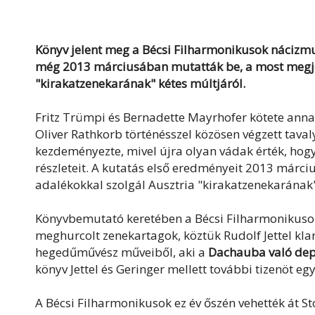
Könyv jelent meg a Bécsi Filharmonikusok nácizmus
még 2013 márciusában mutatták be, a most megjel
"kirakatzenekarának" kétes múltjáról.
Fritz Trümpi és Bernadette Mayrhofer kötete annak
Oliver Rathkorb történésszel közösen végzett taval
kezdeményezte, mivel újra olyan vádak érték, hogy
részleteit. A kutatás első eredményeit 2013 márc
adalékokkal szolgál Ausztria "kirakatzenekarának" 
Könyvbemutató keretében a Bécsi Filharmonikusok
meghurcolt zenekartagok, köztük Rudolf Jettel kla
hegedűművész műveiből, aki a
Dachauba való dep
könyv Jettel és Geringer mellett további tizenöt eg
A Bécsi Filharmonikusok ez év őszén vehették át St