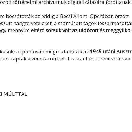
között történelmi archívumuk digitalizálására fordítanak.
re bocsátották az eddig a Bécsi Állami Operában őrzött
észült hangfelvételeket, a száműzött tagok leszármazotta
 hogy mennyire
eltérő sorsuk volt az üldözött és meggyilkol
onikusoknál pontosan megmutatkozik az
1945 utáni Ausztr
ciót kaptak a zenekaron belül is, az elűzött zenésztársak
CI MÚLTTAL