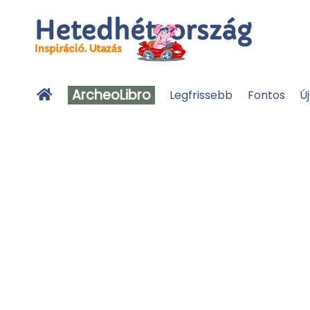
ArcheoLibro
Legfrissebb
Fontos
Ú