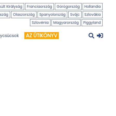
ült Királyság
Franciaország
Görögország
Hollandia
szág
Olaszország
Spanyolország
Svájc
Szlovákia
Szlovénia
Magyarország
Piggyland
AZ ÚTIKÖNYV
ycsúcsok