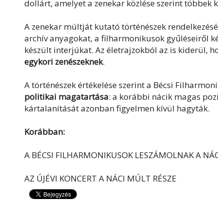
dollárt, amelyet a zenekar közlése szerint többek 
A zenekar múltját kutató történészek rendelkezésé
archív anyagokat, a filharmonikusok gyűléseiről k
készült interjúkat. Az életrajzokból az is kiderül,
egykori zenészeknek
.
A történészek értékelése szerint a Bécsi Filharm
politikai magatartása
: a korábbi nácik magas pozí
kártalanítását azonban figyelmen kívül hagyták.
Korábban:
A BÉCSI FILHARMONIKUSOK LESZÁMOLNAK A NÁ
AZ ÚJÉVI KONCERT A NÁCI MÚLT RÉSZE