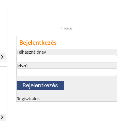
hirdetés
Bejelentkezés
Felhasználónév
vigate_next
Jelszó
Regisztrálok
vigate_next