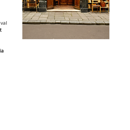
ival
t
ia