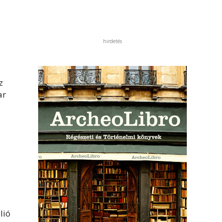
hirdetés
z
ar
lió