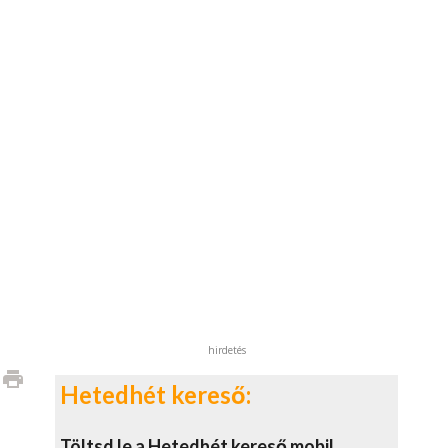
hirdetés
print
Hetedhét kereső:
Töltsd le a Hetedhét kereső mobil