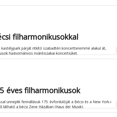
écsi filharmonikusokkal
 kastélypark párját ritkító szabadtéri koncertteremmé alakul át,
na
ikusok hagyományos nyáréjszakai koncertjüket.
5 éves filharmonikusok
sal ünneplik fennállásuk 175. évfordulóját a Bécsi és a New York-i
na
tól látható a bécsi Zene Házában (Haus der Musik).