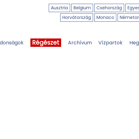
Ausztria
Belgium
Csehország
Egyes
Horvátország
Monaco
Németor
Régészet
jdonságok
Archívum
Vízpartok
Heg