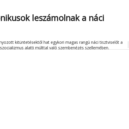
onikusok leszámolnak a náci
ozott kitüntetésektől hat egykori magas rangú náci tisztviselőt a
na
szocializmus alatti múlttal való szembenézés szellemében.