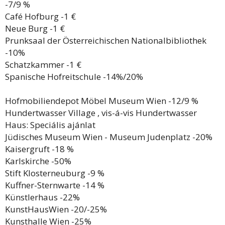
-7/9 %
Café Hofburg -1 €
Neue Burg -1 €
Prunksaal der Österreichischen Nationalbibliothek
-10%
Schatzkammer -1 €
Spanische Hofreitschule -14%/20%
Hofmobiliendepot Möbel Museum Wien -12/9 %
Hundertwasser Village , vis-á-vis Hundertwasser
Haus: Speciális ajánlat
Jüdisches Museum Wien - Museum Judenplatz -20%
Kaisergruft -18 %
Karlskirche -50%
Stift Klosterneuburg -9 %
Kuffner-Sternwarte -14 %
Künstlerhaus -22%
KunstHausWien -20/-25%
Kunsthalle Wien -25%