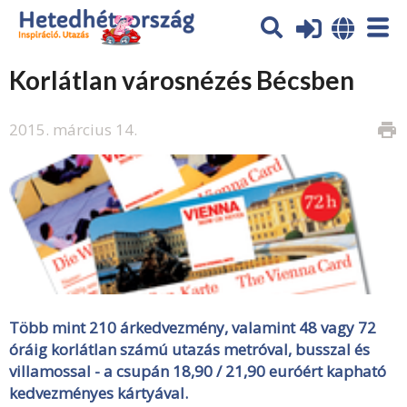
Korlátlan városnézés Bécsben
2015. március 14.
print
Több mint 210 árkedvezmény, valamint 48 vagy 72
óráig korlátlan számú utazás metróval, busszal és
villamossal - a csupán 18,90 / 21,90 euróért kapható
kedvezményes kártyával.