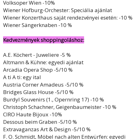
Volksoper Wien -10%
Wiener Hofburg-Orchester: Speciália ajánlat
Wiener Konzerthaus saját rendezvényei esetén: -10 %
Wiener Sängerknaben -10 %
Kedvezmények shoppingoláshoz:
A.E. Köchert - Juweliere -5 %
Altmann & Kühne: egyedi ajánlat
Arcadia Opera Shop -5/10 %
A ti A ti: egy ital
Austria Corner Amadeus -5/10 %
Bridges Glass House -5/10 %
Burdyl Souvenirs (1., Opernring 17) -10 %
Christoph Schachner, Geigenbaumeister -10 %
CIRO Haute Bijoux -10%
Dessous beim Graben -5/10 %
Extravaganzas Art & Design -5/10 %
F. O. Schmidt, Möbel nach alten Entwürfen: egyedi