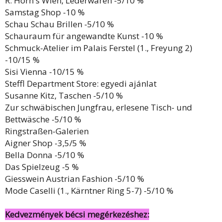
R. Horn's Wien, Lederwaren -5/10 %
Samstag Shop -10 %
Schau Schau Brillen -5/10 %
Schauraum für angewandte Kunst -10 %
Schmuck-Atelier im Palais Ferstel (1., Freyung 2)
-10/15 %
Sisi Vienna -10/15 %
Steffl Department Store: egyedi ajánlat
Susanne Kitz, Taschen -5/10 %
Zur schwäbischen Jungfrau, erlesene Tisch- und
Bettwäsche -5/10 %
Ringstraßen-Galerien
Aigner Shop -3,5/5 %
Bella Donna -5/10 %
Das Spielzeug -5 %
Giesswein Austrian Fashion -5/10 %
Mode Caselli (1., Kärntner Ring 5-7) -5/10 %
Kedvezmények bécsi megérkezéshez: