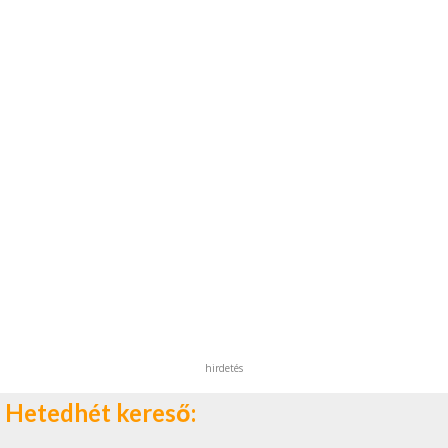
hirdetés
Hetedhét kereső: