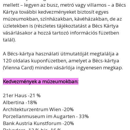
mellett – legyen az busz, metró vagy villamos – a Bécs
Kártya további kedvezményeket biztosít egyes
múzeumokban, színházakban, kávéházakban, de az
üzletekben is (részletes tájékoztatást a Bécs Kártya
vásárlásakor a hozzá tartozó információs füzetben
talál).
A Bécs-kártya használati útmutatóját megtalálja a
120 oldalas kuponfüzetben, amelyet a Bécs-kártya
(Vienna Card) minden vásárlója ingyenesen megkap.
Kedvezmények a múzeumokban:
21er Haus -21 %
Albertina -18%
Architekturzentrum Wien -20%
Porzellanmuseum im Augarten - 33%
Bank Austria Kunstforum -20%