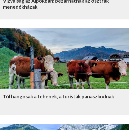
Vízválság az Alpokban: bezárhatnak az osztrák
menedékházak
Túl hangosak a tehenek, a turisták panaszkodnak