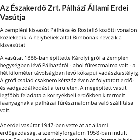
Az Északerdő Zrt. Pálházi Állami Erdei
Vasútja
A zempléni kisvasút Pálháza és Rostalló közötti vonalon
közlekedik. A helybéliek által Bimbónak nevezik a
kisvasútat.
A vasútat 1888-ban építtette Károlyi gróf a Zemplén
hegységben lévő Pálházától - ahol fűrészmalma volt - a
hét kilométer távolságban lévő kőkapui vadászkastélyig.
A grófi család csaknem kétszáz éven át folytatott erdő-
és vadgazdálkodást a területen. A megépített vasút
legfőbb feladata a környékbeli erdőkben kitermelt
faanyagnak a pálházai fűrészmalomba való szállítása
volt.
Az erdei vasútat 1947-ben vette át az állami
erdőgazdaság, a személyforgalom 1958-ban indult