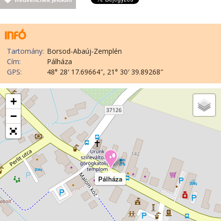
Tartomány:
Borsod-Abaúj-Zemplén
Cím:
Pálháza
GPS:
48° 28′ 17.69664″, 21° 30′ 39.89268″
+
−
Pálháza