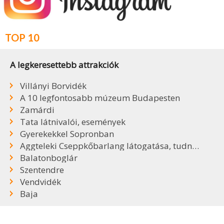
TOP 10
A legkeresettebb attrakciók
Villányi Borvidék
A 10 legfontosabb múzeum Budapesten
Zamárdi
Tata látnivalói, események
Gyerekekkel Sopronban
Aggteleki Cseppkőbarlang látogatása, tudnivalók
Balatonboglár
Szentendre
Vendvidék
Baja