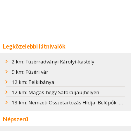
Legközelebbi látnivalók
2 km: Füzérradványi Károlyi-kastély
9 km: Füzéri vár
12 km: Telkibánya
12 km: Magas-hegy Sátoraljaújhelyen
13 km: Nemzeti Összetartozás Hídja: Belépők, parkolás, hasznos infók
Népszerű