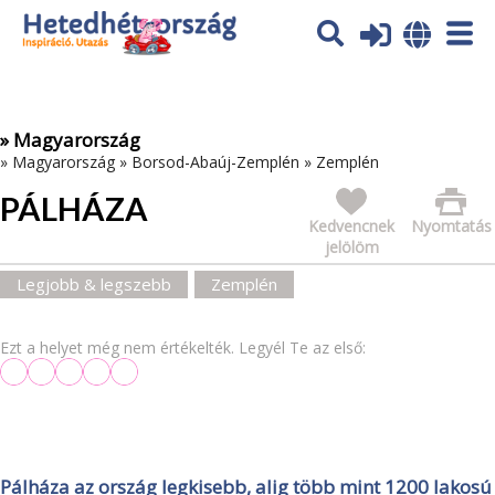
Az oldal sütiket (cookies) használ. További tájékoztatás itt:
Adatvédelmi tájékoztató
Ok
» Magyarország
»
Magyarország
»
Borsod-Abaúj-Zemplén
»
Zemplén
PÁLHÁZA
Kedvencnek
Nyomtatás
jelölöm
Legjobb & legszebb
Zemplén
Ezt a helyet még nem értékelték. Legyél Te az első:
Pálháza az ország legkisebb, alig több mint 1200 lakosú