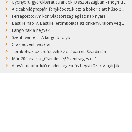
Gyönyörű gyerekbarát strandok Olaszországban - megmutatjuk a 15 legjobbat
A cicák világnapján fényképeztük ezt a bokor alatt hűsölő cicát Kisorosziban
Ferragosto: Amikor Olaszország egész nap nyaral
Bastille nap: A Bastille lerombolása az önkényuralom végét jelentette
Lángolnak a hegyek
Szent Iván-éj – A lángoló folyó
Graz adventi vásárai
Tombolnak az erdőtüzek Szicíliában és Szardínián
Már 200 éves a „Csendes éj! Szentséges éj!”
A nyári napforduló éjjelén legendás hegyi tüzek világítják meg Zugspitzét