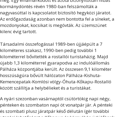
meg. Egy elhamarkodott és azóta bizonyítottan hibás
kormánydöntés révén 1980-ban felszámolták a
nagyvasúttal is kapcsolatot biztosító hegyközi járatot.
Az erdőgazdaság azonban nem bontotta fel a síneket, a
mozdonyokat, kocsikat is megóvták. Az üzemszünet
kilenc évig tartott.
Társadalmi összefogással 1989-ben újjáépült a 7
kilométeres szakasz, 1990-ben pedig további 1
kilométerrel bővítették a rostallói turistaházig. Majd
újabb 1,3 kilométerrel gyarapodva az indulóállomás
Pálháza központjába került. Az összesen 9,1 kilométer
hosszúságúra bővült hálózaton Pálháza-Kishuta-
Kemencepatak-Komlósi völgy-Óhuta-Kőkapu-Rostalló
között szállítja a helybélieket és a turistákat.
A nyári szezonban vasárnaptól csütörtökig napi négy,
pénteken és szombaton napi öt vonatpár jár. A pénteki
és szombati plusz járatpár késő délután ígér további