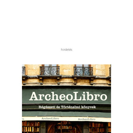
hirdetés