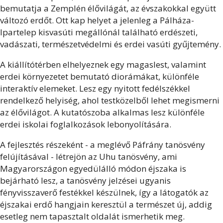
bemutatja a Zemplén élővilágát, az évszakokkal együtt
változó erdőt. Ott kap helyet a jelenleg a Pálháza-
Ipartelep kisvasúti megállónál található erdészeti,
vadászati, természetvédelmi és erdei vasúti gyűjtemény.
A kiállítótérben elhelyeznek egy magaslest, valamint
erdei környezetet bemutató diorámákat, különféle
interaktív elemeket. Lesz egy nyitott fedélszékkel
rendelkező helyiség, ahol testközelből lehet megismerni
az élővilágot. A kutatószoba alkalmas lesz különféle
erdei iskolai foglalkozások lebonyolítására.
A fejlesztés részeként - a meglévő Páfrány tanösvény
felújításával - létrejön az Uhu tanösvény, ami
Magyarországon egyedülálló módon éjszaka is
bejárható lesz, a tanösvény jelzései ugyanis
fényvisszaverő festékkel készülnek, így a látogatók az
éjszakai erdő hangjain keresztül a természet új, addig
esetleg nem tapasztalt oldalát ismerhetik meg.