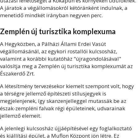
utazási lehetőséget a Kőkapun és környékén üdülőknek.
A járatok a végállomásokról kétóránként indulnak, a
menetidő mindkét irányban negyven perc.
Zemplén új turisztika komplexuma
A Hegyközben, a Pálházi Állami Erdei Vasút
végállomásánál, az egykori rostallói kulcsosház,
valamint a korábbi kutatóház "újragondolásával"
valósítja meg a Zemplén új turisztika komplexumát az
Északerdő Zrt.
A létesítmény tervezésekor kiemelt szempont volt, hogy
a térségre jellemző építészeti stílusjegyek is
megjelenjenek, így skanzenjelleggel mutassák be az
észak-zempléni falvak régi épületeinek, udvarainak
jellemző elemeit.
A jelenlegi kulcsosház újjáépítésével egy foglalkoztató
és kiállítási épület, a Muflon Központ jön létre. Ez