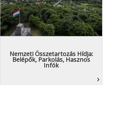
Nemzeti Összetartozás Hídja:
Belépők, Parkolás, Hasznos
Infók
navigate_next