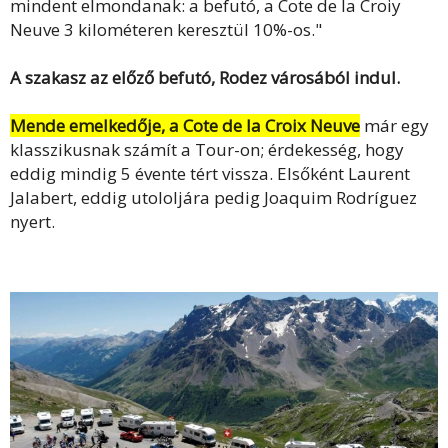
mindent elmondanak: a befutó, a Cote de la Croiy
Neuve 3 kilométeren keresztül 10%-os."
A szakasz az előző befutó, Rodez városából indul.
Mende emelkedője, a Cote de la Croix Neuve
már egy
klasszikusnak számít a Tour-on; érdekesség, hogy
eddig mindig 5 évente tért vissza. Elsőként Laurent
Jalabert, eddig utololjára pedig Joaquim Rodríguez
nyert.