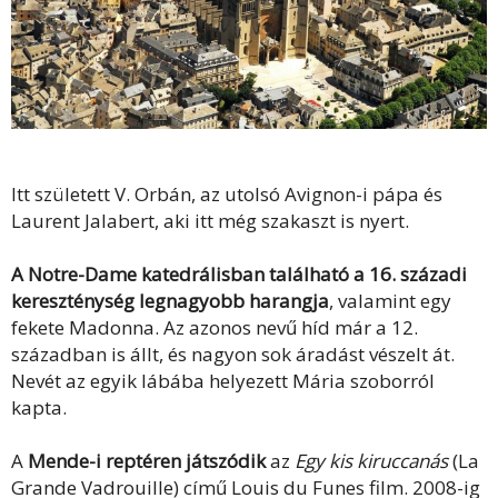
Itt született V. Orbán, az utolsó Avignon-i pápa és
Laurent Jalabert, aki itt még szakaszt is nyert.
A Notre-Dame katedrálisban található a 16. századi
kereszténység legnagyobb harangja
, valamint egy
fekete Madonna. Az azonos nevű híd már a 12.
században is állt, és nagyon sok áradást vészelt át.
Nevét az egyik lábába helyezett Mária szoborról
kapta.
A
Mende-i reptéren játszódik
az
Egy kis kiruccanás
(La
Grande Vadrouille) című Louis du Funes film. 2008-ig