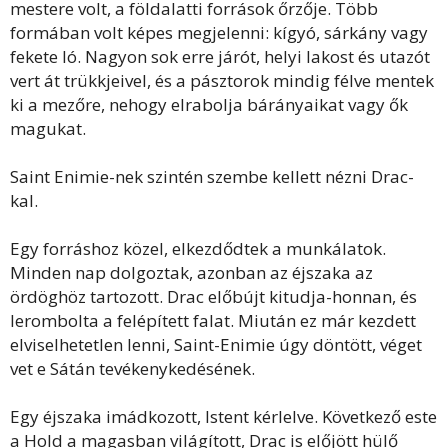
mestere volt, a földalatti források őrzője. Több
formában volt képes megjelenni: kígyó, sárkány vagy
fekete ló. Nagyon sok erre járót, helyi lakost és utazót
vert át trükkjeivel, és a pásztorok mindig félve mentek
ki a mezőre, nehogy elrabolja bárányaikat vagy ők
magukat.
Saint Enimie-nek szintén szembe kellett nézni Drac-
kal.
Egy forráshoz közel, elkezdődtek a munkálatok.
Minden nap dolgoztak, azonban az éjszaka az
ördöghöz tartozott. Drac előbújt kitudja-honnan, és
lerombolta a felépített falat. Miután ez már kezdett
elviselhetetlen lenni, Saint-Enimie úgy döntött, véget
vet e Sátán tevékenykedésének.
Egy éjszaka imádkozott, Istent kérlelve. Következő este
a Hold a magasban világított, Drac is előjött hülő