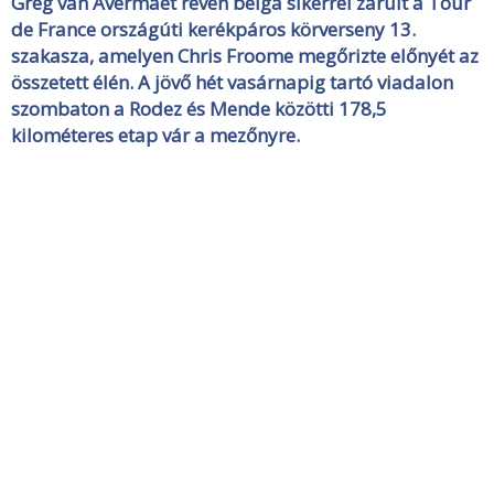
Greg van Avermaet révén belga sikerrel zárult a Tour
de France országúti kerékpáros körverseny 13.
szakasza, amelyen Chris Froome megőrizte előnyét az
összetett élén. A jövő hét vasárnapig tartó viadalon
szombaton a Rodez és Mende közötti 178,5
kilométeres etap vár a mezőnyre.