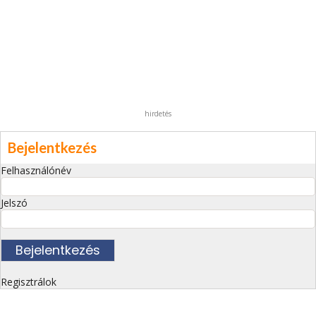
hirdetés
Bejelentkezés
Felhasználónév
Jelszó
Regisztrálok