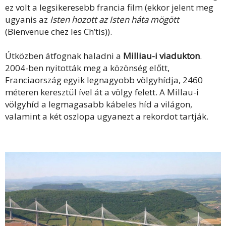
ez volt a legsikeresebb francia film (ekkor jelent meg
ugyanis az
Isten hozott az Isten háta mögött
(Bienvenue chez les Ch’tis)).
Útközben átfognak haladni a
Milliau-i viadukton
.
2004-ben nyitották meg a közönség előtt,
Franciaország egyik legnagyobb völgyhídja, 2460
méteren keresztül ível át a völgy felett. A Millau-i
völgyhíd a legmagasabb kábeles híd a világon,
valamint a két oszlopa ugyanezt a rekordot tartják.