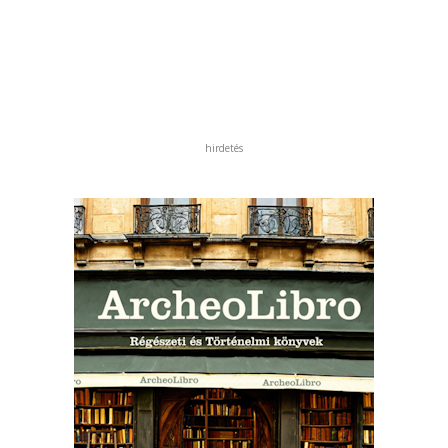
hirdetés