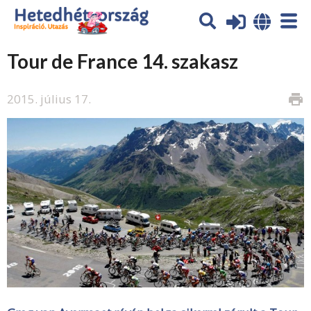
Tour de France 14. szakasz
2015. július 17.
print