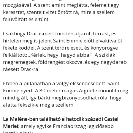
mozgásával. A szent amint meglátta, felemelt egy
keresztet, szentelt vizet öntött rá, mire a szellem
felüvöltött és eltűnt.
Csakhogy Drac ismert minden átjárót, forrást, és
hirtelen meg is jelent Saint Enimie előtt elvakítva őt
fekete köddel. A szent térdre esett, és könyörögve
felkiáltott: „Kérlek, hegy, hagyd abba!”. A sziklák
megremegtek, földrengést okozva, és egy nagydarab
ráesett Drac-ra.
Ebben a pillanatban a völgy elcsendesedett: Saint-
Enimie nyert. A 80 méter magas Aiguille monolit még
mindig áll, így bárki megbizonyosodhat róla, hogy
alatta fekszik-e még a szellem.
La Maléne-ben található a hatodik századi Castel
Merlet
, amely egyike Franciaország legidősebb