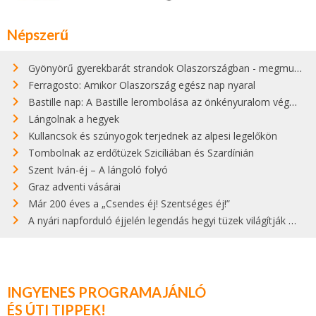
Népszerű
Gyönyörű gyerekbarát strandok Olaszországban - megmutatjuk a 15 legjobbat
Ferragosto: Amikor Olaszország egész nap nyaral
Bastille nap: A Bastille lerombolása az önkényuralom végét jelentette
Lángolnak a hegyek
Kullancsok és szúnyogok terjednek az alpesi legelőkön
Tombolnak az erdőtüzek Szicíliában és Szardínián
Szent Iván-éj – A lángoló folyó
Graz adventi vásárai
Már 200 éves a „Csendes éj! Szentséges éj!”
A nyári napforduló éjjelén legendás hegyi tüzek világítják meg Zugspitzét
INGYENES PROGRAMAJÁNLÓ
ÉS ÚTI TIPPEK!