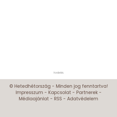
hirdetés
© Hetedhétország - Minden jog fenntartva!
Impresszum
-
Kapcsolat
-
Partnerek
-
Médiaajánlat
-
RSS
-
Adatvédelem