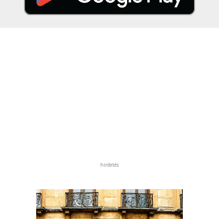
hirdetés