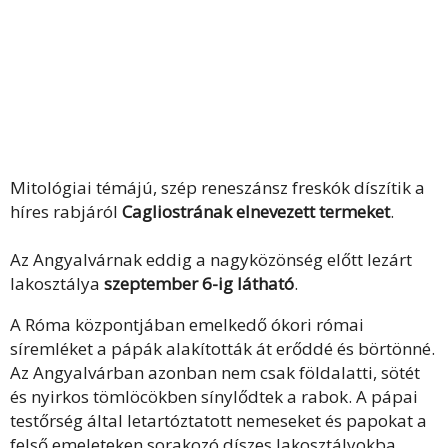
Mitológiai témájú, szép reneszánsz freskók díszítik a
híres rabjáról
Cagliostrának elnevezett termeket
.
Az Angyalvárnak eddig a nagyközönség előtt lezárt
lakosztálya
szeptember 6-ig látható
.
A Róma központjában emelkedő ókori római
síremléket a pápák alakították át erőddé és börtönné.
Az Angyalvárban azonban nem csak földalatti, sötét
és nyirkos tömlöcökben sínylődtek a rabok. A pápai
testőrség által letartóztatott nemeseket és papokat a
felső emeleteken sorakozó díszes lakosztályokba