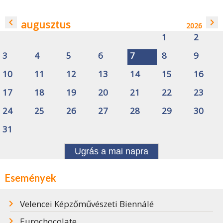
navigate_before
navigate_next
augusztus
2026
1
2
3
4
5
6
7
8
9
10
11
12
13
14
15
16
17
18
19
20
21
22
23
24
25
26
27
28
29
30
31
Ugrás a mai napra
Események
Velencei Képzőművészeti Biennálé
Eurochocolate