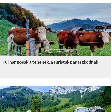
Túl hangosak a tehenek, a turisták panaszkodnak