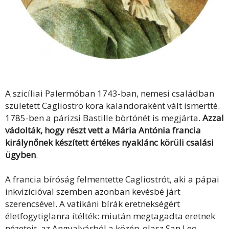
A szicíliai Palermóban 1743-ban, nemesi családban
született Cagliostro kora kalandoraként vált ismertté.
1785-ben a párizsi Bastille börtönét is megjárta.
Azzal
vádolták, hogy részt vett a Mária Antónia francia
királynőnek készített értékes nyaklánc körüli csalási
ügyben
.
A francia bíróság felmentette Cagliostrót, aki a pápai
inkvizícióval szemben azonban kevésbé járt
szerencsével. A vatikáni bírák eretnekségért
életfogytiglanra ítélték: miután megtagadta eretnek
nézeteit, az Angyalvárból a közép-olasz San Leo