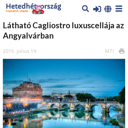
Látható Cagliostro luxuscellája az
Angyalvárban
2015. július 19.
MTI
print