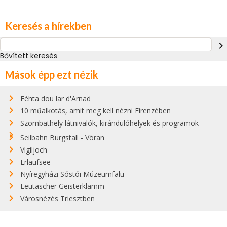
Keresés a hírekben
navigate_next
Bővített keresés
Mások épp ezt nézik
Féhta dou lar d'Arnad
10 műalkotás, amit meg kell nézni Firenzében
Szombathely látnivalók, kirándulóhelyek és programok
Seilbahn Burgstall - Vöran
Vigiljoch
Erlaufsee
Nyíregyházi Sóstói Múzeumfalu
Leutascher Geisterklamm
Városnézés Triesztben