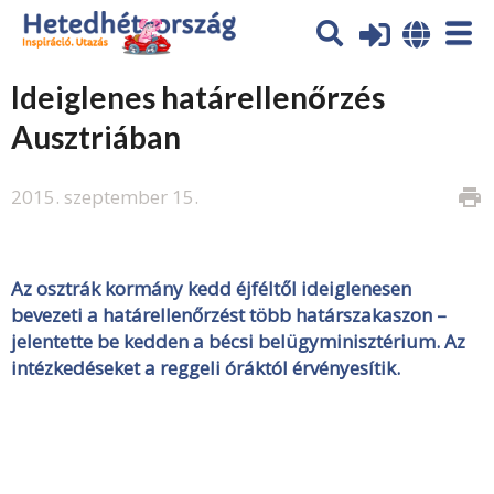
Ideiglenes határellenőrzés
Ausztriában
2015. szeptember 15.
print
Az osztrák kormány kedd éjféltől ideiglenesen
bevezeti a határellenőrzést több határszakaszon –
jelentette be kedden a bécsi belügyminisztérium. Az
intézkedéseket a reggeli óráktól érvényesítik.