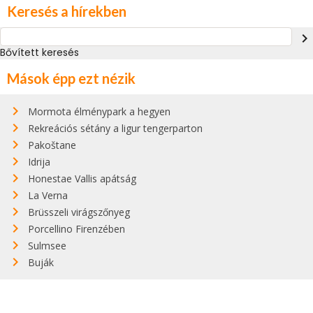
Keresés a hírekben
navigate_next
Bővített keresés
Mások épp ezt nézik
Mormota élménypark a hegyen
Rekreációs sétány a ligur tengerparton
Pakoštane
Idrija
Honestae Vallis apátság
La Verna
Brüsszeli virágszőnyeg
Porcellino Firenzében
Sulmsee
Buják