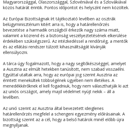
Magyarországgal, Olaszországgal, Szlovéniával és a Szlovákiával
közös határát érintik. Pontos időpontot és helyszínt nem közöltek.
Az Európai Bizottságnak írt tájékoztató levélben az osztrák
belügyminisztérium kitért arra is, hogy a határellenőrzés
bevezetése a harmadik országból érkezők nagy száma miatt,
valamint a közrend és a biztonság veszélyeztetésének elkerülése
érdekében szükségszerű. Az intézkedéssel a rendőrség, a mentők
és az ellátási rendszer túlzott kihasználtságát kívánják
ellensúlyozni.
A tárca úgy fogalmazott, hogy a nagy segítőkészséggel, amelyet
a Ausztria az elmúlt hetekben tanúsított, nem szabad visszaélni.
Egyúttal utaltak arra, hogy az európai jog szerint Ausztria az
érintett menekültek többségének ügyében nem illetékes. A
menedékkérőknek el kell fogadniuk, hogy nem választhatják ki azt
az uniós országot, amely majd védelmet nyújt nekik – áll a
levélben.
Az unió szerint az Ausztria által bevezetett ideiglenes
határellenőrzés megfelel a schengeni egyezmény előírásainak. A
bizottság szerint az a cél, hogy a belső határok minél előbb újra
megnyíljanak.