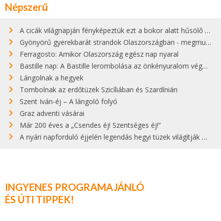
Népszerű
A cicák világnapján fényképeztük ezt a bokor alatt hűsölő cicát Kisorosziban
Gyönyörű gyerekbarát strandok Olaszországban - megmutatjuk a 15 legjobbat
Ferragosto: Amikor Olaszország egész nap nyaral
Bastille nap: A Bastille lerombolása az önkényuralom végét jelentette
Lángolnak a hegyek
Tombolnak az erdőtüzek Szicíliában és Szardínián
Szent Iván-éj – A lángoló folyó
Graz adventi vásárai
Már 200 éves a „Csendes éj! Szentséges éj!”
A nyári napforduló éjjelén legendás hegyi tüzek világítják meg Zugspitzét
INGYENES PROGRAMAJÁNLÓ
ÉS ÚTI TIPPEK!