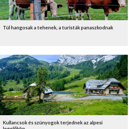
Túl hangosak a tehenek, a turisták panaszkodnak
Kullancsok és szúnyogok terjednek az alpesi
legelőkön