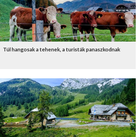
Túl hangosak a tehenek, a turisták panaszkodnak