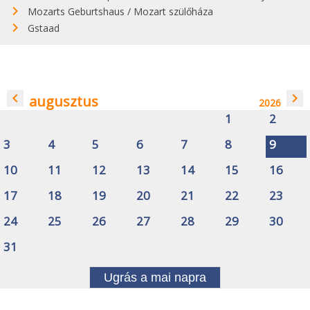
Mozarts Geburtshaus / Mozart szülőháza
Gstaad
navigate_before
navigate_next
augusztus
2026
1
2
3
4
5
6
7
8
9
10
11
12
13
14
15
16
17
18
19
20
21
22
23
24
25
26
27
28
29
30
31
Ugrás a mai napra