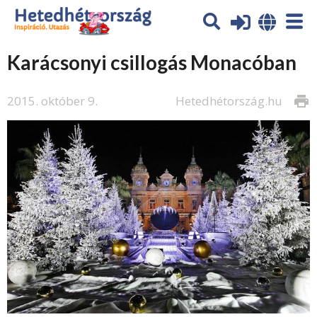
Karácsonyi csillogás Monacóban
2015. október 9.
Hetedhétország.hu
print