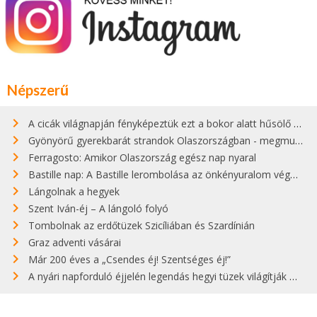
Népszerű
A cicák világnapján fényképeztük ezt a bokor alatt hűsölő cicát Kisorosziban
Gyönyörű gyerekbarát strandok Olaszországban - megmutatjuk a 15 legjobbat
Ferragosto: Amikor Olaszország egész nap nyaral
Bastille nap: A Bastille lerombolása az önkényuralom végét jelentette
Lángolnak a hegyek
Szent Iván-éj – A lángoló folyó
Tombolnak az erdőtüzek Szicíliában és Szardínián
Graz adventi vásárai
Már 200 éves a „Csendes éj! Szentséges éj!”
A nyári napforduló éjjelén legendás hegyi tüzek világítják meg Zugspitzét