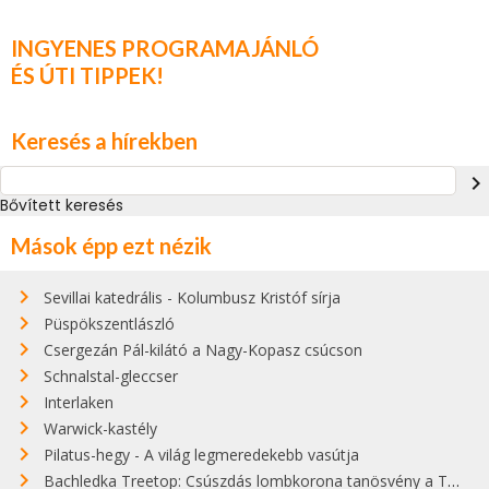
INGYENES PROGRAMAJÁNLÓ
ÉS ÚTI TIPPEK!
Keresés a hírekben
navigate_next
Bővített keresés
Mások épp ezt nézik
Sevillai katedrális - Kolumbusz Kristóf sírja
Püspökszentlászló
Csergezán Pál-kilátó a Nagy-Kopasz csúcson
Schnalstal-gleccser
Interlaken
Warwick-kastély
Pilatus-hegy - A világ legmeredekebb vasútja
Bachledka Treetop: Csúszdás lombkorona tanösvény a Tátrában