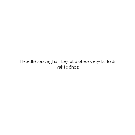
Hetedhétország.hu - Legjobb ötletek egy külföldi
vakációhoz