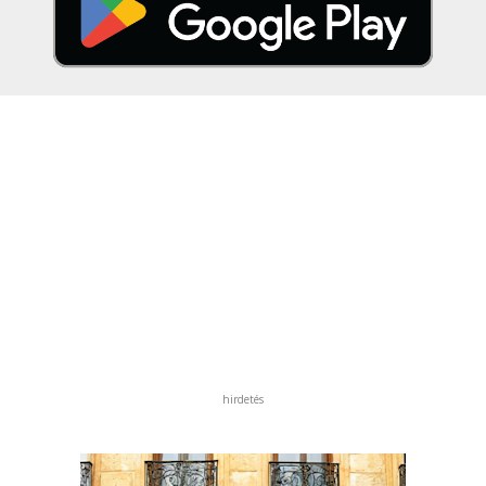
hirdetés