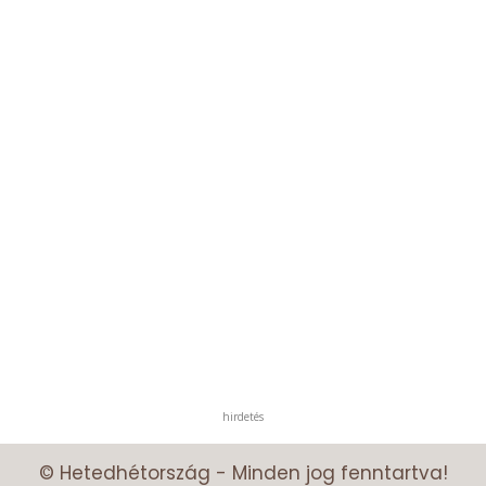
hirdetés
© Hetedhétország - Minden jog fenntartva!