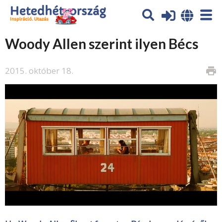
Woody Allen szerint ilyen Bécs
2015. október 18.
print