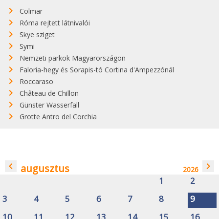
Colmar
Róma rejtett látnivalói
Skye sziget
Symi
Nemzeti parkok Magyarországon
Faloria-hegy és Sorapis-tó Cortina d'Ampezzónál
Roccaraso
Château de Chillon
Günster Wasserfall
Grotte Antro del Corchia
navigate_before
navigate_next
augusztus
2026
1
2
3
4
5
6
7
8
9
10
11
12
13
14
15
16