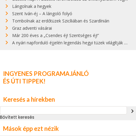
Lángolnak a hegyek
Szent Iván-éj – A lángoló folyó
Tombolnak az erdőtüzek Szicíliában és Szardínián
Graz adventi vásárai
Már 200 éves a „Csendes éj! Szentséges éj!”
A nyári napforduló éjjelén legendás hegyi tüzek világítják meg Zugspitzét
INGYENES PROGRAMAJÁNLÓ
ÉS ÚTI TIPPEK!
Keresés a hírekben
navigate_next
Bővített keresés
Mások épp ezt nézik