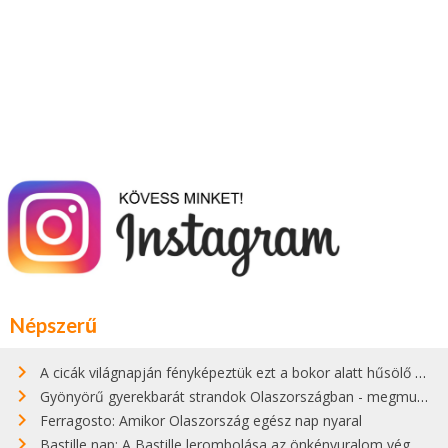
Népszerű
A cicák világnapján fényképeztük ezt a bokor alatt hűsölő cicát Kisorosziban
Gyönyörű gyerekbarát strandok Olaszországban - megmutatjuk a 15 legjobbat
Ferragosto: Amikor Olaszország egész nap nyaral
Bastille nap: A Bastille lerombolása az önkényuralom végét jelentette