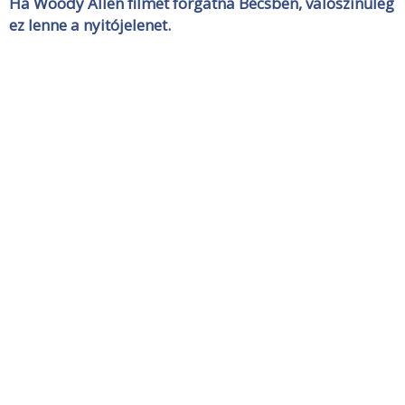
Ha Woody Allen filmet forgatna Bécsben, valószínűleg
ez lenne a nyitójelenet.