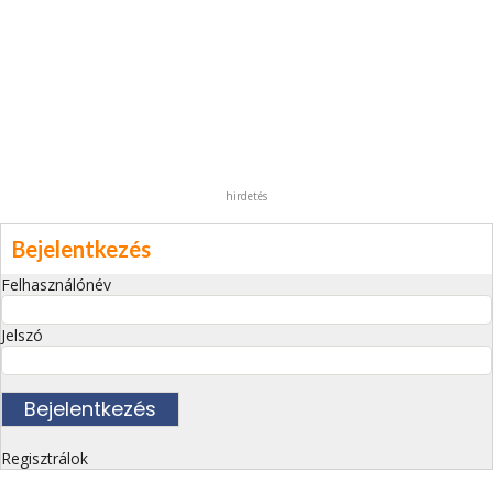
hirdetés
Bejelentkezés
Felhasználónév
Jelszó
Regisztrálok