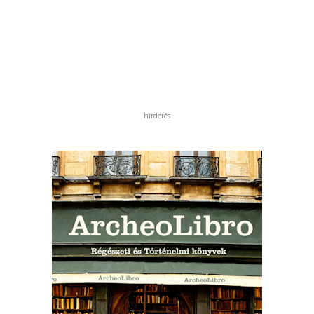
hirdetés