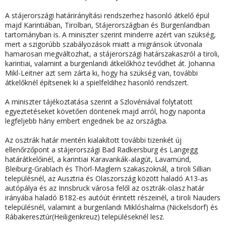
A stájerországi határirányítási rendszerhez hasonló átkelő épül
majd Karintiában, Tirolban, Stájerországban és Burgenlandban
tartományban is.
A miniszter szerint minderre azért van szükség,
mert a szigorúbb szabályozások miatt a migránsok útvonala
hamarosan megváltozhat, a stájerországi határszakaszról a tiroli,
karintiai, valamint a burgenlandi átkelőkhöz tevődhet át. Johanna
Mikl-Leitner azt sem zárta ki, hogy ha szükség van, további
átkelőknél építsenek ki a spielfeldihez hasonló rendszert.
A miniszter tájékoztatása szerint a Szlovéniával folytatott
egyeztetéseket követően döntenek majd arról, hogy naponta
legfeljebb hány embert engednek be az országba.
Az osztrák határ mentén kialakított további tizenkét új
ellenőrzőpont a stájerországi Bad Radkersburg és Langegg
határátkelőinél, a karintiai Karavankák-alagút, Lavamünd,
Bleiburg-Grablach és Thörl-Maglern szakaszoknál, a tiroli Sillian
településnél, az Ausztria és Olaszország között haladó A13-as
autópálya és az Innsbruck városa felől az osztrák-olasz határ
irányába haladó B182-es autóút érintett részeinél, a tiroli Nauders
településnél, valamint a burgenlandi
Miklóshalma (Nickelsdorf) és
Rábakeresztúr(Heiligenkreuz)
településeknél lesz.