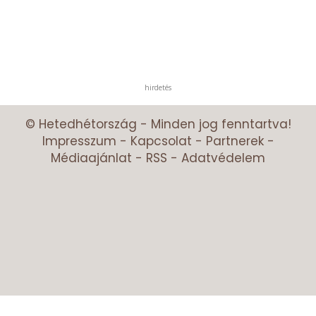
hirdetés
© Hetedhétország - Minden jog fenntartva!
Impresszum
-
Kapcsolat
-
Partnerek
-
Médiaajánlat
-
RSS
-
Adatvédelem