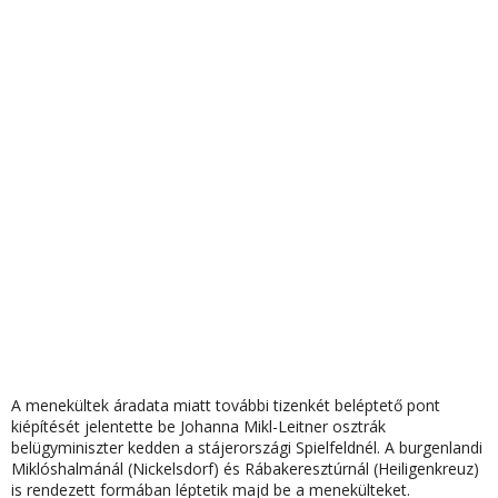
A menekültek áradata miatt további tizenkét beléptető pont
kiépítését jelentette be Johanna Mikl-Leitner osztrák
belügyminiszter kedden a stájerországi Spielfeldnél. A burgenlandi
Miklóshalmánál (Nickelsdorf) és Rábakeresztúrnál (Heiligenkreuz)
is rendezett formában léptetik majd be a menekülteket.