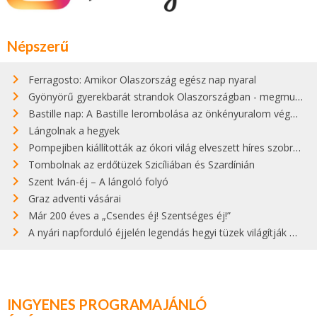
Népszerű
Ferragosto: Amikor Olaszország egész nap nyaral
Gyönyörű gyerekbarát strandok Olaszországban - megmutatjuk a 15 legjobbat
Bastille nap: A Bastille lerombolása az önkényuralom végét jelentette
Lángolnak a hegyek
Pompejiben kiállították az ókori világ elveszett híres szobrának másolatát
Tombolnak az erdőtüzek Szicíliában és Szardínián
Szent Iván-éj – A lángoló folyó
Graz adventi vásárai
Már 200 éves a „Csendes éj! Szentséges éj!”
A nyári napforduló éjjelén legendás hegyi tüzek világítják meg Zugspitzét
INGYENES PROGRAMAJÁNLÓ