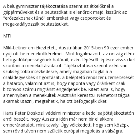
A belügyminiszter tájékoztatása szerint az átkelőknél a
gépjárműveket és a beutazókat is ellenőrzik majd, kiszűrik az
"erőszakosnak tűnő" embereket vagy csoportokat és
megakadályozzák beutazásukat.
MTI
Mikl-Leitner emlékeztetett, Ausztriában 2015-ben 90 ezer ember
nyújtott be menekültkérelmet. Mint fogalmazott, az ország elérte
befogadóképességének határait, ezért lépésről-lépésre vissza kell
szorítani a menekültáradatot. Tájékoztatása szerint ezért van
szükség több intézkedésre, amely magában foglalja a
családegyesítés szigorítását, a beléptető rendszer üzemeltetését
a határon, valamint azt is, hogy naponta vagy óránként csak
bizonyos számú migránst engedjenek be. Kitért arra is, hogy
amennyiben a menekültek Ausztrián keresztül Németországba
akarnak utazni, megtehetik, ha ott befogadják őket.
Hans Peter Doskozil védelmi miniszter a keddi sajtótájékoztatón
arról beszélt, hogy Ausztria idén már nem bír el akkora
emberáradatot, mint tavaly. Úgy vélekedett, hogy sem közép-,
sem rövid távon nem születik európai megoldás a válságra.