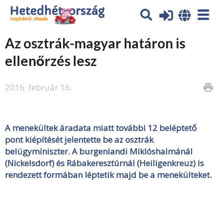
Az osztrák-magyar határon is
ellenőrzés lesz
2016. február 16.
print
A menekültek áradata miatt további 12 beléptető
pont kiépítését jelentette be az osztrák
belügyminiszter. A burgenlandi Miklóshalmánál
(Nickelsdorf) és Rábakeresztúrnál (Heiligenkreuz) is
rendezett formában léptetik majd be a menekülteket.