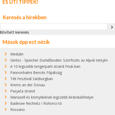
ÉS ÚTI TIPPEK!
Keresés a hírekben
navigate_next
Bővített keresés
Mások épp ezt nézik
Medulin
Gerlos - Speicher Durlaßboden: Szörfözés az Alpok tetején
A 10 legszebb tengerparti strand Friuli-ban
Pannonhalmi Bencés Főpátság
Téli Fesztivál Salzburgban
Krems an der Donau
Pasjača strand
Mariazell és környékének legszebb kirándulóhelyei
Badesee Rechnitz / Rohonci-tó
Rossano