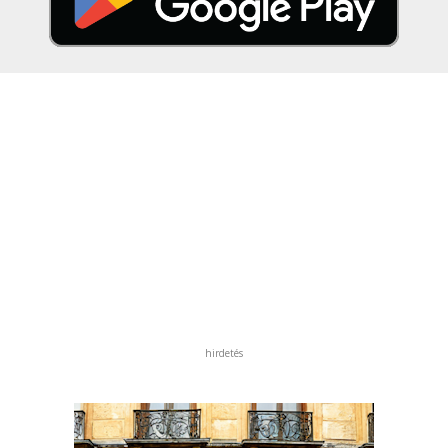
hirdetés