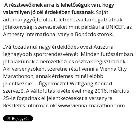
A résztvevőknek arra is lehetőségük van, hogy
valamilyen jó cél érdekében fussanak
. Saját
adománygyűjtő oldalt létrehozva támogathatnak
jótékonysági szervezeteket mint például a UNICEF, az
Amnesty International vagy a Bohócdoktorok.
„Változatlanul nagy érdeklődés övezi Ausztria
legnagyobb sportrendezvényét. Minden futószámban
jól alakulnak a nemzetközi és osztrák regisztrációk.
Aki versenyzőként szeretne részt venni a Vienna City
Marathonon, annak érdemes minél előbb
jelentkeznie” – figyelmeztet Wolfgang Konrad
szervező. A váltófutás kivételével még 2016. március
25-ig fogadnak el jelentkezéseket a versenyre.
Részletes információk: www.vienna-marathon.com