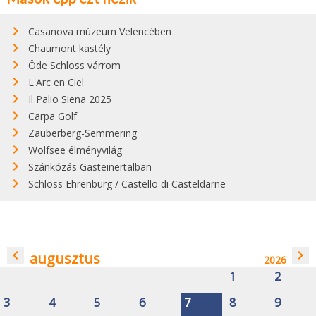
Casanova múzeum Velencében
Chaumont kastély
Öde Schloss várrom
L'Arc en Ciel
Il Palio Siena 2025
Carpa Golf
Zauberberg-Semmering
Wolfsee élményvilág
Szánkózás Gasteinertalban
Schloss Ehrenburg / Castello di Casteldarne
navigate_before
navigate_next
augusztus
2026
1
2
3
4
5
6
7
8
9