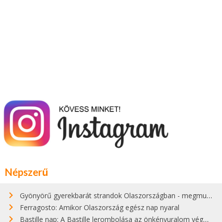
Népszerű
Gyönyörű gyerekbarát strandok Olaszországban - megmutatjuk a 15 legjobbat
Ferragosto: Amikor Olaszország egész nap nyaral
Bastille nap: A Bastille lerombolása az önkényuralom végét jelentette