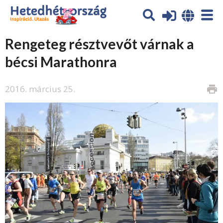
Rengeteg résztvevőt várnak a
bécsi Marathonra
2016. március 25.
print