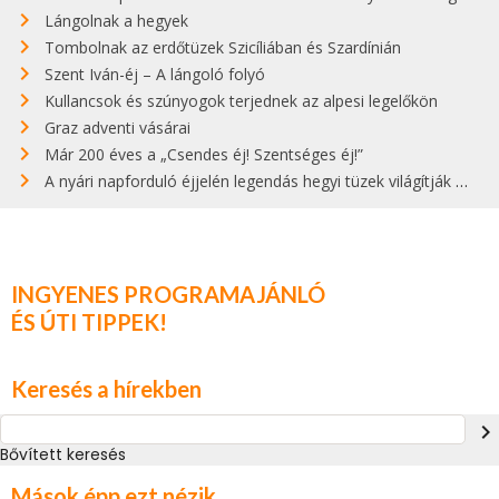
Lángolnak a hegyek
Tombolnak az erdőtüzek Szicíliában és Szardínián
Szent Iván-éj – A lángoló folyó
Kullancsok és szúnyogok terjednek az alpesi legelőkön
Graz adventi vásárai
Már 200 éves a „Csendes éj! Szentséges éj!”
A nyári napforduló éjjelén legendás hegyi tüzek világítják meg Zugspitzét
INGYENES PROGRAMAJÁNLÓ
ÉS ÚTI TIPPEK!
Keresés a hírekben
navigate_next
Bővített keresés
Mások épp ezt nézik