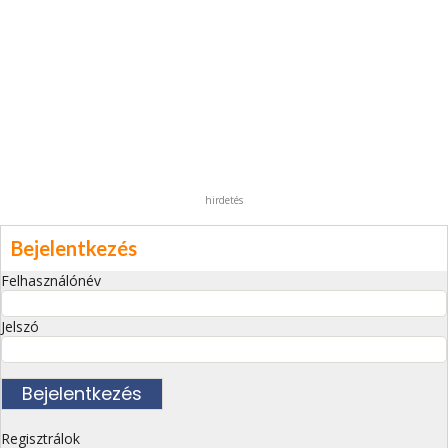
hirdetés
Bejelentkezés
Felhasználónév
Jelszó
Regisztrálok