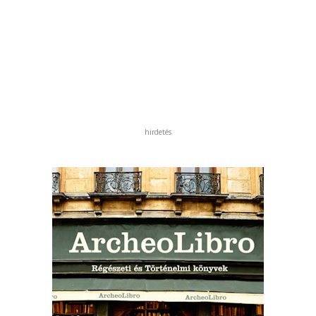
hirdetés