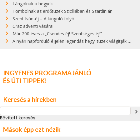
Lángolnak a hegyek
Tombolnak az erdőtüzek Szicíliában és Szardínián
Szent Iván-éj – A lángoló folyó
Graz adventi vásárai
Már 200 éves a „Csendes éj! Szentséges éj!”
A nyári napforduló éjjelén legendás hegyi tüzek világítják meg Zugspitzét
INGYENES PROGRAMAJÁNLÓ
ÉS ÚTI TIPPEK!
Keresés a hírekben
navigate_next
Bővített keresés
Mások épp ezt nézik