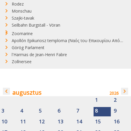
Rodez
Monschau
Szajki-tavak
Seilbahn Burgstall - Vöran
Zoomarine
Apollón Epikuriosz temploma (Ναός του Επικουρίου Απόλλωνα)
Görög Parlament
l'Harmas de Jean-Henri Fabre
Zollnersee
navigate_before
navigate_next
augusztus
2026
1
2
3
4
5
6
7
8
9
10
11
12
13
14
15
16