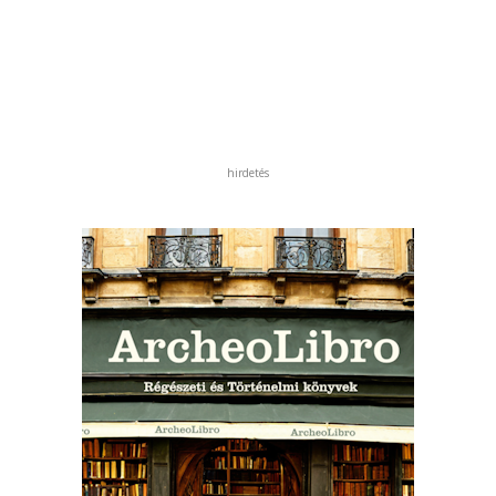
hirdetés