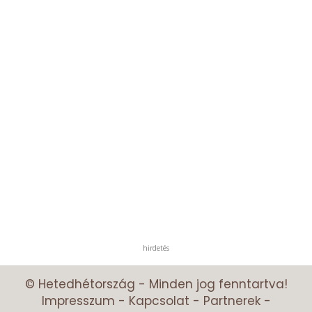
hirdetés
© Hetedhétország - Minden jog fenntartva!
Impresszum
-
Kapcsolat
-
Partnerek
-