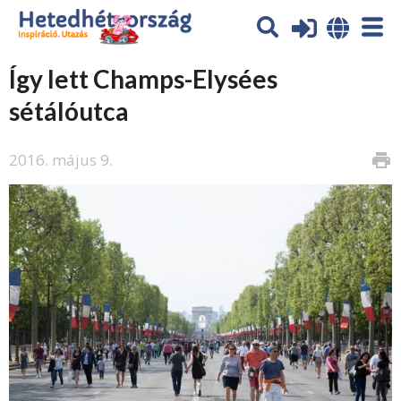
Így lett Champs-Elysées
sétálóutca
2016. május 9.
print