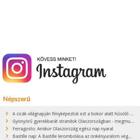
Népszerű
A cicák világnapján fényképeztük ezt a bokor alatt hűsölő cicát Kisorosziban
Gyönyörű gyerekbarát strandok Olaszországban - megmutatjuk a 15 legjobbat
Ferragosto: Amikor Olaszország egész nap nyaral
Bastille nap: A Bastille lerombolása az önkényuralom végét jelentette