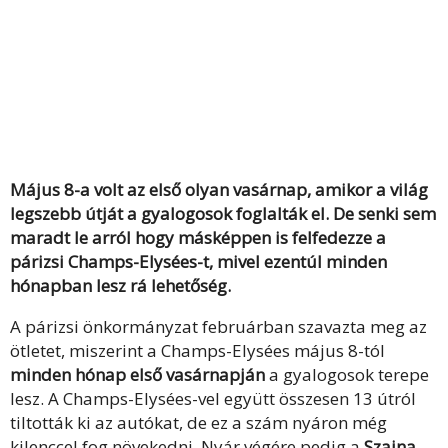
Május 8-a volt az első olyan vasárnap, amikor a világ
legszebb útját a gyalogosok foglalták el. De senki sem
maradt le arról hogy másképpen is felfedezze a
párizsi Champs-Elysées-t, mivel ezentúl minden
hónapban lesz rá lehetőség.
A párizsi önkormányzat februárban szavazta meg az
ötletet, miszerint a Champs-Elysées május 8-tól
minden hónap első vasárnapján
a gyalogosok terepe
lesz. A Champs-Elysées-vel együtt összesen 13 útról
tiltották ki az autókat, de ez a szám nyáron még
kilenccel fog növekedni. Nyár végére pedig a
Szajna