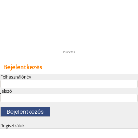
hirdetés
Bejelentkezés
Felhasználónév
Jelszó
Regisztrálok