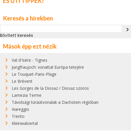
ÉS ÚTI TIPPEK!
Keresés a hírekben
navigate_next
Bővített keresés
Mások épp ezt nézik
Val d'Isére - Tignes
Jungfraujoch: vonattal Európa tetejére
Le Touquet-Paris-Plage
Le Brévent
Les Gorges de la Diosaz / Diosaz szoros
Lamezia Terme
Távolsági túraútvonalak a Dachstein régióban
Viareggio
Trento
Kleinwalsertal