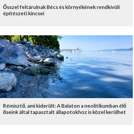
Ősszel feltárulnak Bécs és környékének rendkívüli
építészeti kincsei
Rémisztő, ami kiderült: A Balaton a neolitikumban élő
őseink által tapasztalt állapotokhoz is közel kerülhet