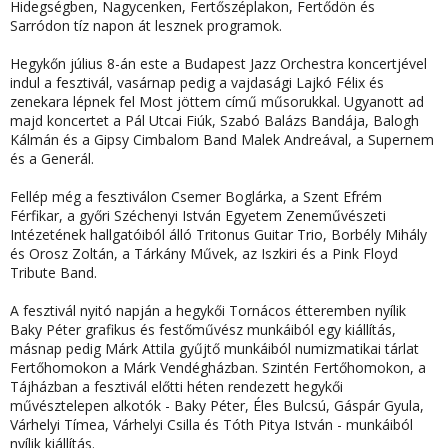
Hidegségben, Nagycenken, Fertőszéplakon, Fertődön és
Sarródon tíz napon át lesznek programok.
Hegykőn
július 8-án este a Budapest Jazz Orchestra koncertjével
indul a fesztivál, vasárnap pedig a vajdasági Lajkó Félix és
zenekara lépnek fel Most jöttem című műsorukkal. Ugyanott ad
majd koncertet a Pál Utcai Fiúk, Szabó Balázs Bandája, Balogh
Kálmán és a Gipsy Cimbalom Band Malek Andreával, a Supernem
és a Generál.
Fellép még a fesztiválon Csemer Boglárka, a Szent Efrém
Férfikar, a győri Széchenyi István Egyetem Zeneművészeti
Intézetének hallgatóiból álló Tritonus Guitar Trio, Borbély Mihály
és Orosz Zoltán, a Tárkány Művek, az Iszkiri és a Pink Floyd
Tribute Band.
A fesztivál nyitó napján a
hegykői Tornácos étteremben
nyílik
Baky Péter grafikus és festőművész munkáiból egy kiállítás,
másnap pedig Márk Attila gyűjtő munkáiból numizmatikai tárlat
Fertőhomokon a Márk Vendégházban
. Szintén
Fertőhomokon, a
Tájházban
a fesztivál előtti héten rendezett hegykői
művésztelepen alkotók - Baky Péter, Éles Bulcsú, Gáspár Gyula,
Várhelyi Tímea, Várhelyi Csilla és Tóth Pitya István - munkáiból
nyílik kiállítás.