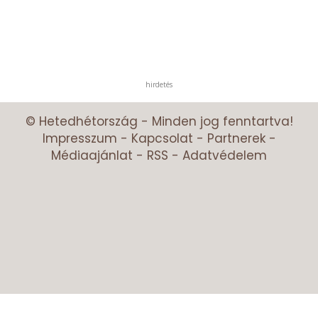
hirdetés
© Hetedhétország - Minden jog fenntartva!
Impresszum
-
Kapcsolat
-
Partnerek
-
Médiaajánlat
-
RSS
-
Adatvédelem