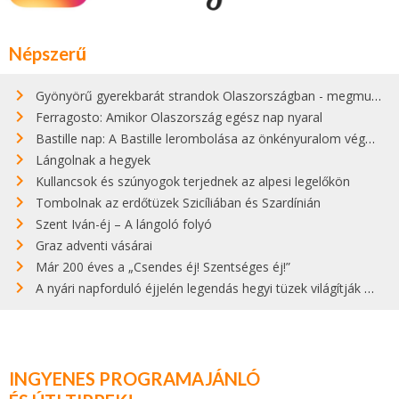
Népszerű
Gyönyörű gyerekbarát strandok Olaszországban - megmutatjuk a 15 legjobbat
Ferragosto: Amikor Olaszország egész nap nyaral
Bastille nap: A Bastille lerombolása az önkényuralom végét jelentette
Lángolnak a hegyek
Kullancsok és szúnyogok terjednek az alpesi legelőkön
Tombolnak az erdőtüzek Szicíliában és Szardínián
Szent Iván-éj – A lángoló folyó
Graz adventi vásárai
Már 200 éves a „Csendes éj! Szentséges éj!”
A nyári napforduló éjjelén legendás hegyi tüzek világítják meg Zugspitzét
INGYENES PROGRAMAJÁNLÓ