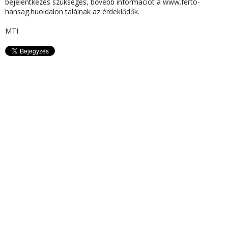
bejelentkezés szükséges, bővebb információt a www.ferto-
hansag.huoldalon találnak az érdeklődők.
MTI