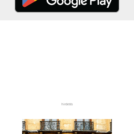
hirdetés