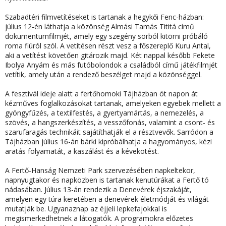
Szabadtéri filmvetítéseket is tartanak
a hegykői Fenc-házban
:
július 12-én láthatja a közönség Almási Tamás Tititá című
dokumentumfilmjét, amely egy szegény sorból kitörni próbáló
roma fiúról szól. A vetítésen részt vesz a főszereplő Kuru Antal,
aki a vetítést követően gitározik majd. Két nappal később Fekete
Ibolya Anyám és más futóbolondok a családból című játékfilmjét
vetítik, amely után a rendező beszélget majd a közönséggel.
A fesztivál ideje alatt
a fertőhomoki Tájházban
öt napon át
kézműves foglalkozásokat tartanak, amelyeken egyebek mellett a
gyöngyfűzés, a textilfestés, a gyertyamártás, a nemezelés, a
szövés, a hangszerkészítés, a vesszőfonás, valamint a csont- és
szarufaragás technikáit sajátíthatják el a résztvevők.
Sarródon a
Tájházban
július 16-án bárki kipróbálhatja a hagyományos, kézi
aratás folyamatát, a kaszálást és a kévekötést.
A
Fertő-Hanság Nemzeti Park
szervezésében napkeltekor,
napnyugtakor és napközben is tartanak
kenutúrákat a Fertő tó
nádasában
. Július 13-án rendezik a
Denevérek éjszakáját
,
amelyen egy túra keretében a denevérek életmódját és világát
mutatják be. Ugyanaznap az
éjjeli lepkefajokkal
is
megismerkedhetnek a látogatók. A programokra előzetes