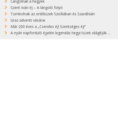
Lángolnak a hegyek
Szent Iván-éj – A lángoló folyó
Tombolnak az erdőtüzek Szicíliában és Szardínián
Graz adventi vásárai
Már 200 éves a „Csendes éj! Szentséges éj!”
A nyári napforduló éjjelén legendás hegyi tüzek világítják meg Zugspitzét