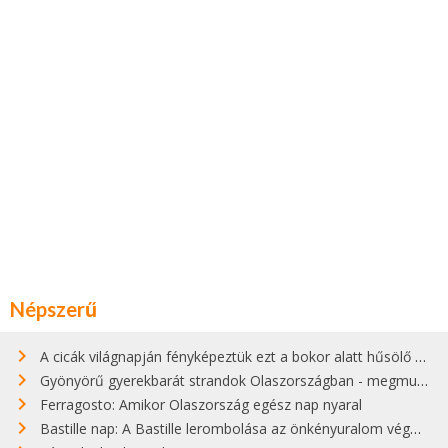
Népszerű
A cicák világnapján fényképeztük ezt a bokor alatt hűsölő cicát Kisorosziban
Gyönyörű gyerekbarát strandok Olaszországban - megmutatjuk a 15 legjobbat
Ferragosto: Amikor Olaszország egész nap nyaral
Bastille nap: A Bastille lerombolása az önkényuralom végét jelentette