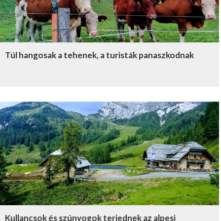
Túl hangosak a tehenek, a turisták panaszkodnak
Kullancsok és szúnyogok terjednek az alpesi