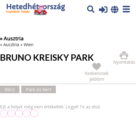
Az oldal sütiket (cookies) használ. További tájékoztatás itt:
Adatvédelmi tájékoztató
Ok
» Ausztria
»
Ausztria
»
Wien
BRUNO KREISKY PARK
Nyomtatás
Kedvencnek
jelölöm
Bécs
Park és kert
Ezt a helyet még nem értékelték. Legyél Te az első: