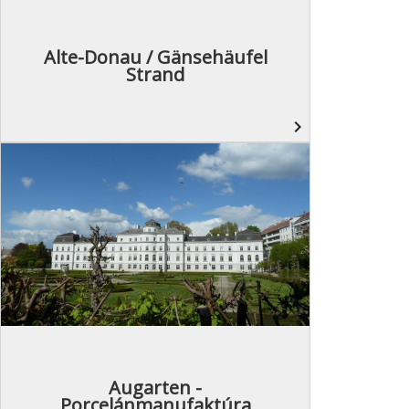
Alte-Donau / Gänsehäufel
Strand
navigate_next
Augarten -
Porcelánmanufaktúra