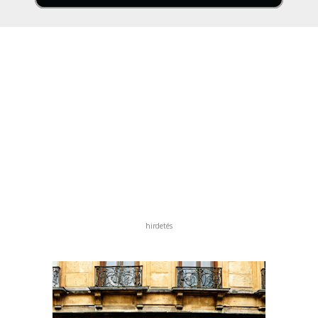
hirdetés