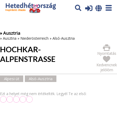
Az oldal sütiket (cookies) használ. További tájékoztatás itt:
Adatvédelmi tájékoztató
Ok
» Ausztria
»
Ausztria
»
Niederösterreich
»
Alsó-Ausztria
HOCHKAR-
Nyomtatás
ALPENSTRASSE
Kedvencnek
jelölöm
Alpesi út
Alsó-Ausztria
Ezt a helyet még nem értékelték. Legyél Te az első: