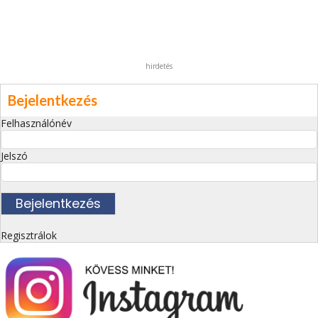
hirdetés
Bejelentkezés
Felhasználónév
Jelszó
Regisztrálok