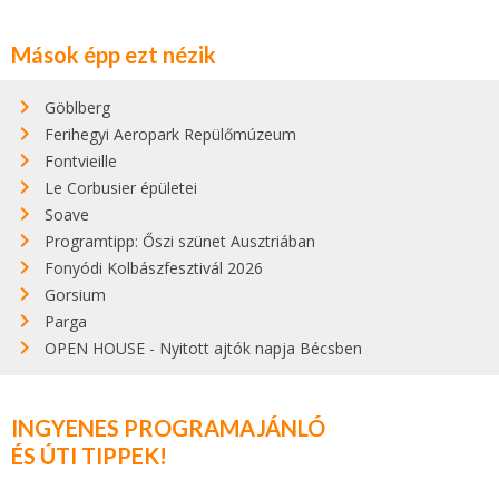
Mások épp ezt nézik
Göblberg
Ferihegyi Aeropark Repülőmúzeum
Fontvieille
Le Corbusier épületei
Soave
Programtipp: Őszi szünet Ausztriában
Fonyódi Kolbászfesztivál 2026
Gorsium
Parga
OPEN HOUSE - Nyitott ajtók napja Bécsben
INGYENES PROGRAMAJÁNLÓ
ÉS ÚTI TIPPEK!