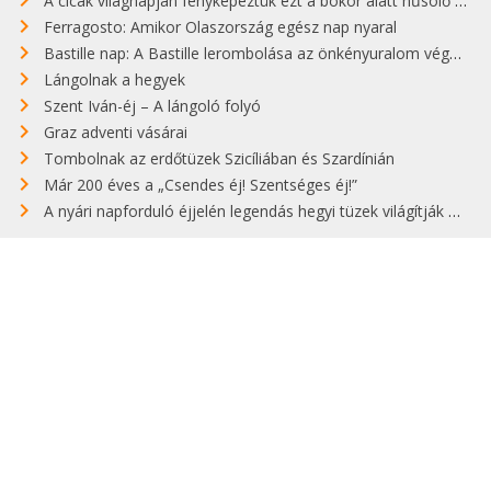
A cicák világnapján fényképeztük ezt a bokor alatt hűsölő cicát Kisorosziban
Ferragosto: Amikor Olaszország egész nap nyaral
Bastille nap: A Bastille lerombolása az önkényuralom végét jelentette
Lángolnak a hegyek
Szent Iván-éj – A lángoló folyó
Graz adventi vásárai
Tombolnak az erdőtüzek Szicíliában és Szardínián
Már 200 éves a „Csendes éj! Szentséges éj!”
A nyári napforduló éjjelén legendás hegyi tüzek világítják meg Zugspitzét