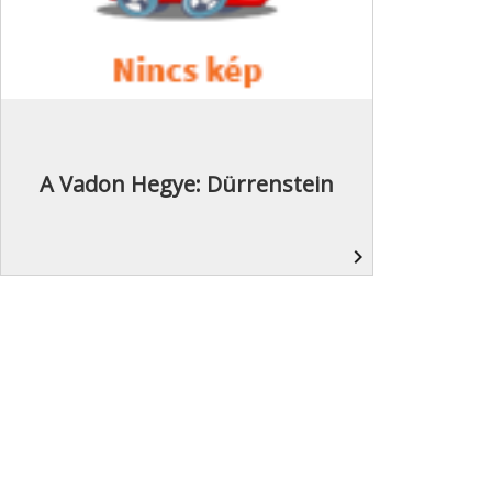
A Vadon Hegye: Dürrenstein
navigate_next