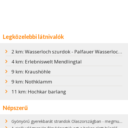
Legközelebbi látnivalók
2 km: Wasserloch szurdok - Palfauer Wasserlochklamm
4 km: Erlebniswelt Mendlingtal
9 km: Kraushöhle
9 km: Nothklamm
11 km: Hochkar barlang
Népszerű
Gyönyörű gyerekbarát strandok Olaszországban - megmutatjuk a 15 legjobbat