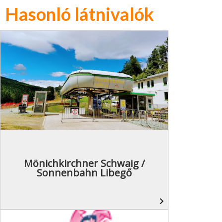
Hasonló látnivalók
Mönichkirchner Schwaig /
Sonnenbahn Libegő
navigate_next