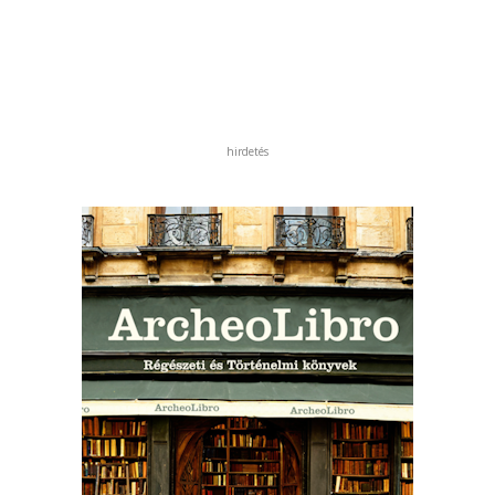
hirdetés