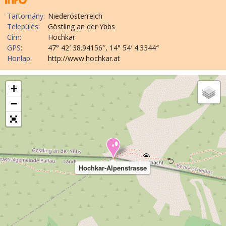
Tartomány:
Niederösterreich
Település:
Göstling an der Ybbs
Cím:
Hochkar
GPS:
47° 42′ 38.94156″, 14° 54′ 4.3344″
Honlap:
http://www.hochkar.at
+
−
Hochkar-Alpenstrasse