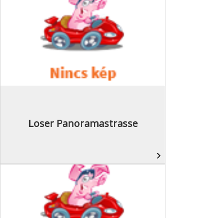
Loser Panoramastrasse
navigate_next