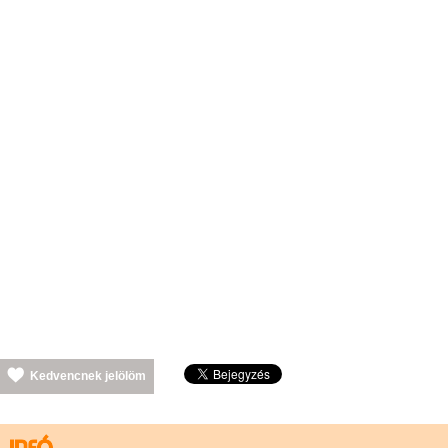
Kedvencnek jelölöm