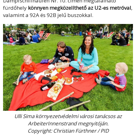
Dampfschiffhaufen Nr. 10. címen megtalálható
fürdőhely
könnyen megközelíthető az U2-es metróval
,
valamint a 92A és 92B jelű buszokkal.
Ulli Sima környezetvédelmi városi tanácsos az
ArbeiterInnenstrand megnyitóján.
Copyright: Christian Fürthner / PID