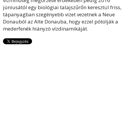
vízminőség megőrzése érdekében pedig 2016
júniusától egy biológiai talajszűrőn keresztül friss,
tápanyagban szegényebb vizet vezetnek a Neue
Donauból az Alte Donauba, hogy ezzel pótolják a
mederfenék hiányzó vízdinamikáját.