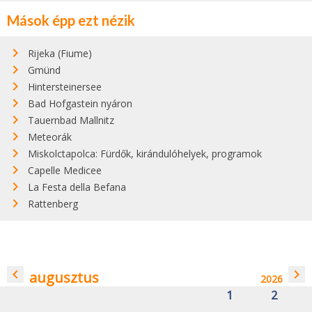
Mások épp ezt nézik
Rijeka (Fiume)
Gmünd
Hintersteinersee
Bad Hofgastein nyáron
Tauernbad Mallnitz
Meteorák
Miskolctapolca: Fürdők, kirándulóhelyek, programok
Capelle Medicee
La Festa della Befana
Rattenberg
navigate_before
navigate_next
augusztus
2026
1
2