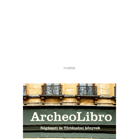
hirdetés