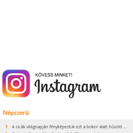
Népszerű
A cicák világnapján fényképeztük ezt a bokor alatt hűsölő cicát Kisorosziban