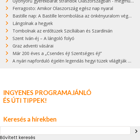
Gyönyörű gyerekbarát strandok Olaszországban - megmutatjuk a 15 legjobbat
Ferragosto: Amikor Olaszország egész nap nyaral
Bastille nap: A Bastille lerombolása az önkényuralom végét jelentette
Lángolnak a hegyek
Tombolnak az erdőtüzek Szicíliában és Szardínián
Szent Iván-éj – A lángoló folyó
Graz adventi vásárai
Már 200 éves a „Csendes éj! Szentséges éj!”
A nyári napforduló éjjelén legendás hegyi tüzek világítják meg Zugspitzét
INGYENES PROGRAMAJÁNLÓ
ÉS ÚTI TIPPEK!
Keresés a hírekben
navigate_next
Bővített keresés