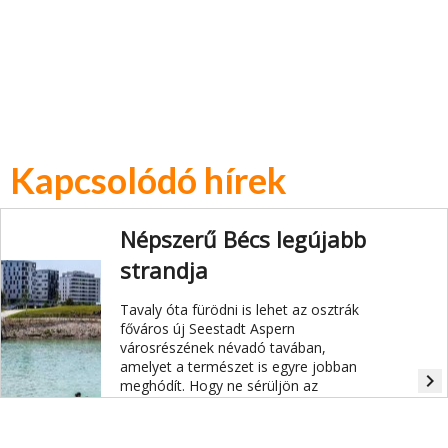
Kapcsolódó hírek
Népszerű Bécs legújabb
strandja
Tavaly óta fürödni is lehet az osztrák
főváros új Seestadt Aspern
városrészének névadó tavában,
amelyet a természet is egyre jobban
navigate_next
meghódít. Hogy ne sérüljön az
újonnan kialakuló flóra és fauna, és a
városlakók is élvezhessék a vizet,
néhány játékszabály betartását kérik.