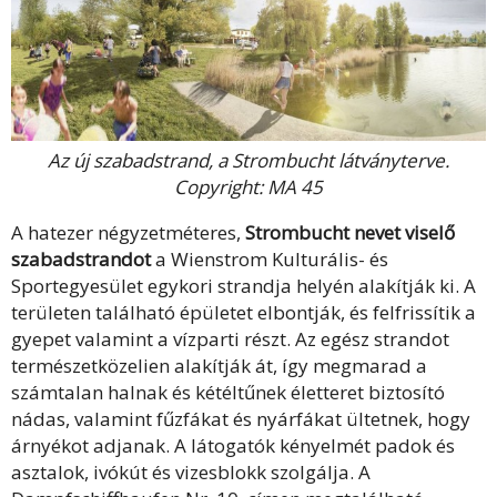
Az új szabadstrand, a Strombucht látványterve.
Copyright: MA 45
A hatezer négyzetméteres,
Strombucht nevet viselő
szabadstrandot
a Wienstrom Kulturális- és
Sportegyesület egykori strandja helyén alakítják ki. A
területen található épületet elbontják, és felfrissítik a
gyepet valamint a vízparti részt. Az egész strandot
természetközelien alakítják át, így megmarad a
számtalan halnak és kétéltűnek életteret biztosító
nádas, valamint fűzfákat és nyárfákat ültetnek, hogy
árnyékot adjanak. A látogatók kényelmét padok és
asztalok, ivókút és vizesblokk szolgálja. A