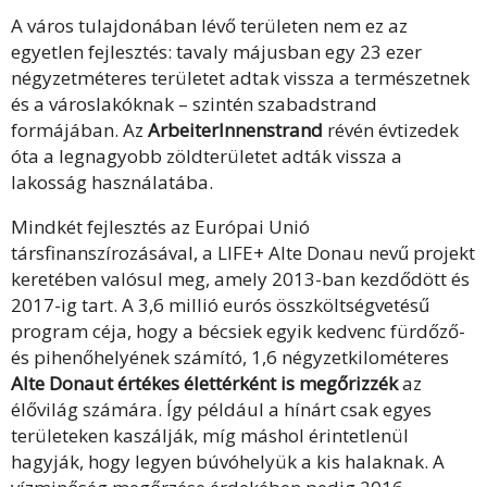
A város tulajdonában lévő területen nem ez az
egyetlen fejlesztés: tavaly májusban egy 23 ezer
négyzetméteres területet adtak vissza a természetnek
és a városlakóknak – szintén szabadstrand
formájában. Az
ArbeiterInnenstrand
révén évtizedek
óta a legnagyobb zöldterületet adták vissza a
lakosság használatába.
Mindkét fejlesztés az Európai Unió
társfinanszírozásával, a LIFE+ Alte Donau nevű projekt
keretében valósul meg, amely 2013-ban kezdődött és
2017-ig tart. A 3,6 millió eurós összköltségvetésű
program céja, hogy a bécsiek egyik kedvenc fürdőző-
és pihenőhelyének számító, 1,6 négyzetkilométeres
Alte Donaut értékes élettérként is megőrizzék
az
élővilág számára. Így például a hínárt csak egyes
területeken kaszálják, míg máshol érintetlenül
hagyják, hogy legyen búvóhelyük a kis halaknak. A