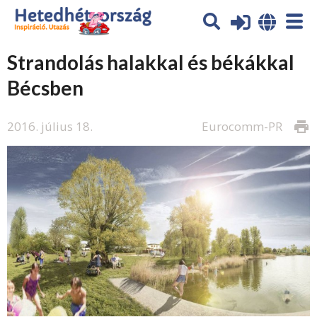
Strandolás halakkal és békákkal
Bécsben
2016. július 18.
Eurocomm-PR
print