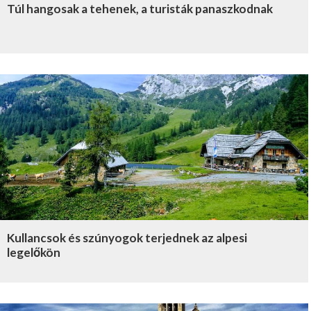
Túl hangosak a tehenek, a turisták panaszkodnak
Kullancsok és szúnyogok terjednek az alpesi
legelőkön