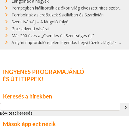
Lángolnak a hegyek
Pompejiben kiállították az ókori világ elveszett híres szobrának másolatát
Tombolnak az erdőtüzek Szicíliában és Szardínián
Szent Iván-éj – A lángoló folyó
Graz adventi vásárai
Már 200 éves a „Csendes éj! Szentséges éj!”
A nyári napforduló éjjelén legendás hegyi tüzek világítják meg Zugspitzét
INGYENES PROGRAMAJÁNLÓ
ÉS ÚTI TIPPEK!
Keresés a hírekben
navigate_next
Bővített keresés
Mások épp ezt nézik