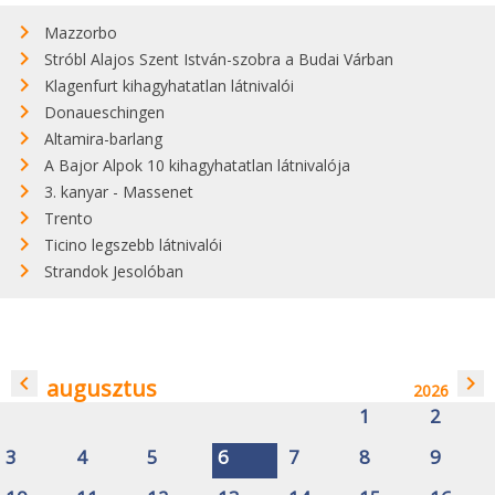
Mazzorbo
Stróbl Alajos Szent István-szobra a Budai Várban
Klagenfurt kihagyhatatlan látnivalói
Donaueschingen
Altamira-barlang
A Bajor Alpok 10 kihagyhatatlan látnivalója
3. kanyar - Massenet
Trento
Ticino legszebb látnivalói
Strandok Jesolóban
navigate_before
navigate_next
augusztus
2026
1
2
3
4
5
6
7
8
9