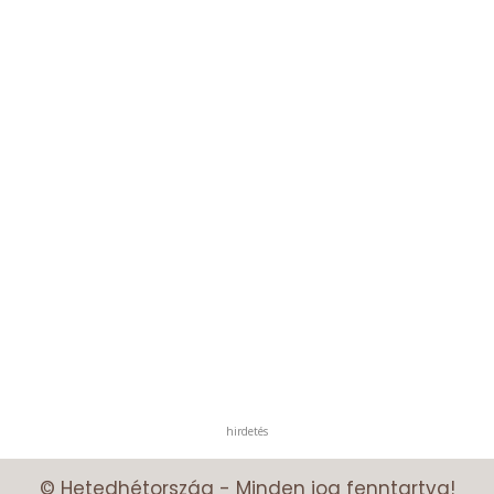
hirdetés
© Hetedhétország - Minden jog fenntartva!