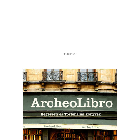
hirdetés