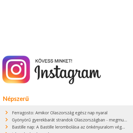
Népszerű
Ferragosto: Amikor Olaszország egész nap nyaral
Gyönyörű gyerekbarát strandok Olaszországban - megmutatjuk a 15 legjobbat
Bastille nap: A Bastille lerombolása az önkényuralom végét jelentette