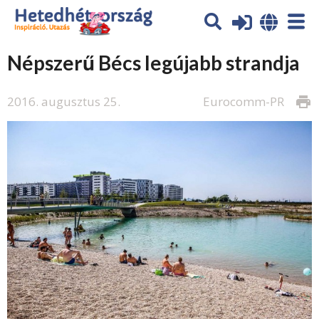
Népszerű Bécs legújabb strandja
2016. augusztus 25.
Eurocomm-PR
print