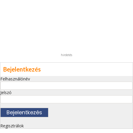
hirdetés
Bejelentkezés
Felhasználónév
Jelszó
Regisztrálok