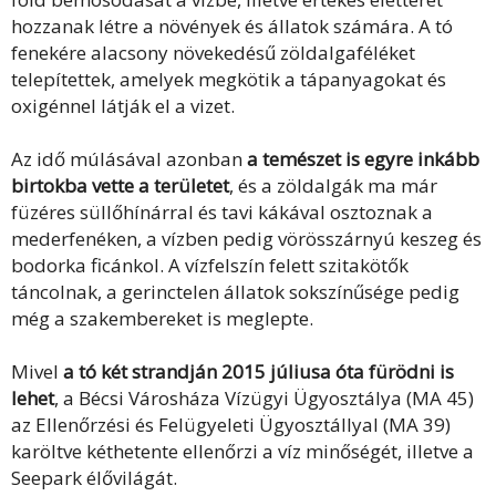
hozzanak létre a növények és állatok számára. A tó
fenekére alacsony növekedésű zöldalgaféléket
telepítettek, amelyek megkötik a tápanyagokat és
oxigénnel látják el a vizet.
Az idő múlásával azonban
a temészet is egyre inkább
birtokba vette a területet
, és a zöldalgák ma már
füzéres süllőhínárral és tavi kákával osztoznak a
mederfenéken, a vízben pedig vörösszárnyú keszeg és
bodorka ficánkol. A vízfelszín felett szitakötők
táncolnak, a gerinctelen állatok sokszínűsége pedig
még a szakembereket is meglepte.
Mivel
a tó két strandján 2015 júliusa óta fürödni is
lehet
, a Bécsi Városháza Vízügyi Ügyosztálya (MA 45)
az Ellenőrzési és Felügyeleti Ügyosztállyal (MA 39)
karöltve kéthetente ellenőrzi a víz minőségét, illetve a
Seepark élővilágát.