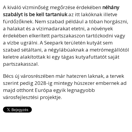
A kiváló vízminőség megőrzése érdekében
néhány
szabályt is be kell tartaniuk
az itt lakóknak illetve
fürdőzőknek. Nem szabad például a tóban horgászni,
a halakat és a vízimadarakat etetni, a növények
érdekében elkerített partszakaszon tartózkodni vagy
a vízbe ugrálni. A Seepark területén kutyát sem
szabad sétáltani, a négylábúaknak a metrómegállótól
keletre alakítottak ki egy tágas kutyafuttatót saját
partszakasszal.
Bécs új városrészében már hatezren laknak, a tervek
szerint pedig 2028-ig mintegy húszezer embernek ad
majd otthont Európa egyik legnagyobb
városfejlesztési projektje.