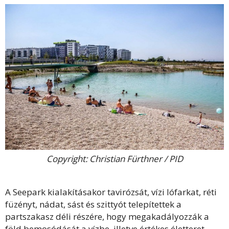
Copyright: Christian Fürthner / PID
A Seepark kialakításakor tavirózsát, vízi lófarkat, réti
füzényt, nádat, sást és szittyót telepítettek a
partszakasz déli részére, hogy megakadályozzák a
föld bemosódását a vízbe, illetve értékes életteret