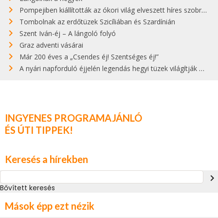
Pompejiben kiállították az ókori világ elveszett híres szobrának másolatát
Tombolnak az erdőtüzek Szicíliában és Szardínián
Szent Iván-éj – A lángoló folyó
Graz adventi vásárai
Már 200 éves a „Csendes éj! Szentséges éj!”
A nyári napforduló éjjelén legendás hegyi tüzek világítják meg Zugspitzét
INGYENES PROGRAMAJÁNLÓ
ÉS ÚTI TIPPEK!
Keresés a hírekben
navigate_next
Bővített keresés
Mások épp ezt nézik