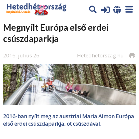
Megnyílt Európa első erdei
csúszdaparkja
2016. július 26.
Hetedhétország.hu
print
2016-ban nyílt meg az ausztriai Maria Almon Európa
első erdei csúszdaparkja, öt csúszdával.