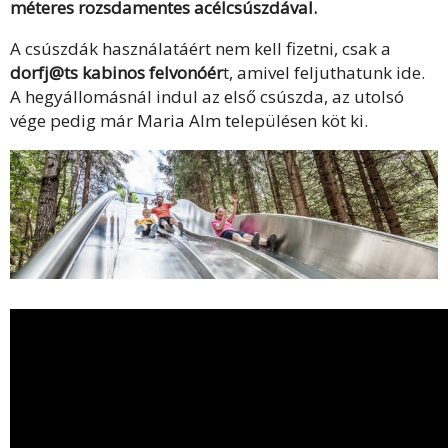
méteres rozsdamentes acélcsúszdával.
A csúszdák használatáért nem kell fizetni, csak a
dorfj@ts kabinos felvonóér
t, amivel feljuthatunk ide.
A hegyállomásnál indul az első csúszda, az utolsó
vége pedig már Maria Alm településen köt ki.