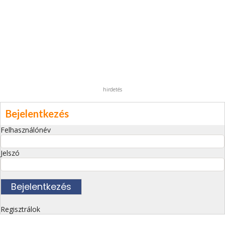
hirdetés
Bejelentkezés
Felhasználónév
Jelszó
Regisztrálok