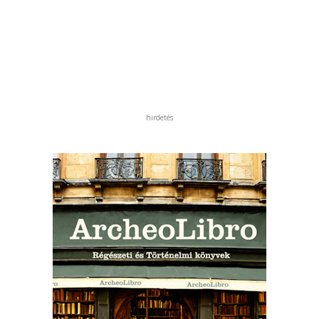
hirdetés