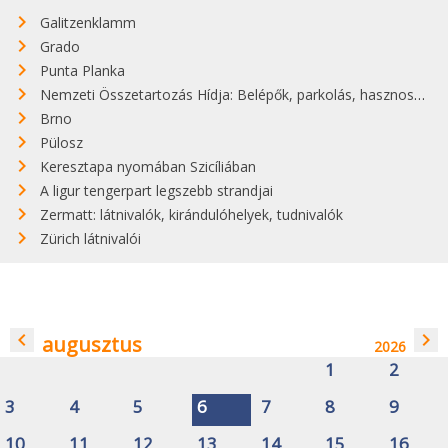
Galitzenklamm
Grado
Punta Planka
Nemzeti Összetartozás Hídja: Belépők, parkolás, hasznos infók
Brno
Pülosz
Keresztapa nyomában Szicíliában
A ligur tengerpart legszebb strandjai
Zermatt: látnivalók, kirándulóhelyek, tudnivalók
Zürich látnivalói
navigate_before
navigate_next
augusztus
2026
1
2
3
4
5
6
7
8
9
10
11
12
13
14
15
16