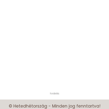
hirdetés
© Hetedhétország - Minden jog fenntartva!