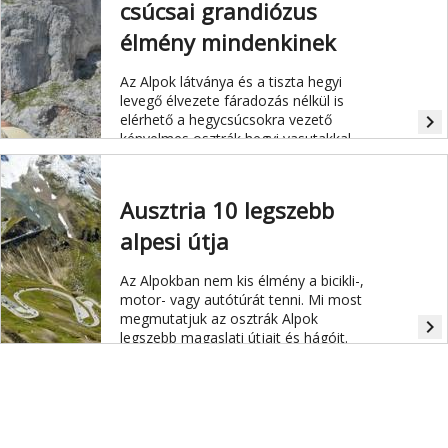
csúcsai grandiózus
élmény mindenkinek
Az Alpok látványa és a tiszta hegyi
levegő élvezete fáradozás nélkül is
elérhető a hegycsúcsokra vezető
navigate_next
kényelmes osztrák hegyi vasutakkal.
Ausztria 10 legszebb
alpesi útja
Az Alpokban nem kis élmény a bicikli-,
motor- vagy autótúrát tenni. Mi most
megmutatjuk az osztrák Alpok
navigate_next
legszebb magaslati útjait és hágóit.